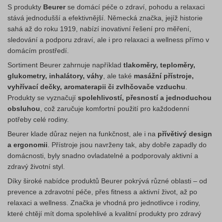
S produkty
Beurer
se domácí péče o zdraví, pohodu a relaxaci
stává jednodušší a efektivnější. Německá značka, jejíž historie
sahá až do roku 1919, nabízí inovativní řešení pro měření,
sledování a podporu zdraví, ale i pro relaxaci a wellness přímo v
domácím prostředí.
Sortiment Beurer zahrnuje například
tlakoměry, teploměry,
glukometry, inhalátory, váhy
, ale také
masážní přístroje,
vyhřívací dečky, aromaterapii či zvlhčovače vzduchu
.
Produkty se vyznačují
spolehlivostí, přesností a jednoduchou
obsluhou
, což zaručuje komfortní použití pro každodenní
potřeby celé rodiny.
Beurer klade důraz nejen na funkčnost, ale i na
přívětivý design
a ergonomii
. Přístroje jsou navrženy tak, aby dobře zapadly do
domácnosti, byly snadno ovladatelné a podporovaly aktivní a
zdravý životní styl.
Díky široké nabídce produktů Beurer pokrývá různé oblasti – od
prevence a zdravotní péče, přes fitness a aktivní život, až po
relaxaci a wellness. Značka je vhodná pro jednotlivce i rodiny,
které chtějí mít doma spolehlivé a kvalitní produkty pro zdravý