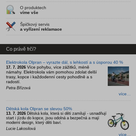
O produktech
víme vše
Špičkový servis
a vyřízení reklamace
Co právě frčí?
Elektrokola Olpran – vyrazte dál, s lehkostí a s úsporou 40 %
Více pohybu, více zážitků, méně
17. 7. 2026
námahy. Elektrokola vám pomohou zdolat delší
trasy, kopce i každodenní cesty pohodlně a s
radostí.
Petra Břízová
více…
Dětská kola Olpran se slevou 50%
13. 7. 2026
Dětská kola, která si děti zamilují - usnadňují
start i jízdu do kopce, jsou odolná a bezpečná a mají
moderní design, který děti baví.
Lucie Lakosilová
více…