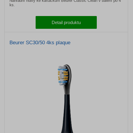
Náhradní hlavy ke kartáčkům Beurer Classic Clean v balení po 4
ks.
Detail produktu
Beurer SC30/50 4ks plaque