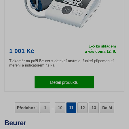
1–5 ks skladem
1 001 Kč
u vás doma 12. 8.
Tlakoměr na paži Beurer s detekcí arytmie, funkcí připomenutí
měření a indikátorem rizika.
Detail produktu
Předchozí
1
10
11
12
13
Další
...
Beurer