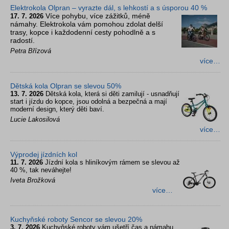
Elektrokola Olpran – vyrazte dál, s lehkostí a s úsporou 40 %
Více pohybu, více zážitků, méně
17. 7. 2026
námahy. Elektrokola vám pomohou zdolat delší
trasy, kopce i každodenní cesty pohodlně a s
radostí.
Petra Břízová
více…
Dětská kola Olpran se slevou 50%
13. 7. 2026
Dětská kola, která si děti zamilují - usnadňují
start i jízdu do kopce, jsou odolná a bezpečná a mají
moderní design, který děti baví.
Lucie Lakosilová
více…
Výprodej jízdních kol
11. 7. 2026
Jízdní kola s hliníkovým rámem se slevou až
40 %, tak neváhejte!
Iveta Brožková
více…
Kuchyňské roboty Sencor se slevou 20%
3. 7. 2026
Kuchyňské roboty vám ušetří čas a námahu