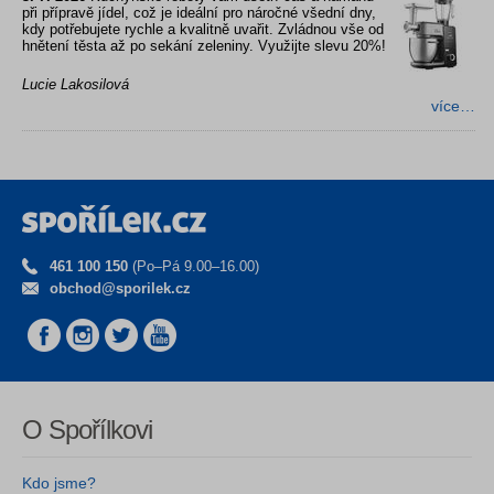
při přípravě jídel, což je ideální pro náročné všední dny,
kdy potřebujete rychle a kvalitně uvařit. Zvládnou vše od
hnětení těsta až po sekání zeleniny. Využijte slevu 20%!
Lucie Lakosilová
více…
461 100 150
(Po–Pá 9.00–16.00)
obchod@sporilek.cz
O Spořílkovi
Kdo jsme?