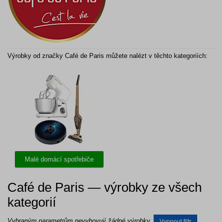
Výrobky od značky Café de Paris můžete nalézt v těchto kategoriích:
Malé domácí spotřebiče
Café de Paris — výrobky ze všech
kategorií
Vybraným parametrům nevyhovují žádné výrobky.
Vypnout filtr