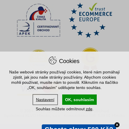
Cookies
Naše webové stránky používají cookies, které nám pomáhají
zjistit, jak jsou naše stránky používány. Abychom cookies
mohli používat, musíte nám to povolit. Kliknutím na tlačítko
„OK, souhlasím“ udělujete tento souhlas.
Nastavení
OK, souhlasím
Souhlas můžete odmítnout
zde
.
© 2004–2026 Spořílek.cz, internetový obchod
Společnost ELVO Hlinsko, s.r.o., Komenského 408, 539 01 Hlinsko