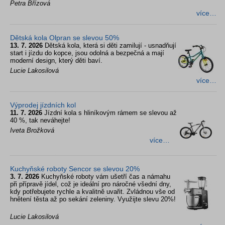
Petra Břízová
více…
Dětská kola Olpran se slevou 50%
13. 7. 2026
Dětská kola, která si děti zamilují - usnadňují
start i jízdu do kopce, jsou odolná a bezpečná a mají
moderní design, který děti baví.
Lucie Lakosilová
více…
Výprodej jízdních kol
11. 7. 2026
Jízdní kola s hliníkovým rámem se slevou až
40 %, tak neváhejte!
Iveta Brožková
více…
Kuchyňské roboty Sencor se slevou 20%
3. 7. 2026
Kuchyňské roboty vám ušetří čas a námahu
při přípravě jídel, což je ideální pro náročné všední dny,
kdy potřebujete rychle a kvalitně uvařit. Zvládnou vše od
hnětení těsta až po sekání zeleniny. Využijte slevu 20%!
Lucie Lakosilová