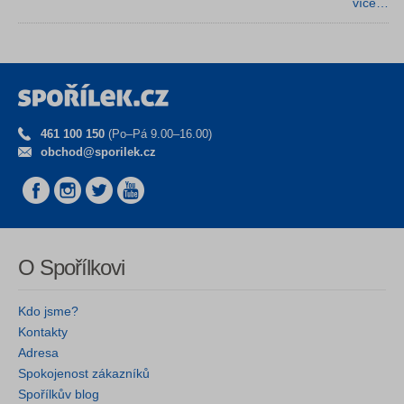
více…
461 100 150
(Po–Pá 9.00–16.00)
obchod@sporilek.cz
O Spořílkovi
Kdo jsme?
Kontakty
Adresa
Spokojenost zákazníků
Spořílkův blog