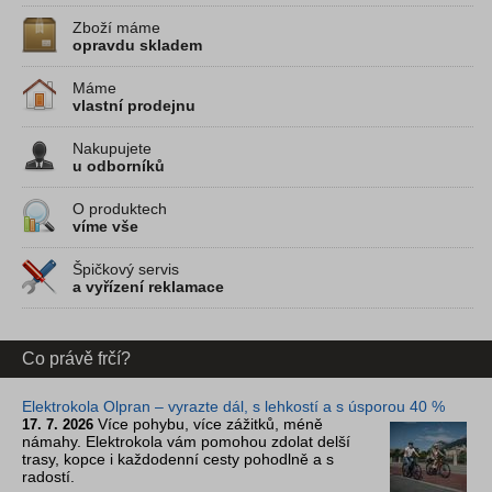
Zboží máme
opravdu skladem
Máme
vlastní prodejnu
Nakupujete
u odborníků
O produktech
víme vše
Špičkový servis
a vyřízení reklamace
Co právě frčí?
Elektrokola Olpran – vyrazte dál, s lehkostí a s úsporou 40 %
Více pohybu, více zážitků, méně
17. 7. 2026
námahy. Elektrokola vám pomohou zdolat delší
trasy, kopce i každodenní cesty pohodlně a s
radostí.