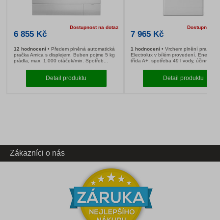
Dostupnost na dotaz
6 855 Kč
7 965 Kč
Zákazníci o nás
12 hodnocení
Předem plněná automatická
1 hodnocení
Vrch
pračka Amica s displejem. Buben pojme 5 kg
Electrolux v bílém 
prádla, max. 1.000 otáček/min. Spotřeb...
třída A+, spotřeba 4
Detail produktu
Deta