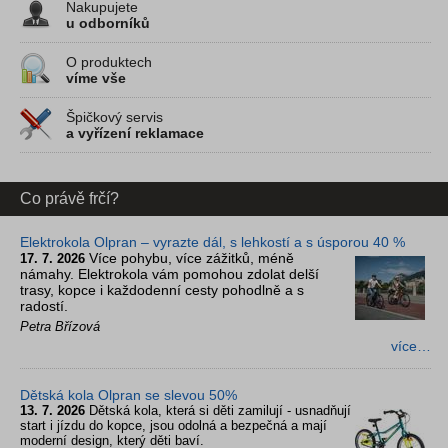
Nakupujete
u odborníků
O produktech
víme vše
Špičkový servis
a vyřízení reklamace
Co právě frčí?
Elektrokola Olpran – vyrazte dál, s lehkostí a s úsporou 40 %
Více pohybu, více zážitků, méně
17. 7. 2026
námahy. Elektrokola vám pomohou zdolat delší
trasy, kopce i každodenní cesty pohodlně a s
radostí.
Petra Břízová
více…
Dětská kola Olpran se slevou 50%
13. 7. 2026
Dětská kola, která si děti zamilují - usnadňují
start i jízdu do kopce, jsou odolná a bezpečná a mají
moderní design, který děti baví.