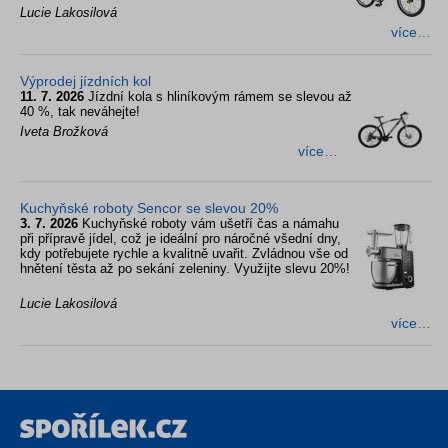
Lucie Lakosilová
více…
Výprodej jízdních kol
11. 7. 2026
Jízdní kola s hliníkovým rámem se slevou až
40 %, tak neváhejte!
Iveta Brožková
více…
Kuchyňské roboty Sencor se slevou 20%
3. 7. 2026
Kuchyňské roboty vám ušetří čas a námahu
při přípravě jídel, což je ideální pro náročné všední dny,
kdy potřebujete rychle a kvalitně uvařit. Zvládnou vše od
hnětení těsta až po sekání zeleniny. Využijte slevu 20%!
Lucie Lakosilová
více…