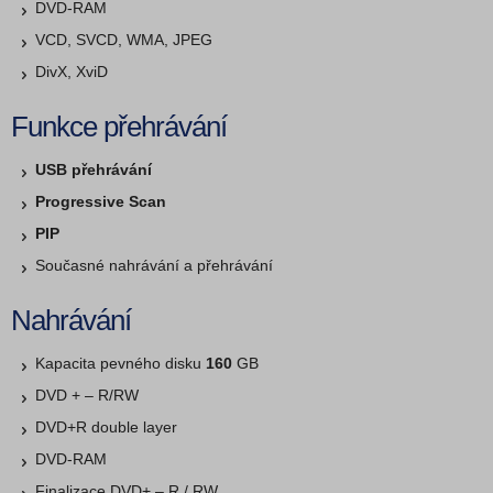
DVD-RAM
VCD, SVCD, WMA, JPEG
DivX, XviD
Funkce přehrávání
USB přehrávání
Progressive Scan
PIP
Současné nahrávání a přehrávání
Nahrávání
Kapacita pevného disku
160
GB
DVD + – R/RW
DVD+R double layer
DVD-RAM
Finalizace DVD+ – R / RW