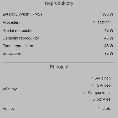
Reproduktory
Zvukový výkon (RMS)
300 W
satelitní
Provedení
Přední reproduktor
45 W
Centrální reproduktor
45 W
Zadní reproduktor
45 W
Subwoofer
75 W
Připojení
AV cinch
S-Video
Výstupy
Komponentní
SCART
USB
Vstupy