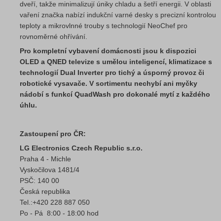
dveří, takže minimalizují úniky chladu a šetří energii. V oblasti
vaření značka nabízí indukční varné desky s precizní kontrolou
teploty a mikrovlnné trouby s technologií NeoChef pro
rovnoměrné ohřívání.
Pro kompletní vybavení domácnosti jsou k dispozici
OLED a QNED televize s umělou inteligencí, klimatizace s
technologií Dual Inverter pro tichý a úsporný provoz či
robotické vysavače. V sortimentu nechybí ani myčky
nádobí s funkcí QuadWash pro dokonalé mytí z každého
úhlu.
Zastoupení pro ČR:
LG Electronics Czech Republic s.r.o.
Praha 4 - Michle
Vyskočilova 1481/4
PSČ: 140 00
Česká republika
Tel.:+420 228 887 050
Po - Pá 8:00 - 18:00 hod