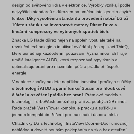
design od světového lídra v elektronice. Výrobky vznikají podle
nejvyšších standardů s důrazem na umělou inteligenci a chytré
funkce.
Díky vysokému standardu provedení nabízí LG až
10letou záruku na invertorové motory Direct Drive a
lineární kompresory ve vybraných spotřebičích.
Značka LG klade důraz nejen na spolehlivost, ale také na
revoluční technologie a intuitivní ovládání přes aplikaci ThinQ,
které usnadňují každodenní používání. Významnou roli hraje
umělá inteligence AI DD, která rozpoznává typy tkanin a
optimalizuje praní pro maximální péči o prádlo při úspoře
energie.
V nabídce značky najdete například inovativní pračky a sušičky
s technologií AI DD a parní funkcí Steam pro hloubkové
čištění a osvěžení prádla bez praní.
Prémiové modely s
technologií TurboWash umožňují praní za pouhých 39 minut.
Řada praček WashTower kombinuje pračku a sušičku v
jednom kompaktním řešení pro maximální úsporu místa.
Chladničky LG s technologií InstaView Door-in-Door umožňují
nahlédnout dovnitř pouhým poklepáním na sklo bez otevření