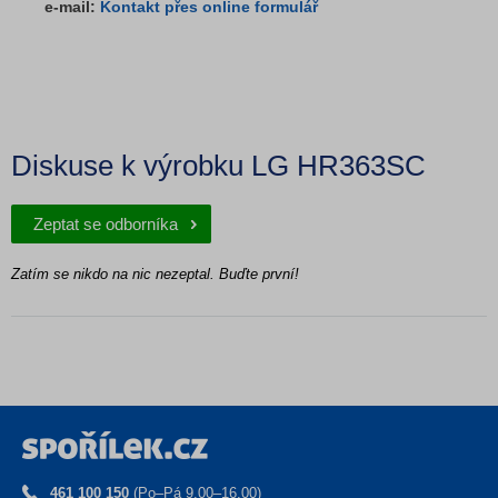
e-mail:
Kontakt přes online formulář
Diskuse k výrobku LG HR363SC
Zeptat se odborníka
Zatím se nikdo na nic nezeptal. Buďte první!
461 100 150
(Po–Pá 9.00–16.00)