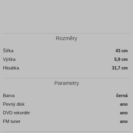
Rozměry
Šířka
43 cm
Výška
5,9 cm
Hloubka
31,7 cm
Parametry
Barva
černá
Pevný disk
ano
DVD rekordér
ano
FM tuner
ano