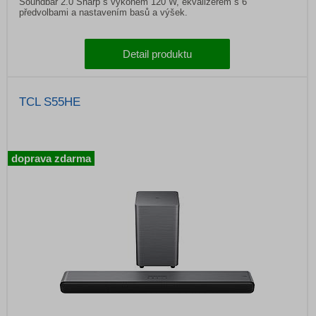
Soundbar 2.0 Sharp s výkonem 120 W, ekvalizérem s 6
předvolbami a nastavením basů a výšek.
Detail produktu
TCL S55HE
doprava zdarma