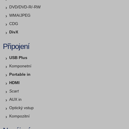
DVD/DVD-R/-RW
WMA/JPEG
CDG
DivX
Připojení
USB Plus
Komponetní
Portable in
HDMI
Scart
AUX in
Optický vstup
Kompozitní