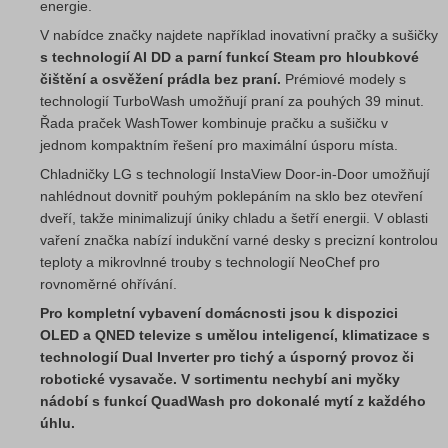
energie.
V nabídce značky najdete například inovativní pračky a sušičky
s technologií AI DD a parní funkcí Steam pro hloubkové
čištění a osvěžení prádla bez praní.
Prémiové modely s
technologií TurboWash umožňují praní za pouhých 39 minut.
Řada praček WashTower kombinuje pračku a sušičku v
jednom kompaktním řešení pro maximální úsporu místa.
Chladničky LG s technologií InstaView Door-in-Door umožňují
nahlédnout dovnitř pouhým poklepáním na sklo bez otevření
dveří, takže minimalizují úniky chladu a šetří energii. V oblasti
vaření značka nabízí indukční varné desky s precizní kontrolou
teploty a mikrovlnné trouby s technologií NeoChef pro
rovnoměrné ohřívání.
Pro kompletní vybavení domácnosti jsou k dispozici
OLED a QNED televize s umělou inteligencí, klimatizace s
technologií Dual Inverter pro tichý a úsporný provoz či
robotické vysavače. V sortimentu nechybí ani myčky
nádobí s funkcí QuadWash pro dokonalé mytí z každého
úhlu.