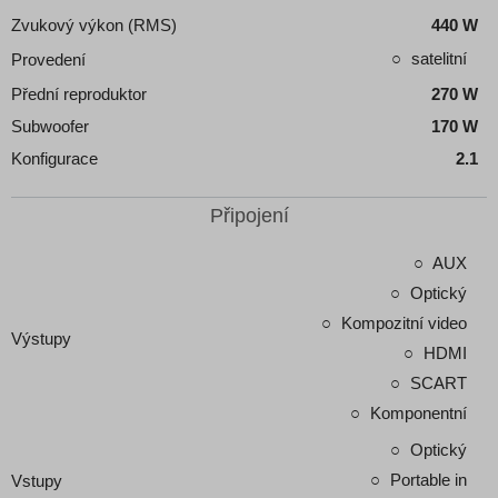
Zvukový výkon (RMS)
440 W
satelitní
Provedení
Přední reproduktor
270 W
Subwoofer
170 W
Konfigurace
2.1
Připojení
AUX
Optický
Kompozitní video
Výstupy
HDMI
SCART
Komponentní
Optický
Portable in
Vstupy