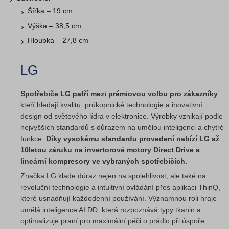
Šířka – 19 cm
Výška – 38,5 cm
Hloubka – 27,8 cm
LG
Spotřebiče LG patří mezi prémiovou volbu pro zákazníky
,
kteří hledají kvalitu, průkopnické technologie a inovativní
design od světového lídra v elektronice. Výrobky vznikají podle
nejvyšších standardů s důrazem na umělou inteligenci a chytré
funkce.
Díky vysokému standardu provedení nabízí LG až
10letou záruku na invertorové motory Direct Drive a
lineární kompresory ve vybraných spotřebičích.
Značka LG klade důraz nejen na spolehlivost, ale také na
revoluční technologie a intuitivní ovládání přes aplikaci ThinQ,
které usnadňují každodenní používání. Významnou roli hraje
umělá inteligence AI DD, která rozpoznává typy tkanin a
optimalizuje praní pro maximální péči o prádlo při úspoře