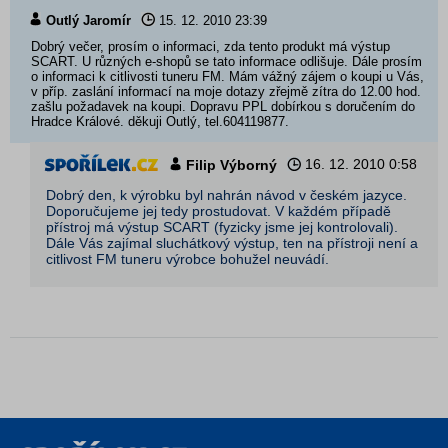
Outlý Jaromír
15. 12. 2010
23:39
Dobrý večer, prosím o informaci, zda tento produkt má výstup
SCART. U různých e-shopů se tato informace odlišuje. Dále prosím
o informaci k citlivosti tuneru FM. Mám vážný zájem o koupi u Vás,
v příp. zaslání informací na moje dotazy zřejmě zítra do 12.00 hod.
zašlu požadavek na koupi. Dopravu PPL dobírkou s doručením do
Hradce Králové. děkuji Outlý, tel.604119877.
16. 12. 2010
0:58
Filip Výborný
Dobrý den, k výrobku byl nahrán návod v českém jazyce.
Doporučujeme jej tedy prostudovat. V každém případě
přístroj má výstup SCART (fyzicky jsme jej kontrolovali).
Dále Vás zajímal sluchátkový výstup, ten na přístroji není a
citlivost FM tuneru výrobce bohužel neuvádí.