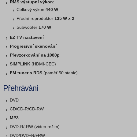
RMS výstupní výkon:
Celkový výkon
440 W
Přední reproduktor
135 W x 2
Subwoofer
170 W
EZ TV nastavení
Progresivní skenování
Převzorkování na 1080p
SIMPLINK
(HDMI-CEC)
FM tuner s RDS
(paměť 50 stanic)
Přehrávání
DVD
CD/CD-R/CD-RW
MP3
DVD-R/-RW (video režim)
DVD/DVD+R/+RW