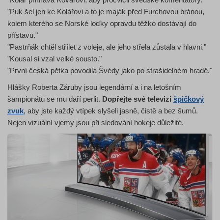
"Puk šel jen ke Kolářovi a to je maják před Furchovou bránou,
kolem kterého se Norské loďky opravdu těžko dostávají do
přístavu."
"Pastrňák chtěl střílet z voleje, ale jeho střela zůstala v hlavni."
"Kousal si vzal velké sousto."
"První česká pětka povodila Švédy jako po strašidelném hradě."
Hlášky Roberta Záruby jsou legendární a i na letošním
šampionátu se mu daří perlit.
Dopřejte své televizi
špičkový
zvuk
, aby jste každý vtípek slyšeli jasně, čistě a bez šumů.
Nejen vizuální vjemy jsou při sledování hokeje důležité.