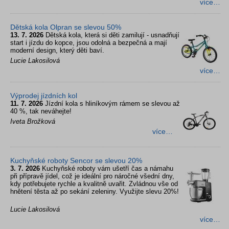
více…
Dětská kola Olpran se slevou 50%
13. 7. 2026
Dětská kola, která si děti zamilují - usnadňují
start i jízdu do kopce, jsou odolná a bezpečná a mají
moderní design, který děti baví.
Lucie Lakosilová
více…
Výprodej jízdních kol
11. 7. 2026
Jízdní kola s hliníkovým rámem se slevou až
40 %, tak neváhejte!
Iveta Brožková
více…
Kuchyňské roboty Sencor se slevou 20%
3. 7. 2026
Kuchyňské roboty vám ušetří čas a námahu
při přípravě jídel, což je ideální pro náročné všední dny,
kdy potřebujete rychle a kvalitně uvařit. Zvládnou vše od
hnětení těsta až po sekání zeleniny. Využijte slevu 20%!
Lucie Lakosilová
více…