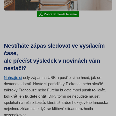
Nestíháte zápas sledovat ve vysílacím
čase,
ale přečíst výsledek v novinách vám
nestačí?
Nahrajte si
celý zápas na USB a pusťte si ho hned, jak se
dostanete domů. Navíc si parádičky Plekance nebo skvělé
zákroky Francouze nebo Furcha budete moci pustit
tolikrát,
kolikrát jen budete chtít
. Díky tomu se nebudete muset
spoléhat na režii zápasů, která už srdce hokejového fanouška
nejednou zklamala, když se klíčové situace rozhodla
nezopakovat.