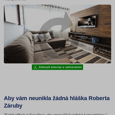
Aby vám neunikla žádná hláška Roberta
Záruby
"Kolář přihrává Kovářovi, aby procvičil švédské komentátory."