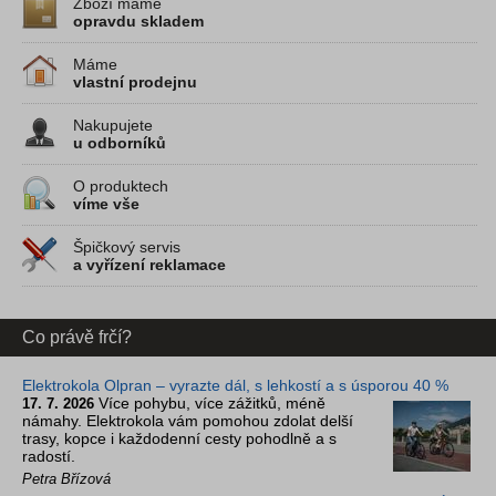
Zboží máme
opravdu skladem
Máme
vlastní prodejnu
Nakupujete
u odborníků
O produktech
víme vše
Špičkový servis
a vyřízení reklamace
Co právě frčí?
Elektrokola Olpran – vyrazte dál, s lehkostí a s úsporou 40 %
Více pohybu, více zážitků, méně
17. 7. 2026
námahy. Elektrokola vám pomohou zdolat delší
trasy, kopce i každodenní cesty pohodlně a s
radostí.
Petra Břízová