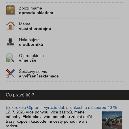
Zboží máme
opravdu skladem
Máme
vlastní prodejnu
Nakupujete
u odborníků
O produktech
víme vše
Špičkový servis
a vyřízení reklamace
Co právě frčí?
Elektrokola Olpran – vyrazte dál, s lehkostí a s úsporou 40 %
Více pohybu, více zážitků, méně
17. 7. 2026
námahy. Elektrokola vám pomohou zdolat delší
trasy, kopce i každodenní cesty pohodlně a s
radostí.