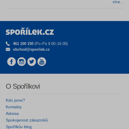
více…
461 100 150
(Po–Pá 9.00–16.00)
obchod@sporilek.cz
O Spořílkovi
Kdo jsme?
Kontakty
Adresa
Spokojenost zákazníků
Spořílkův blog