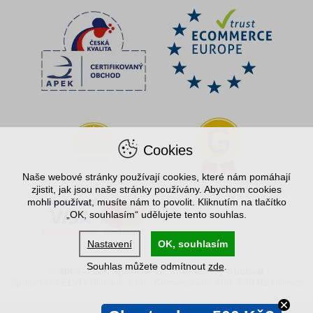
Cookies
Naše webové stránky používají cookies, které nám pomáhají
zjistit, jak jsou naše stránky používány. Abychom cookies
mohli používat, musíte nám to povolit. Kliknutím na tlačítko
„OK, souhlasím“ udělujete tento souhlas.
Nastavení
OK, souhlasím
Souhlas můžete odmítnout
zde
.
© 2004–2026 Spořílek.cz, internetový obchod
Společnost ELVO Hlinsko, s.r.o., Komenského 408, 539 01 Hlinsko