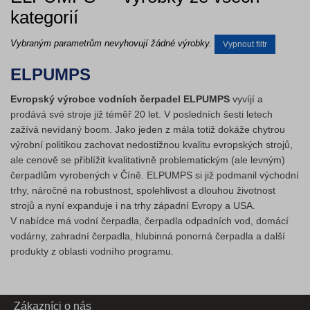
kategorií
Vybraným parametrům nevyhovují žádné výrobky.
Vypnout filtr
ELPUMPS
Evropský výrobce vodních čerpadel ELPUMPS
vyvíjí a
prodává své stroje již téměř 20 let. V posledních šesti letech
zažívá nevídaný boom. Jako jeden z mála totiž dokáže chytrou
výrobní politikou zachovat nedostižnou kvalitu evropských strojů,
ale cenově se přiblížit kvalitativně problematickým (ale levným)
čerpadlům vyrobených v Číně. ELPUMPS si již podmanil východní
trhy, náročné na robustnost, spolehlivost a dlouhou životnost
strojů a nyní expanduje i na trhy západní Evropy a USA.
V nabídce má vodní čerpadla, čerpadla odpadních vod, domácí
vodárny, zahradní čerpadla, hlubinná ponorná čerpadla a další
produkty z oblasti vodního programu.
Zákazníci o nás