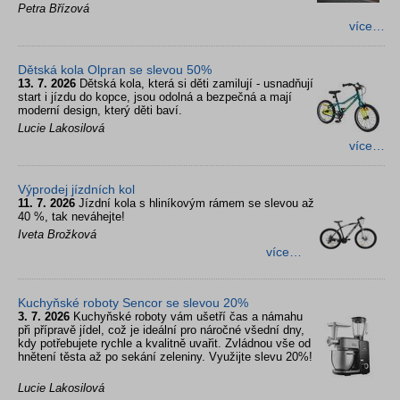
Petra Břízová
více…
Dětská kola Olpran se slevou 50%
13. 7. 2026
Dětská kola, která si děti zamilují - usnadňují
start i jízdu do kopce, jsou odolná a bezpečná a mají
moderní design, který děti baví.
Lucie Lakosilová
více…
Výprodej jízdních kol
11. 7. 2026
Jízdní kola s hliníkovým rámem se slevou až
40 %, tak neváhejte!
Iveta Brožková
více…
Kuchyňské roboty Sencor se slevou 20%
3. 7. 2026
Kuchyňské roboty vám ušetří čas a námahu
při přípravě jídel, což je ideální pro náročné všední dny,
kdy potřebujete rychle a kvalitně uvařit. Zvládnou vše od
hnětení těsta až po sekání zeleniny. Využijte slevu 20%!
Lucie Lakosilová