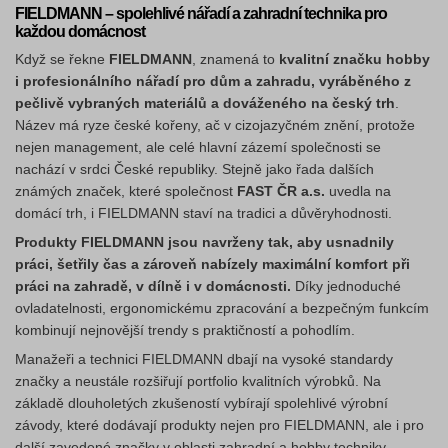
FIELDMANN – spolehlivé nářadí a zahradní technika pro
každou domácnost
Když se řekne
FIELDMANN
, znamená to
kvalitní značku hobby
i profesionálního nářadí pro dům a zahradu, vyráběného z
pečlivě vybraných materiálů a dováženého na český trh
.
Název má ryze české kořeny, ač v cizojazyčném znění, protože
nejen management, ale celé hlavní zázemí společnosti se
nachází v srdci České republiky. Stejně jako řada dalších
známých značek, které společnost
FAST ČR a.s.
uvedla na
domácí trh, i FIELDMANN staví na tradici a důvěryhodnosti.
Produkty FIELDMANN jsou navrženy tak, aby usnadnily
práci, šetřily čas a zároveň nabízely maximální komfort při
práci na zahradě, v dílně i v domácnosti.
Díky jednoduché
ovladatelnosti, ergonomickému zpracování a bezpečným funkcím
kombinují nejnovější trendy s praktičností a pohodlím.
Manažeři a technici FIELDMANN dbají na vysoké standardy
značky a neustále rozšiřují portfolio kvalitních výrobků. Na
základě dlouholetých zkušeností vybírají spolehlivé výrobní
závody, které dodávají produkty nejen pro FIELDMANN, ale i pro
další zavedené značky v oblasti zahradní a hobby techniky.