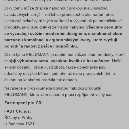
Díky tomu může značka nabídnout širokou škálu snadno
ovladatelných strojů – od lehce přenosného aku nářadí přes
elektrické sekačky různých velikostí a výkonů až po odpočinkové
produkty, jako jsou grily či zahradní nábytek.
Všechny produkty
se vyznačují svěžím, moderním designem, charakteristickou
barevnou kombinací a ergonomickými tvary, které zvyšují
pohodlí a radost z práce i odpočinku.
Cílem týmu FIELDMANN je nabídnout zákazníkům produkty, které
spojují
výhodnou cenu, vysokou kvalitu a bezpečnost
. Naše
sklady obsahují tisíce kusů zboží, takže objednávky jsou
odesílány obvykle během jednoho až dvou pracovních dní, a
čekání na konkrétní produkt tak odpadá.
Neváhejte a prozkoumejte bohatou nabídku produktů
FIELDMANN, které vám usnadní práci i zpříjemní volný čas.
Zastoupení pro ČR:
FAST ČR, a.s.
Říčany u Prahy
U Sanitasu 1621