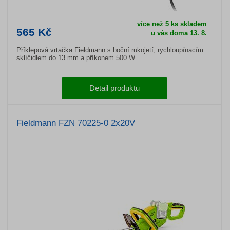
více než 5 ks skladem
565 Kč
u vás doma 13. 8.
Příklepová vrtačka Fieldmann s boční rukojetí, rychloupínacím
sklíčidlem do 13 mm a příkonem 500 W.
Detail produktu
Fieldmann FZN 70225-0 2x20V