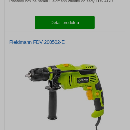
Plastový box na nářadí Fieldmann vhodný do sady FDN 4170.
Detail produktu
Fieldmann FDV 200502-E