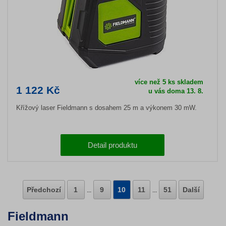
více než 5 ks skladem
1 122 Kč
u vás doma 13. 8.
Křížový laser Fieldmann s dosahem 25 m a výkonem 30 mW.
Detail produktu
Předchozí
1
9
10
11
51
Další
...
...
Fieldmann