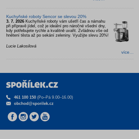
Kuchyňské roboty Sencor se slevou 20%
3. 7. 2026
Kuchyňské roboty vám ušetří čas a námahu
při přípravě jídel, což je ideální pro náročné všední dny,
kdy potřebujete rychle a kvalitně uvařit. Zvládnou vše od
hnětení těsta až po sekání zeleniny. Využijte slevu 20%!
Lucie Lakosilová
více…
461 100 150
(Po–Pá 9.00–16.00)
obchod@sporilek.cz