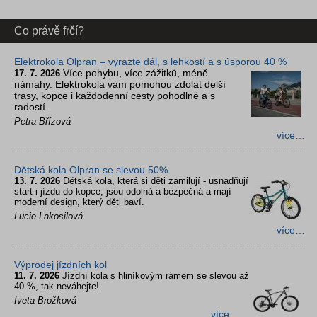
Co právě frčí?
Elektrokola Olpran – vyrazte dál, s lehkostí a s úsporou 40 %
Více pohybu, více zážitků, méně
17. 7. 2026
námahy. Elektrokola vám pomohou zdolat delší
trasy, kopce i každodenní cesty pohodlně a s
radostí.
Petra Břízová
více…
Dětská kola Olpran se slevou 50%
13. 7. 2026
Dětská kola, která si děti zamilují - usnadňují
start i jízdu do kopce, jsou odolná a bezpečná a mají
moderní design, který děti baví.
Lucie Lakosilová
více…
Výprodej jízdních kol
11. 7. 2026
Jízdní kola s hliníkovým rámem se slevou až
40 %, tak neváhejte!
Iveta Brožková
více…