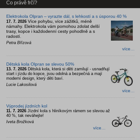
Co právě frčí?
Elektrokola Olpran – vyrazte dál, s lehkostí a s úsporou 40 %
Více pohybu, více zážitků, méně
17. 7. 2026
námahy. Elektrokola vám pomohou zdolat delší
trasy, kopce i každodenní cesty pohodlně a s
radostí.
Petra Břízová
více…
Dětská kola Olpran se slevou 50%
13. 7. 2026
Dětská kola, která si děti zamilují - usnadňují
start i jízdu do kopce, jsou odolná a bezpečná a mají
moderní design, který děti baví.
Lucie Lakosilová
více…
Výprodej jízdních kol
11. 7. 2026
Jízdní kola s hliníkovým rámem se slevou až
40 %, tak neváhejte!
Iveta Brožková
více…