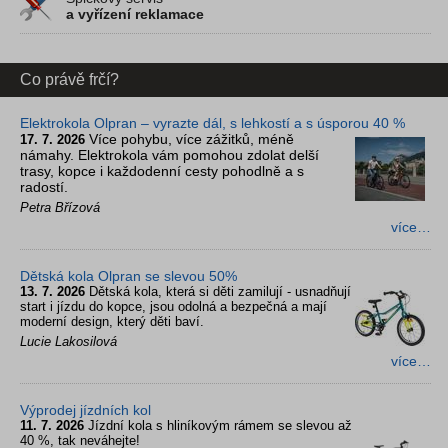
a vyřízení reklamace
Co právě frčí?
Elektrokola Olpran – vyrazte dál, s lehkostí a s úsporou 40 %
Více pohybu, více zážitků, méně
17. 7. 2026
námahy. Elektrokola vám pomohou zdolat delší
trasy, kopce i každodenní cesty pohodlně a s
radostí.
Petra Břízová
více…
Dětská kola Olpran se slevou 50%
13. 7. 2026
Dětská kola, která si děti zamilují - usnadňují
start i jízdu do kopce, jsou odolná a bezpečná a mají
moderní design, který děti baví.
Lucie Lakosilová
více…
Výprodej jízdních kol
11. 7. 2026
Jízdní kola s hliníkovým rámem se slevou až
40 %, tak neváhejte!