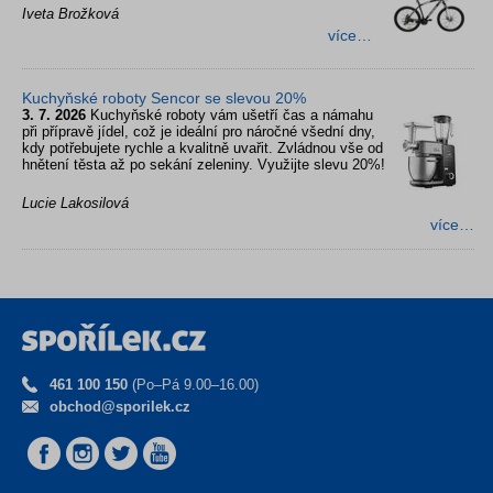
Iveta Brožková
více…
Kuchyňské roboty Sencor se slevou 20%
3. 7. 2026
Kuchyňské roboty vám ušetří čas a námahu
při přípravě jídel, což je ideální pro náročné všední dny,
kdy potřebujete rychle a kvalitně uvařit. Zvládnou vše od
hnětení těsta až po sekání zeleniny. Využijte slevu 20%!
Lucie Lakosilová
více…
461 100 150
(Po–Pá 9.00–16.00)
obchod@sporilek.cz