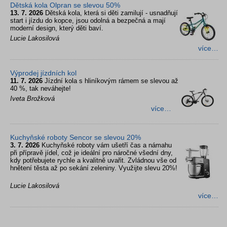
Dětská kola Olpran se slevou 50%
13. 7. 2026
Dětská kola, která si děti zamilují - usnadňují
start i jízdu do kopce, jsou odolná a bezpečná a mají
moderní design, který děti baví.
Lucie Lakosilová
více…
Výprodej jízdních kol
11. 7. 2026
Jízdní kola s hliníkovým rámem se slevou až
40 %, tak neváhejte!
Iveta Brožková
více…
Kuchyňské roboty Sencor se slevou 20%
3. 7. 2026
Kuchyňské roboty vám ušetří čas a námahu
při přípravě jídel, což je ideální pro náročné všední dny,
kdy potřebujete rychle a kvalitně uvařit. Zvládnou vše od
hnětení těsta až po sekání zeleniny. Využijte slevu 20%!
Lucie Lakosilová
více…