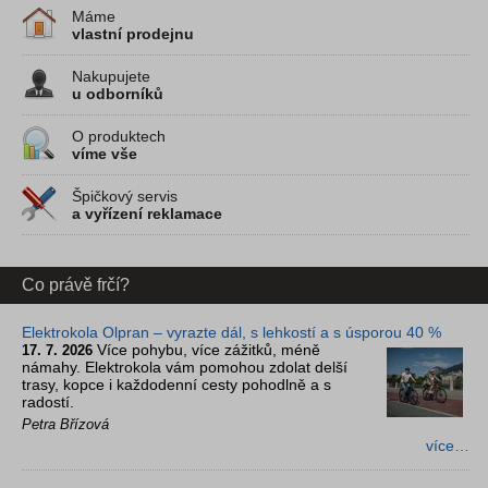
Máme
vlastní prodejnu
Nakupujete
u odborníků
O produktech
víme vše
Špičkový servis
a vyřízení reklamace
Co právě frčí?
Elektrokola Olpran – vyrazte dál, s lehkostí a s úsporou 40 %
Více pohybu, více zážitků, méně
17. 7. 2026
námahy. Elektrokola vám pomohou zdolat delší
trasy, kopce i každodenní cesty pohodlně a s
radostí.
Petra Břízová
více…