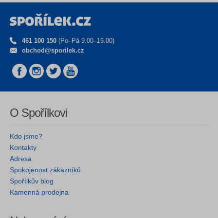
461 100 150
(Po–Pá 9.00–16.00)
obchod@sporilek.cz
O Spořílkovi
Kdo jsme?
Kontakty
Adresa
Spokojenost zákazníků
Spořílkův blog
Kamenná prodejna