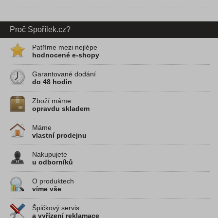
Proč Spořílek.cz?
Patříme mezi nejlépe
hodnocené e-shopy
Garantované dodání
do 48 hodin
Zboží máme
opravdu skladem
Máme
vlastní prodejnu
Nakupujete
u odborníků
O produktech
víme vše
Špičkový servis
a vyřízení reklamace