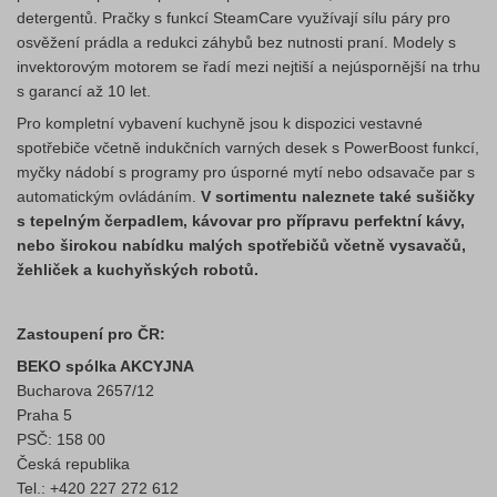
detergentů. Pračky s funkcí SteamCare využívají sílu páry pro
osvěžení prádla a redukci záhybů bez nutnosti praní. Modely s
invektorovým motorem se řadí mezi nejtiší a nejúspornější na trhu
s garancí až 10 let.
Pro kompletní vybavení kuchyně jsou k dispozici vestavné
spotřebiče včetně indukčních varných desek s PowerBoost funkcí,
myčky nádobí s programy pro úsporné mytí nebo odsavače par s
automatickým ovládáním.
V sortimentu naleznete také sušičky
s tepelným čerpadlem, kávovar pro přípravu perfektní kávy,
nebo širokou nabídku malých spotřebičů včetně vysavačů,
žehliček a kuchyňských robotů.
Zastoupení pro ČR:
BEKO spólka AKCYJNA
Bucharova 2657/12
Praha 5
PSČ: 158 00
Česká republika
Tel.: +420 227 272 612