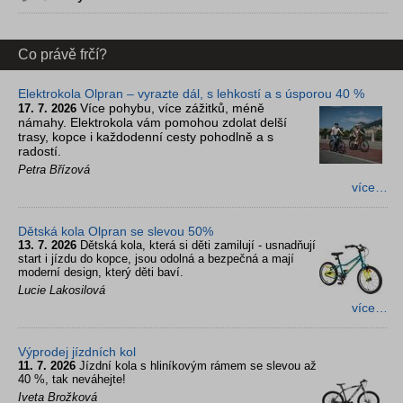
Co právě frčí?
Elektrokola Olpran – vyrazte dál, s lehkostí a s úsporou 40 %
Více pohybu, více zážitků, méně
17. 7. 2026
námahy. Elektrokola vám pomohou zdolat delší
trasy, kopce i každodenní cesty pohodlně a s
radostí.
Petra Břízová
více…
Dětská kola Olpran se slevou 50%
13. 7. 2026
Dětská kola, která si děti zamilují - usnadňují
start i jízdu do kopce, jsou odolná a bezpečná a mají
moderní design, který děti baví.
Lucie Lakosilová
více…
Výprodej jízdních kol
11. 7. 2026
Jízdní kola s hliníkovým rámem se slevou až
40 %, tak neváhejte!
Iveta Brožková