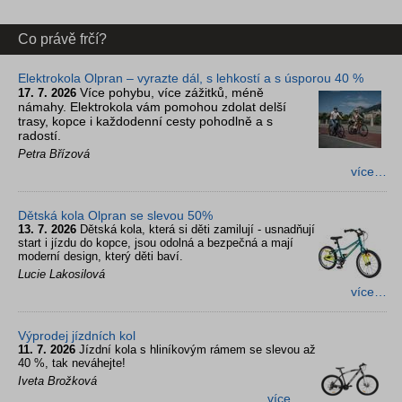
Co právě frčí?
Elektrokola Olpran – vyrazte dál, s lehkostí a s úsporou 40 %
Více pohybu, více zážitků, méně
17. 7. 2026
námahy. Elektrokola vám pomohou zdolat delší
trasy, kopce i každodenní cesty pohodlně a s
radostí.
Petra Břízová
více…
Dětská kola Olpran se slevou 50%
13. 7. 2026
Dětská kola, která si děti zamilují - usnadňují
start i jízdu do kopce, jsou odolná a bezpečná a mají
moderní design, který děti baví.
Lucie Lakosilová
více…
Výprodej jízdních kol
11. 7. 2026
Jízdní kola s hliníkovým rámem se slevou až
40 %, tak neváhejte!
Iveta Brožková
více…