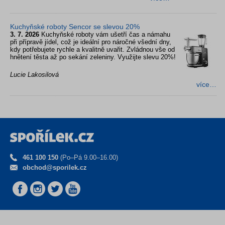
Kuchyňské roboty Sencor se slevou 20%
3. 7. 2026
Kuchyňské roboty vám ušetří čas a námahu
při přípravě jídel, což je ideální pro náročné všední dny,
kdy potřebujete rychle a kvalitně uvařit. Zvládnou vše od
hnětení těsta až po sekání zeleniny. Využijte slevu 20%!
Lucie Lakosilová
více…
461 100 150
(Po–Pá 9.00–16.00)
obchod@sporilek.cz