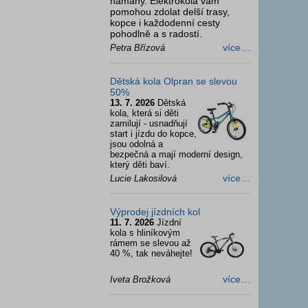
námahy. Elektrokola vám
pomohou zdolat delší trasy,
kopce i každodenní cesty
pohodlně a s radostí.
více…
Petra Břízová
Dětská kola Olpran se slevou
50%
13. 7. 2026
Dětská
kola, která si děti
zamilují - usnadňují
start i jízdu do kopce,
jsou odolná a
bezpečná a mají moderní design,
který děti baví.
více…
Lucie Lakosilová
Výprodej jízdních kol
11. 7. 2026
Jízdní
kola s hliníkovým
rámem se slevou až
40 %, tak neváhejte!
více…
Iveta Brožková