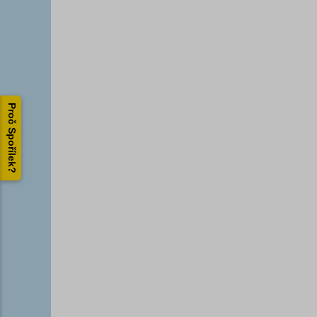
Proč Spořílek?