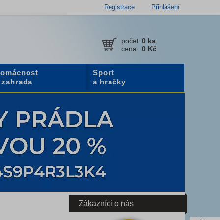
Registrace
Přihlášení
počet:
0
ks
cena:
0 Kč
omácnost
Sport
 zahrada
a hračky
Zákazníci o nás