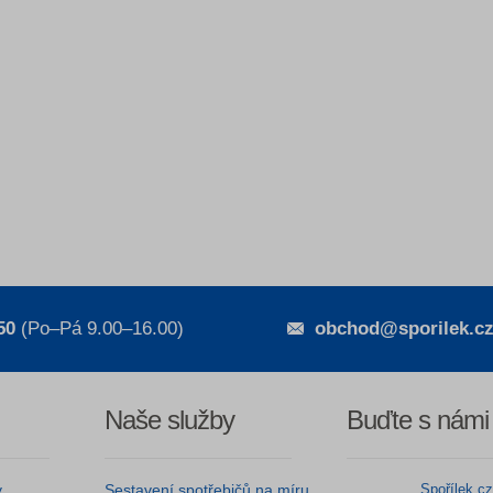
50
(Po–Pá 9.00–16.00)
obchod@sporilek.c
Naše služby
Buďte s námi
y
Sestavení spotřebičů na míru
Spořílek.c