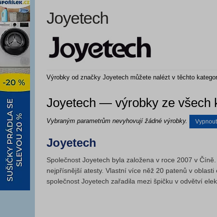
Joyetech
Výrobky od značky Joyetech můžete nalézt v těchto kategor
Joyetech — výrobky ze všech k
Vybraným parametrům nevyhovují žádné výrobky.
Vypnout f
Joyetech
Společnost Joyetech byla založena v roce 2007 v Číně. J
nejpřísnější atesty. Vlastní více něž 20 patenů v oblas
společnost Joyetech zařadila mezi špičku v odvětví elek