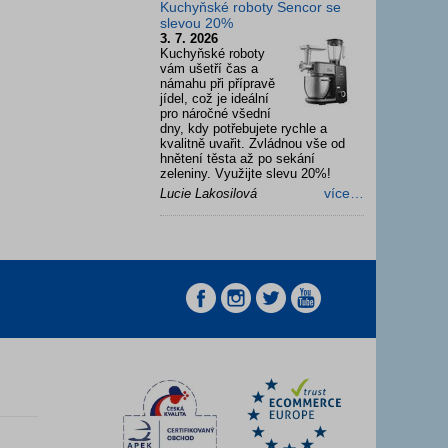
Kuchyňské roboty Sencor se
slevou 20%
3. 7. 2026
Kuchyňské roboty
vám ušetří čas a
námahu při přípravě
jídel, což je ideální
pro náročné všední
dny, kdy potřebujete rychle a
kvalitně uvařit. Zvládnou vše od
hnětení těsta až po sekání
zeleniny. Využijte slevu 20%!
více…
Lucie Lakosilová
z
z