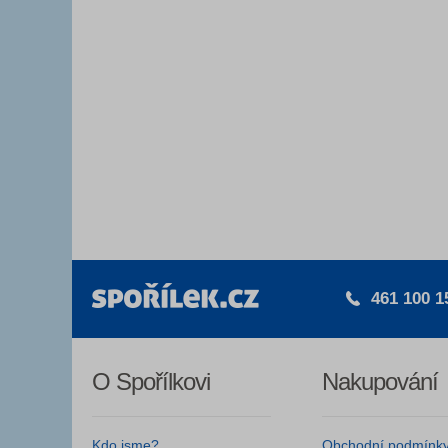
461 100 1
O Spořílkovi
Nakupování
Kdo jsme?
Obchodní podmínk