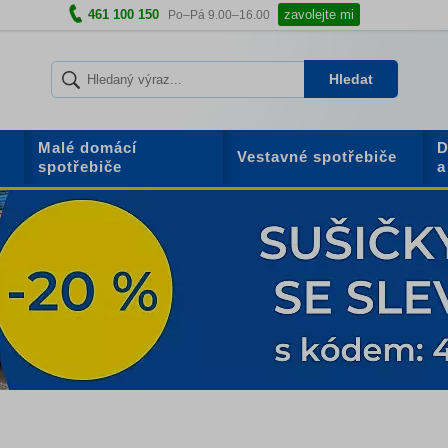
461 100 150
zavolejte mi
Po–Pá 9.00–16.00
Hledat
Malé domácí
D
Vestavné spotřebiče
spotřebiče
a