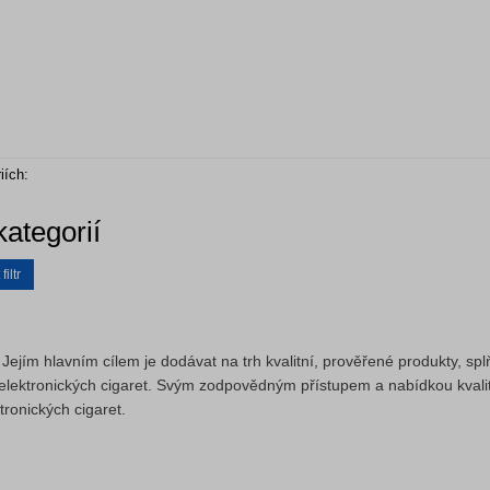
iích:
ategorií
iltr
ejím hlavním cílem je dodávat na trh kvalitní, prověřené produkty, splň
ti elektronických cigaret. Svým zodpovědným přístupem a nabídkou kvali
tronických cigaret.