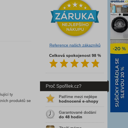
Reference našich zákazníků
Celková spokojenost 98 %
Proč Spořílek.cz?
ující ty
Patříme mezi nejlépe
tních produktů se
hodnocené e-shopy
Garantované dodání
do 48 hodin