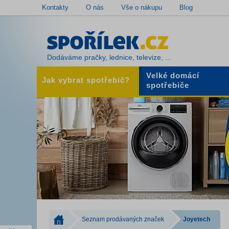
Kontakty
O nás
Vše o nákupu
Blog
Dodáváme pračky, lednice, televize, ...
Velké domácí
Jak vybrat spotřebič?
spotřebiče
Seznam prodávaných značek
Joyetech