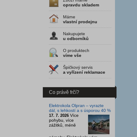
Zboží máme
opravdu skladem
Máme
vlastní prodejnu
Nakupujete
u odborníků
O produktech
víme vše
Špičkový servis
a vyřízení reklamace
Co právě frčí?
Elektrokola Olpran – vyrazte
dál, s lehkostí a s úsporou 40 %
Více
17. 7. 2026
pohybu, více
zážitků, méně