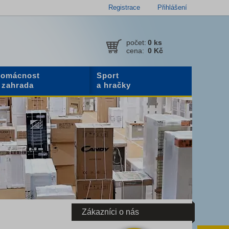
Registrace
Přihlášení
počet:
0
ks
cena:
0 Kč
omácnost
Sport
 zahrada
a hračky
Zákazníci o nás