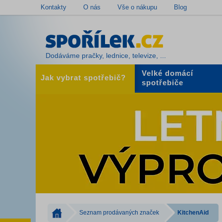
Kontakty
O nás
Vše o nákupu
Blog
Dodáváme pračky, lednice, televize, ...
Velké domácí
Jak vybrat spotřebič?
spotřebiče
Seznam prodávaných značek
KitchenAid