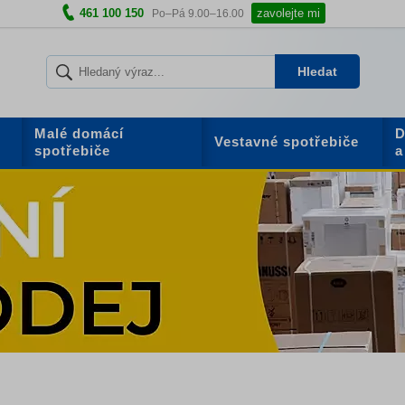
461 100 150
zavolejte mi
Po–Pá 9.00–16.00
Hledat
Malé domácí
D
Vestavné spotřebiče
spotřebiče
a