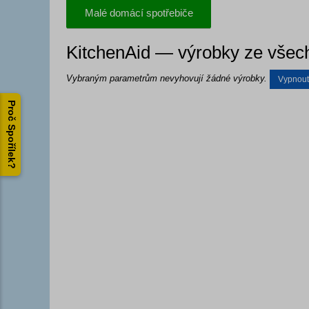
Malé domácí spotřebiče
KitchenAid — výrobky ze všech
Vybraným parametrům nevyhovují žádné výrobky.
Vypnout f
Proč Spořílek?