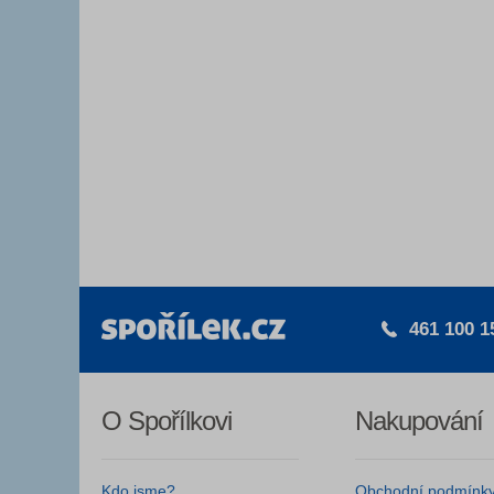
461 100 1
O Spořílkovi
Nakupování
Kdo jsme?
Obchodní podmínk