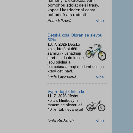
námahy. Elektrokola vám
pomohou zdolat delší trasy,
kopce i každodenní cesty
pohodlně a s radostí.
více…
Petra Břízová
Dětská kola Olpran se slevou
50%
13. 7. 2026
Dětská
kola, která si děti
zamilují - usnadňují
start i jízdu do kopce,
jsou odolná a
bezpečná a mají moderní design,
který děti baví.
více…
Lucie Lakosilová
Výprodej jízdních kol
11. 7. 2026
Jízdní
kola s hliníkovým
rámem se slevou až
40 %, tak neváhejte!
více…
Iveta Brožková