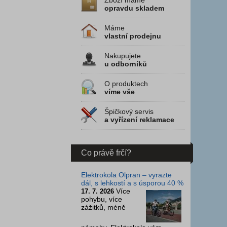
Zboží máme
opravdu skladem
Máme
vlastní prodejnu
Nakupujete
u odborníků
O produktech
víme vše
Špičkový servis
a vyřízení reklamace
Co právě frčí?
Elektrokola Olpran – vyrazte
dál, s lehkostí a s úsporou 40 %
Více
17. 7. 2026
pohybu, více
zážitků, méně