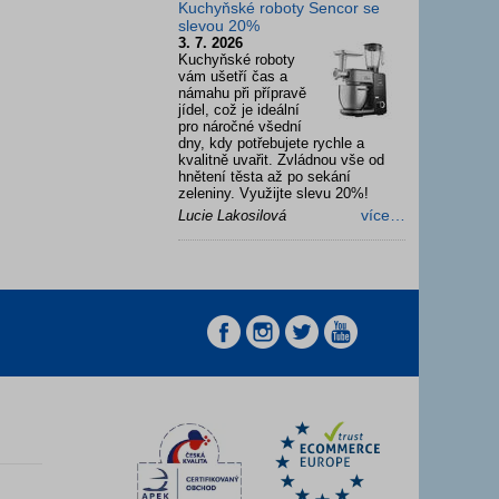
Kuchyňské roboty Sencor se
slevou 20%
3. 7. 2026
Kuchyňské roboty
vám ušetří čas a
námahu při přípravě
jídel, což je ideální
pro náročné všední
dny, kdy potřebujete rychle a
kvalitně uvařit. Zvládnou vše od
hnětení těsta až po sekání
zeleniny. Využijte slevu 20%!
více…
Lucie Lakosilová
z
z