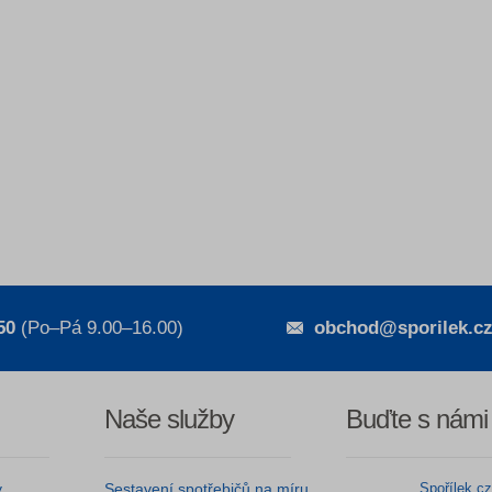
50
(Po–Pá 9.00–16.00)
obchod@sporilek.c
Naše služby
Buďte s námi
y
Sestavení spotřebičů na míru
Spořílek.c