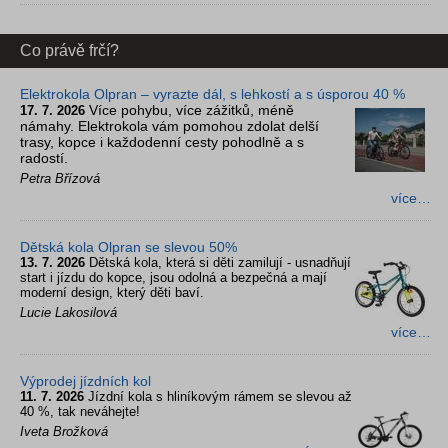
Co právě frčí?
Elektrokola Olpran – vyrazte dál, s lehkostí a s úsporou 40 %
Více pohybu, více zážitků, méně
17. 7. 2026
námahy. Elektrokola vám pomohou zdolat delší
trasy, kopce i každodenní cesty pohodlně a s
radostí.
Petra Břízová
více…
Dětská kola Olpran se slevou 50%
13. 7. 2026
Dětská kola, která si děti zamilují - usnadňují
start i jízdu do kopce, jsou odolná a bezpečná a mají
moderní design, který děti baví.
Lucie Lakosilová
více…
Výprodej jízdních kol
11. 7. 2026
Jízdní kola s hliníkovým rámem se slevou až
40 %, tak neváhejte!
Iveta Brožková