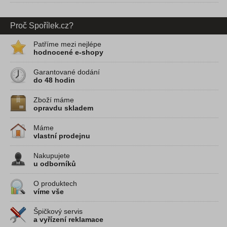
Proč Spořílek.cz?
Patříme mezi nejlépe
hodnocené e-shopy
Garantované dodání
do 48 hodin
Zboží máme
opravdu skladem
Máme
vlastní prodejnu
Nakupujete
u odborníků
O produktech
víme vše
Špičkový servis
a vyřízení reklamace