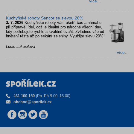
více…
Kuchyňské roboty Sencor se slevou 20%
3. 7. 2026
Kuchyňské roboty vám ušetří čas a námahu
při přípravě jídel, což je ideální pro náročné všední dny,
kdy potřebujete rychle a kvalitně uvařit. Zvládnou vše od
hnětení těsta až po sekání zeleniny. Využijte slevu 20%!
Lucie Lakosilová
více…
461 100 150
(Po–Pá 9.00–16.00)
obchod@sporilek.cz