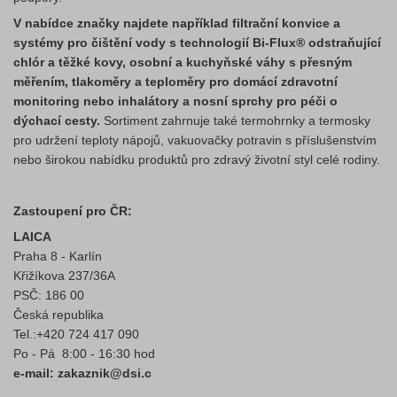
V nabídce značky najdete například filtrační konvice a
systémy pro čištění vody s technologií Bi-Flux® odstraňující
chlór a těžké kovy, osobní a kuchyňské váhy s přesným
měřením, tlakoměry a teploměry pro domácí zdravotní
monitoring nebo inhalátory a nosní sprchy pro péči o
dýchací cesty.
Sortiment zahrnuje také termohrnky a termosky
pro udržení teploty nápojů, vakuovačky potravin s příslušenstvím
nebo širokou nabídku produktů pro zdravý životní styl celé rodiny.
Zastoupení pro ČR:
LAICA
Praha 8 - Karlín
Křižíkova 237/36A
PSČ: 186 00
Česká republika
Tel.:+420 724 417 090
Po - Pá 8:00 - 16:30 hod
e-mail: zakaznik@dsi.c