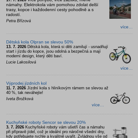
námahy. Elektrokola vám pomohou zdolat delší
trasy, kopce i každodenní cesty pohodlně a s
radostí.
Petra Břízová
více…
Dětská kola Olpran se slevou 50%
13. 7. 2026
Dětská kola, která si děti zamilují - usnadňují
start i jízdu do kopce, jsou odolná a bezpečná a mají
moderní design, který děti baví.
Lucie Lakosilová
více…
Výprodej jízdních kol
11. 7. 2026
Jízdní kola s hliníkovým rámem se slevou až
40 %, tak neváhejte!
Iveta Brožková
více…
Kuchyňské roboty Sencor se slevou 20%
3. 7. 2026
Kuchyňské roboty vám ušetří čas a námahu
při přípravě jídel, což je ideální pro náročné všední dny,
kdy potřebujete rychle a kvalitně uvařit. Zvládnou vše od