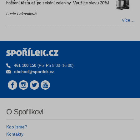
hnětení těsta až po sekání zeleniny. Využijte slevu 20%!
Lucie Lakosilová
více…
461 100 150
(Po–Pá 9.00–16.00)
obchod@sporilek.cz
O Spořílkovi
Kdo jsme?
Kontakty