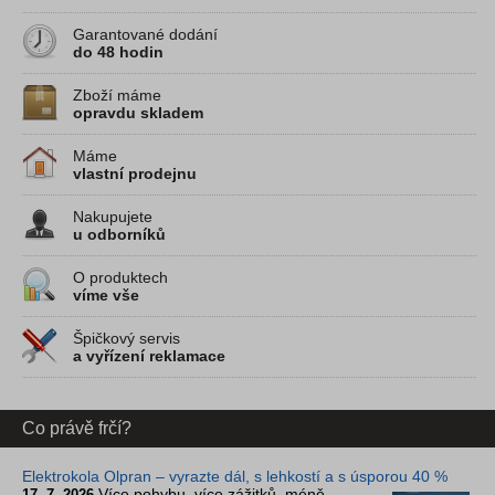
Garantované dodání
do 48 hodin
Zboží máme
opravdu skladem
Máme
vlastní prodejnu
Nakupujete
u odborníků
O produktech
víme vše
Špičkový servis
a vyřízení reklamace
Co právě frčí?
Elektrokola Olpran – vyrazte dál, s lehkostí a s úsporou 40 %
Více pohybu, více zážitků, méně
17. 7. 2026