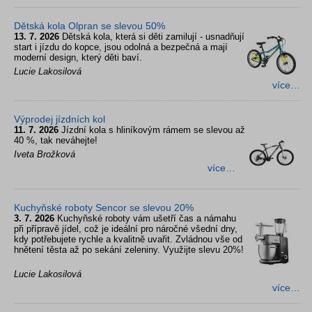
Dětská kola Olpran se slevou 50%
13. 7. 2026
Dětská kola, která si děti zamilují - usnadňují
start i jízdu do kopce, jsou odolná a bezpečná a mají
moderní design, který děti baví.
Lucie Lakosilová
více…
Výprodej jízdních kol
11. 7. 2026
Jízdní kola s hliníkovým rámem se slevou až
40 %, tak neváhejte!
Iveta Brožková
více…
Kuchyňské roboty Sencor se slevou 20%
3. 7. 2026
Kuchyňské roboty vám ušetří čas a námahu
při přípravě jídel, což je ideální pro náročné všední dny,
kdy potřebujete rychle a kvalitně uvařit. Zvládnou vše od
hnětení těsta až po sekání zeleniny. Využijte slevu 20%!
Lucie Lakosilová
více…