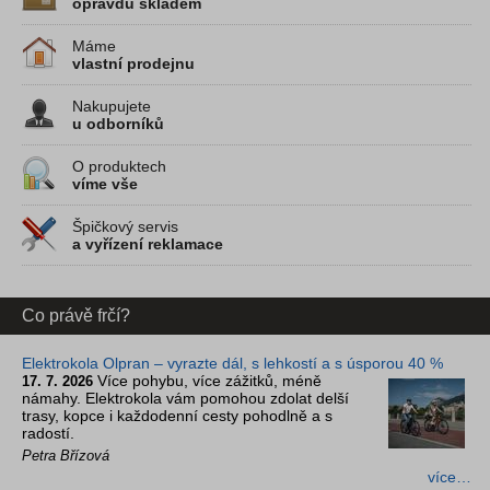
opravdu skladem
Máme
vlastní prodejnu
Nakupujete
u odborníků
O produktech
víme vše
Špičkový servis
a vyřízení reklamace
Co právě frčí?
Elektrokola Olpran – vyrazte dál, s lehkostí a s úsporou 40 %
Více pohybu, více zážitků, méně
17. 7. 2026
námahy. Elektrokola vám pomohou zdolat delší
trasy, kopce i každodenní cesty pohodlně a s
radostí.
Petra Břízová
více…