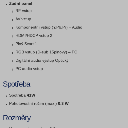
Zadní panel
RF vstup
AV vstup
Komponentní vstup (Y,Pb,Pr) + Audio
HDMI/HDCP vstup 2
Plný Scart 1
RGB vstup (D-sub 15pinový) – PC
Digitální audio výstup Optický
PC audio vstup
Spotřeba
Spotřeba
41W
Pohotovostní režim (max.)
0.3 W
Rozměry