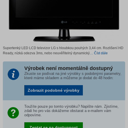
Supertenký LED LCD televizor LG s hloubkou pouhých 3,44 cm. Rozlišení HD
Ready, nízká odezva 3ms, nebo neuvěřitelný dynamický
… Číst dále
Výrobek není momentálně dostupný
Zkuste se podívat na jiné výrobky s podobnými parametry,
které máme skladem a můžeme je dodat do 48 hodin:
Zobrazit podobné výrobky
Toužíte pouze po tomto výrobku? Napište nám. Zjistíme,
zdali ho pro vás dokážeme obstarat a e-mailem vám
odpovíme.
Zeptat se na dostupnost