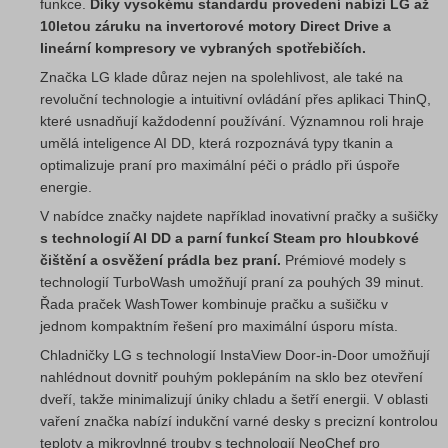
funkce.
Díky vysokému standardu provedení nabízí LG až
10letou záruku na invertorové motory Direct Drive a
lineární kompresory ve vybraných spotřebičích.
Značka LG klade důraz nejen na spolehlivost, ale také na
revoluční technologie a intuitivní ovládání přes aplikaci ThinQ,
které usnadňují každodenní používání. Významnou roli hraje
umělá inteligence AI DD, která rozpoznává typy tkanin a
optimalizuje praní pro maximální péči o prádlo při úspoře
energie.
V nabídce značky najdete například inovativní pračky a sušičky
s technologií AI DD a parní funkcí Steam pro hloubkové
čištění a osvěžení prádla bez praní.
Prémiové modely s
technologií TurboWash umožňují praní za pouhých 39 minut.
Řada praček WashTower kombinuje pračku a sušičku v
jednom kompaktním řešení pro maximální úsporu místa.
Chladničky LG s technologií InstaView Door-in-Door umožňují
nahlédnout dovnitř pouhým poklepáním na sklo bez otevření
dveří, takže minimalizují úniky chladu a šetří energii. V oblasti
vaření značka nabízí indukční varné desky s precizní kontrolou
teploty a mikrovlnné trouby s technologií NeoChef pro