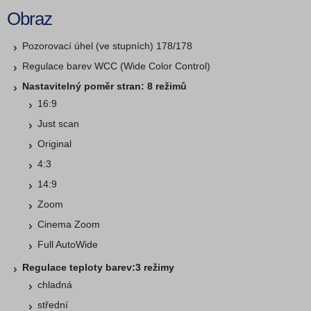
Obraz
Pozorovací úhel (ve stupních) 178/178
Regulace barev WCC (Wide Color Control)
Nastavitelný poměr stran: 8 režimů
16:9
Just scan
Original
4:3
14:9
Zoom
Cinema Zoom
Full AutoWide
Regulace teploty barev:3 režimy
chladná
střední