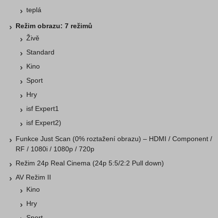
teplá
Režim obrazu: 7 režimů
Živě
Standard
Kino
Sport
Hry
isf Expert1
isf Expert2)
Funkce Just Scan (0% roztažení obrazu) – HDMI / Component /
RF / 1080i / 1080p / 720p
Režim 24p Real Cinema (24p 5:5/2:2 Pull down)
AV Režim II
Kino
Hry
Sport