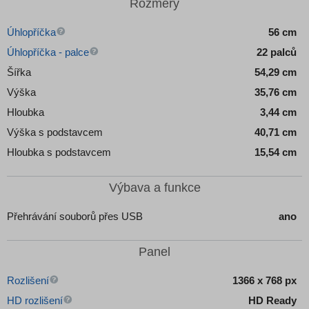
Rozměry
Úhlopříčka
56 cm
Úhlopříčka - palce
22 palců
Šířka
54,29 cm
Výška
35,76 cm
Hloubka
3,44 cm
Výška s podstavcem
40,71 cm
Hloubka s podstavcem
15,54 cm
Výbava a funkce
Přehrávání souborů přes USB
ano
Panel
Rozlišení
1366 x 768 px
HD rozlišení
HD Ready