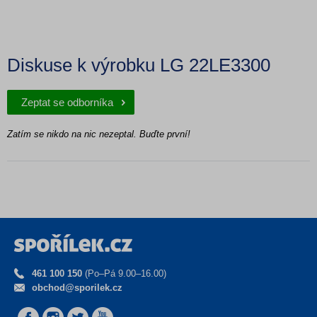
Diskuse k výrobku LG 22LE3300
Zeptat se odborníka
Zatím se nikdo na nic nezeptal. Buďte první!
461 100 150
(Po–Pá 9.00–16.00)
obchod@sporilek.cz