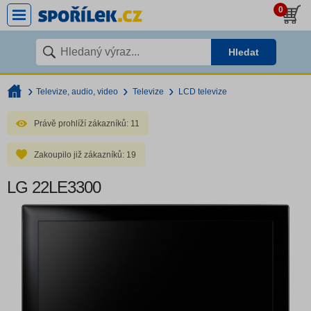
0
Hledat
Televize, audio, video
Televize
LCD televize
Právě prohlíží zákazníků:
11
Zakoupilo již zákazníků:
19
LG 22LE3300