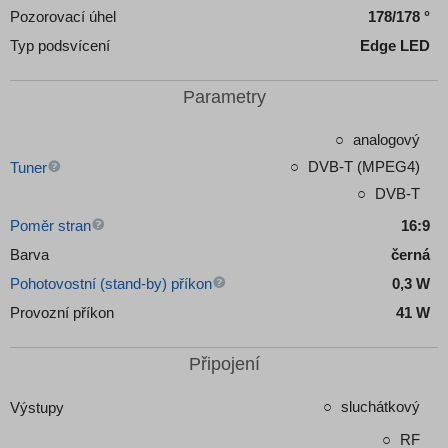
Pozorovací úhel
178/178 °
Typ podsvícení
Edge LED
Parametry
analogový
DVB-T (MPEG4)
Tuner
DVB-T
Poměr stran
16:9
Barva
černá
Pohotovostní (stand-by) příkon
0,3 W
Provozní příkon
41 W
Připojení
sluchátkový
Výstupy
RF