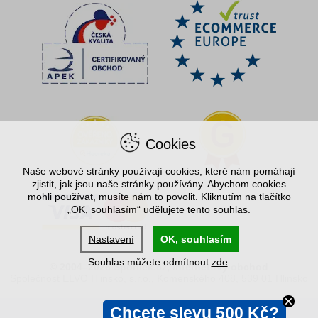
Cookies
Naše webové stránky používají cookies, které nám pomáhají
zjistit, jak jsou naše stránky používány. Abychom cookies
mohli používat, musíte nám to povolit. Kliknutím na tlačítko
„OK, souhlasím“ udělujete tento souhlas.
Nastavení
OK, souhlasím
Souhlas můžete odmítnout
zde
.
© 2004–2026 Spořílek.cz, internetový obchod
Společnost ELVO Hlinsko, s.r.o., Komenského 408, 539 01 Hlinsko
Chcete slevu 500 Kč?