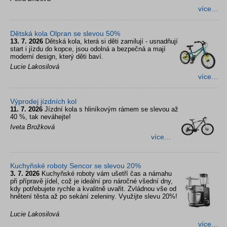
více…
Dětská kola Olpran se slevou 50%
13. 7. 2026
Dětská kola, která si děti zamilují - usnadňují
start i jízdu do kopce, jsou odolná a bezpečná a mají
moderní design, který děti baví.
Lucie Lakosilová
více…
Výprodej jízdních kol
11. 7. 2026
Jízdní kola s hliníkovým rámem se slevou až
40 %, tak neváhejte!
Iveta Brožková
více…
Kuchyňské roboty Sencor se slevou 20%
3. 7. 2026
Kuchyňské roboty vám ušetří čas a námahu
při přípravě jídel, což je ideální pro náročné všední dny,
kdy potřebujete rychle a kvalitně uvařit. Zvládnou vše od
hnětení těsta až po sekání zeleniny. Využijte slevu 20%!
Lucie Lakosilová
více…