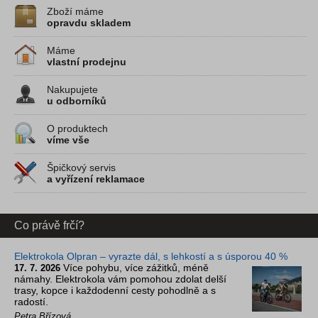
Zboží máme
opravdu skladem
Máme
vlastní prodejnu
Nakupujete
u odborníků
O produktech
víme vše
Špičkový servis
a vyřízení reklamace
Co právě frčí?
Elektrokola Olpran – vyrazte dál, s lehkostí a s úsporou 40 %
Více pohybu, více zážitků, méně
17. 7. 2026
námahy. Elektrokola vám pomohou zdolat delší
trasy, kopce i každodenní cesty pohodlně a s
radostí.
Petra Břízová