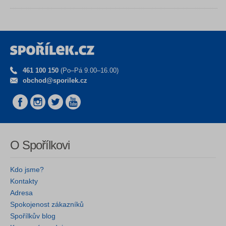
461 100 150
(Po–Pá 9.00–16.00)
obchod@sporilek.cz
O Spořílkovi
Kdo jsme?
Kontakty
Adresa
Spokojenost zákazníků
Spořílkův blog