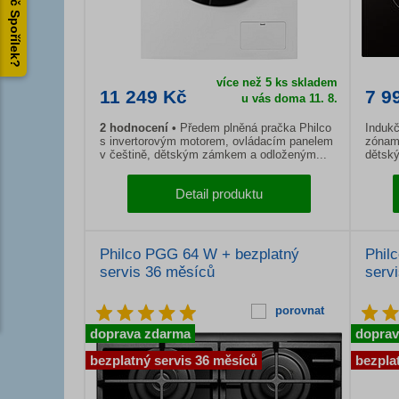
Proč Spořílek?
více než 5 ks skladem
11 249 Kč
7 9
u vás doma 11. 8.
2 hodnocení
Předem plněná pračka Philco
Indukč
s invertorovým motorem, ovládacím panelem
zónam
v češtině, dětským zámkem a odloženým...
dětský
Detail produktu
Philco PGG 64 W + bezplatný
Phil
servis 36 měsíců
serv
porovnat
doprava zdarma
doprav
bezplatný servis 36 měsíců
bezpla