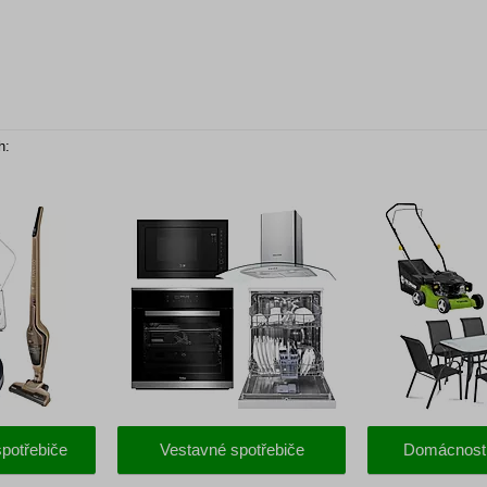
h:
potřebiče
Vestavné spotřebiče
Domácnost 