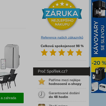
Reference našich zákazníků
Celková spokojenost 98 %
Proč Spořílek.cz?
Patříme mezi nejlépe
hodnocené e-shopy
Garantované dodání
do 48 hodin
a zahrada