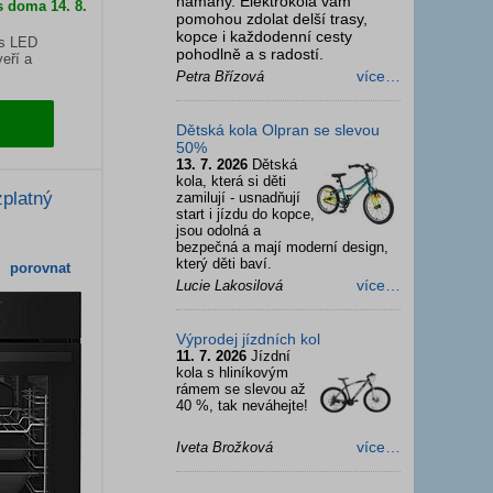
námahy. Elektrokola vám
s doma 14. 8.
pomohou zdolat delší trasy,
kopce i každodenní cesty
 s LED
pohodlně a s radostí.
eří a
více…
Petra Břízová
Dětská kola Olpran se slevou
50%
13. 7. 2026
Dětská
kola, která si děti
platný
zamilují - usnadňují
start i jízdu do kopce,
jsou odolná a
bezpečná a mají moderní design,
který děti baví.
porovnat
více…
Lucie Lakosilová
Výprodej jízdních kol
11. 7. 2026
Jízdní
kola s hliníkovým
rámem se slevou až
40 %, tak neváhejte!
více…
Iveta Brožková