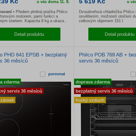
239 Kč
5 619 Kč
u vás doma 11. 8.
u vá
nocení
Předem plněná pračka Philco
Dvoudveřová chladnička Philco
rtorovým motorem, parní funkcí a
osvětlením, možností otočení dv
ným startem. Kapacita 8 kg a ukaza...
celkovým objemem 151 l.
Detail produktu
Detail produktu
co PHD 641 EPSB + bezplatný
Philco POB 769 AB + bez
is 36 měsíců
servis 36 měsíců
porovnat
a zdarma
doprava zdarma
tný servis 36 měsíců
bezplatný servis 36 měsíců
 zámek
horký vzduch