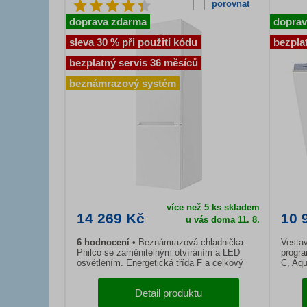
porovnat
doprava zdarma
doprav
sleva 30 % při použití kódu
bezpla
bezplatný servis 36 měsíců
beznámrazový systém
více než 5 ks skladem
14 269 Kč
10 
u vás doma 11. 8.
6 hodnocení
Beznámrazová chladnička
Vesta
Philco se zaměnitelným otvíráním a LED
progra
osvětlením. Energetická třída F a celkový
C, Aqu
ob...
Detail produktu