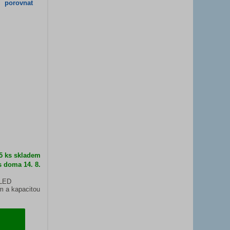
porovnat
 5 ks skladem
s doma 14. 8.
 LED
m a kapacitou