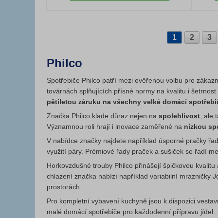
1
2
3
Philco
Spotřebiče Philco patří mezi ověřenou volbu pro zákazní
továrnách splňujících přísné normy na kvalitu i šetrnos
pětiletou záruku na všechny velké domácí spotřebi
Značka Philco klade důraz nejen na
spolehlivost
, ale
Významnou roli hrají i inovace zaměřené na
nízkou spo
V nabídce značky najdete například úsporné pračky řa
využití páry. Prémiové řady praček a sušiček se řadí m
Horkovzdušné trouby Philco přinášejí špičkovou kvalitu
chlazení značka nabízí například variabilní mrazničky 
prostorách.
Pro kompletní vybavení kuchyně jsou k dispozici vesta
malé domácí spotřebiče pro každodenní přípravu jídel.