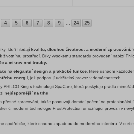
4
5
6
7
8
9
…
24
25
ky, kteří hledaj
í kvalitu, dlouhou životnost a moderní zpracování.
V
t k životnímu prostředí. Díky vysokému standardu provedení nabízí Phil
če a mikrovlnné trouby.
 také na
elegantní design a praktické funkce
, které usnadní každoden
třebu energií
, jež podporují udržitelný provoz v domácnostech.
dy PHILCO King s technologií SpaCare, která poskytuje prádlu mimořád
ezi
nejúspornější na trhu
.
 a přesné zpracování, takže posouvají domácí pečení na profesionální ú
Joker či moderní technologie FrostProtection umožňující provoz i v nev
vné spotřebiče, které snadno zapadnou do moderního interiéru. V sorti