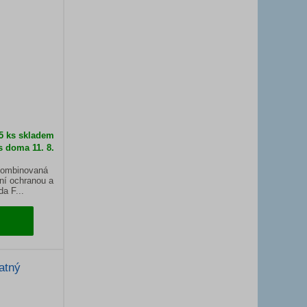
 5 ks skladem
s doma 11. 8.
ombinovaná
lní ochranou a
a F...
atný