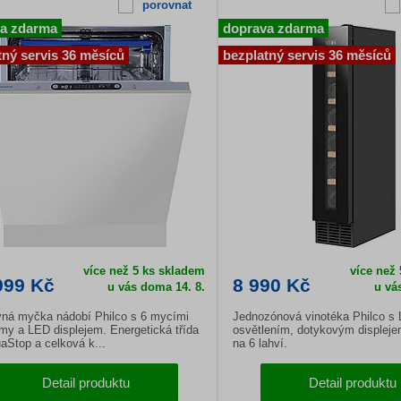
porovnat
a zdarma
doprava zdarma
tný servis 36 měsíců
bezplatný servis 36 měsíců
více než 5 ks skladem
více než
999 Kč
8 990 Kč
u vás doma 14. 8.
u vá
vná myčka nádobí Philco s 6 mycími
Jednozónová vinotéka Philco s
my a LED displejem. Energetická třída
osvětlením, dotykovým displeje
aStop a celková k...
na 6 lahví.
Detail produktu
Detail produktu