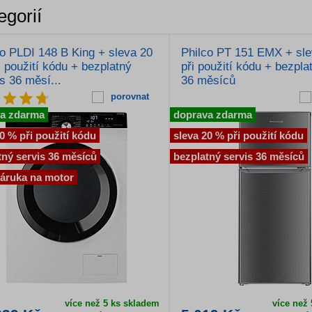
egorií
co PLDI 148 B King + sleva 20
Philco PT 151 EMX + sl
 použití kódu + bezplatný
při použití kódu + bezpla
s 36 měsí...
36 měsíců
porovnat
a zdarma
doprava zdarma
0 % při použití kódu
sleva 20 % při použití kódu
tný servis 36 měsíců
bezplatný servis 36 měsíců
 záruka na motor
více než 5 ks skladem
více než