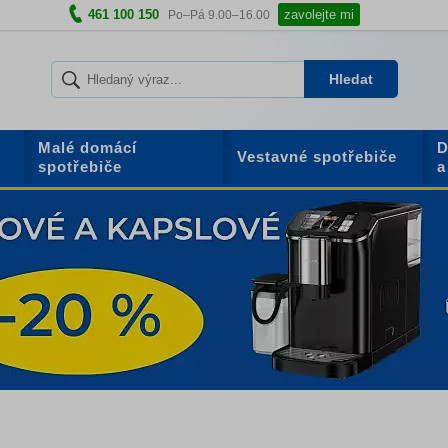
461 100 150
zavolejte mi
Po–Pá 9.00–16.00
Hledat
Malé domácí
D
Vestavné spotřebiče
spotřebiče
a