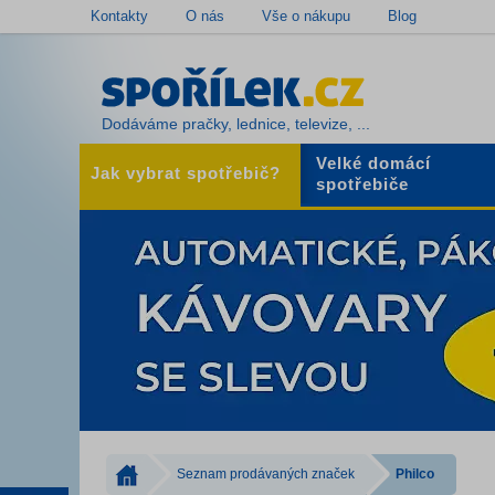
Kontakty
O nás
Vše o nákupu
Blog
Dodáváme pračky, lednice, televize, ...
Velké domácí
Jak vybrat spotřebič?
spotřebiče
Seznam prodávaných značek
Philco