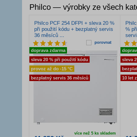
Philco — výrobky ze všech kat
Philco PCF 254 DFPI + sleva 20 %
Phil
při použití kódu + bezplatný servis
% při
36 měsíců ...
servi
porovnat
doprava zdarma
doprav
sleva 20 % při použití kódu
sleva 2
provoz až do -15 °C
bezpla
bezplatný servis 36 měsíců
10 let
více než 5 ks skladem