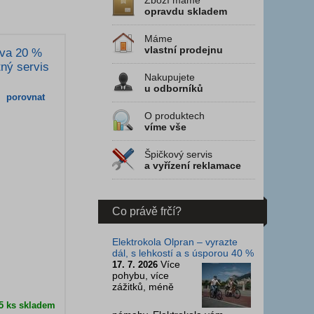
Zboží máme
opravdu skladem
Máme
vlastní prodejnu
eva 20 %
tný servis
Nakupujete
u odborníků
porovnat
O produktech
víme vše
Špičkový servis
a vyřízení reklamace
Co právě frčí?
Elektrokola Olpran – vyrazte
dál, s lehkostí a s úsporou 40 %
Více
17. 7. 2026
pohybu, více
zážitků, méně
 5 ks skladem