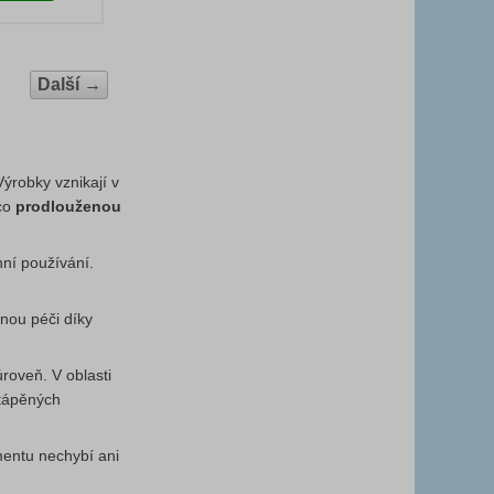
Další
→
ýrobky vznikají v
co
prodlouženou
ní používání.
nou péči díky
roveň. V oblasti
ytápěných
mentu nechybí ani