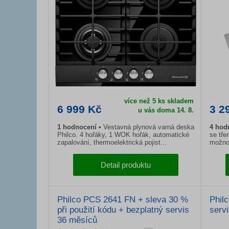
více než 5 ks skladem
6 999 Kč
3 2
u vás doma 14. 8.
1 hodnocení
Vestavná plynová varná deska
4 hod
Philco. 4 hořáky, 1 WOK hořák, automatické
se tře
zapalování, thermoelektrická pojist...
možnos
Detail produktu
Philco PCS 2641 FN + sleva 30 %
Phil
při použití kódu + bezplatný servis
serv
36 měsíců