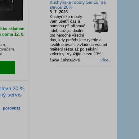
Kuchyňské roboty Sencor se
slevou 20%
3. 7. 2026
Kuchyňské roboty
vám ušetří čas a
námahu při přípravě
 5 ks skladem
jídel, což je ideální
s doma 12. 8.
pro náročné všední
dny, kdy potřebujete rychle a
jem,
kvalitně uvařit. Zvládnou vše od
sovačem.
hnětení těsta až po sekání
a ...
zeleniny. Využijte slevu 20%!
více…
Lucie Lakosilová
sleva 30 %
tný servis
porovnat