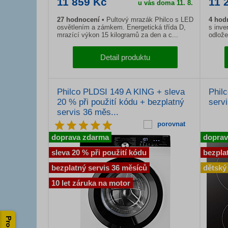
11 859 Kč
11 
u vás doma 11. 8.
27 hodnocení
Pultový mrazák Philco s LED
4 hod
osvětlením a zámkem. Energetická třída D,
s inve
mrazící výkon 15 kilogramů za den a c...
odlože
Detail produktu
Philco PLDSI 149 A KING + sleva
Phil
20 % při použití kódu + bezplatný
serv
servis 36 měs...
porovnat
doprava zdarma
doprav
sleva 20 % při použití kódu
bezpla
bezplatný servis 36 měsíců
dětský
10 let záruka na motor