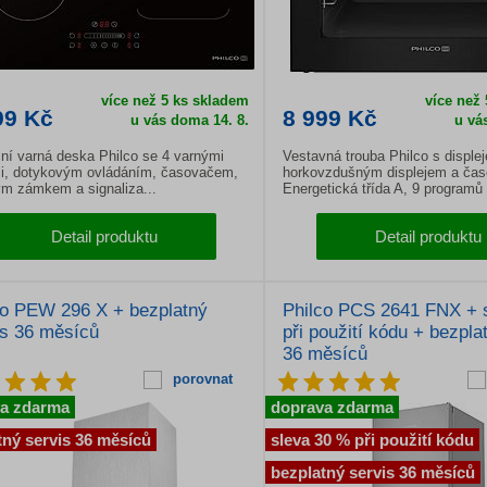
více než 5 ks skladem
více než
99 Kč
8 999 Kč
u vás doma 14. 8.
u vá
ní varná deska Philco se 4 varnými
Vestavná trouba Philco s disple
i, dotykovým ovládáním, časovačem,
horkovzdušným displejem a ča
m zámkem a signaliza...
Energetická třída A, 9 programů 
Detail produktu
Detail produktu
co PEW 296 X + bezplatný
Philco PCS 2641 FNX + 
is 36 měsíců
při použití kódu + bezpla
36 měsíců
porovnat
a zdarma
doprava zdarma
tný servis 36 měsíců
sleva 30 % při použití kódu
bezplatný servis 36 měsíců