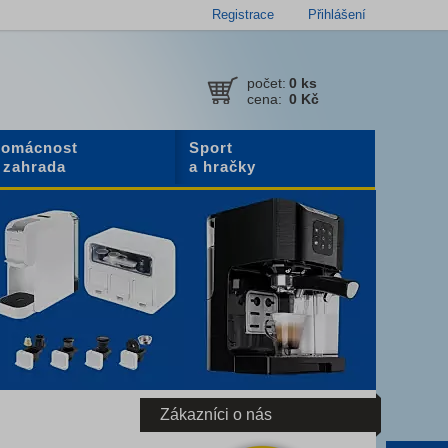
Registrace
Přihlášení
počet:
0
ks
cena:
0 Kč
omácnost
Sport
 zahrada
a hračky
Zákazníci o nás