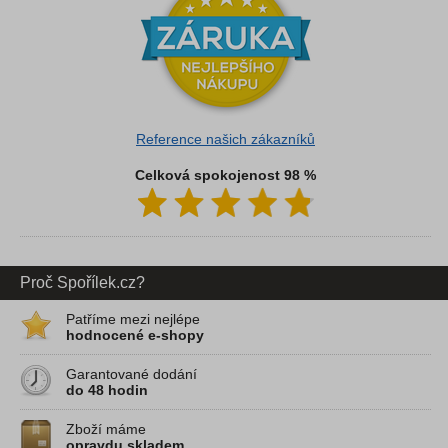
Reference našich zákazníků
Celková spokojenost 98 %
Proč Spořílek.cz?
Patříme mezi nejlépe
hodnocené e-shopy
Garantované dodání
do 48 hodin
Zboží máme
opravdu skladem