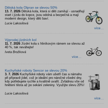
Dětská kola Olpran se slevou 50%
13. 7. 2026
Dětská kola, která si děti zamilují - usnadňují
start i jízdu do kopce, jsou odolná a bezpečná a mají
moderní design, který děti baví.
Lucie Lakosilová
více…
Výprodej jízdních kol
11. 7. 2026
Jízdní kola s hliníkovým rámem se slevou až
40 %, tak neváhejte!
Iveta Brožková
více…
Kuchyňské roboty Sencor se slevou 20%
3. 7. 2026
Kuchyňské roboty vám ušetří čas a námahu
při přípravě jídel, což je ideální pro náročné všední dny,
kdy potřebujete rychle a kvalitně uvařit. Zvládnou vše od
hnětení těsta až po sekání zeleniny. Využijte slevu 20%!
Lucie Lakosilová
více…