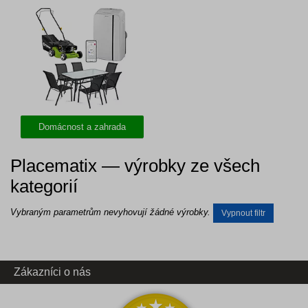
Domácnost a zahrada
Placematix — výrobky ze všech
kategorií
Vybraným parametrům nevyhovují žádné výrobky.
Vypnout filtr
Zákazníci o nás