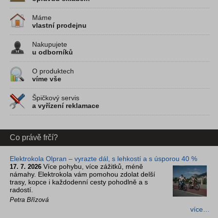
Máme
vlastní prodejnu
Nakupujete
u odborníků
O produktech
víme vše
Špičkový servis
a vyřízení reklamace
Co právě frčí?
Elektrokola Olpran – vyrazte dál, s lehkostí a s úsporou 40 %
Více pohybu, více zážitků, méně
17. 7. 2026
námahy. Elektrokola vám pomohou zdolat delší
trasy, kopce i každodenní cesty pohodlně a s
radostí.
Petra Břízová
více…