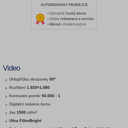
AUTORIZOVANÝ PRODEJCE
• Výhradně
český dovoz
• Jistota
reklamace a servisu
•
Návod
v českém jazyce
Video
Úhlopříčka obrazovky
50"
Rozlišení
1.920×1.080
Kontrastní poměr
50.000 : 1
Digitální redukce šumu
Jas
1500
cd/m²
Ultra FilterBright