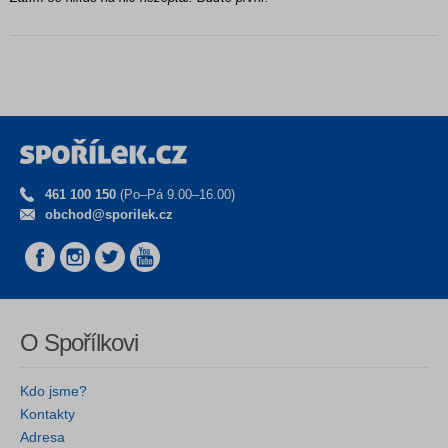
461 100 150
(Po–Pá 9.00–16.00)
obchod@sporilek.cz
O Spořílkovi
Kdo jsme?
Kontakty
Adresa