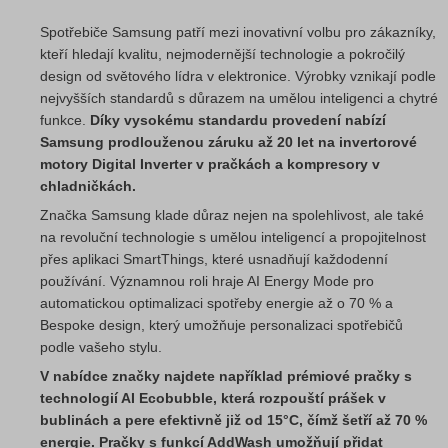
Spotřebiče Samsung patří mezi inovativní volbu pro zákazníky,
kteří hledají kvalitu, nejmodernější technologie a pokročilý
design od světového lídra v elektronice. Výrobky vznikají podle
nejvyšších standardů s důrazem na umělou inteligenci a chytré
funkce.
Díky vysokému standardu provedení nabízí
Samsung prodlouženou záruku až 20 let na invertorové
motory Digital Inverter v pračkách a kompresory v
chladničkách.
Značka Samsung klade důraz nejen na spolehlivost, ale také
na revoluční technologie s umělou inteligencí a propojitelnost
přes aplikaci SmartThings, které usnadňují každodenní
používání. Významnou roli hraje AI Energy Mode pro
automatickou optimalizaci spotřeby energie až o 70 % a
Bespoke design, který umožňuje personalizaci spotřebičů
podle vašeho stylu.
V nabídce značky najdete například prémiové pračky s
technologií AI Ecobubble, která rozpouští prášek v
bublinách a pere efektivně již od 15°C, čímž šetří až 70 %
energie. Pračky s funkcí AddWash umožňují přidat