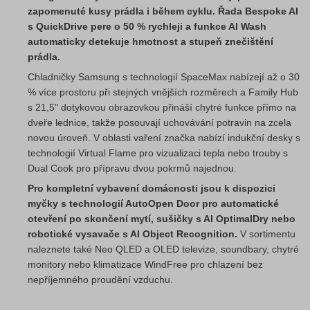
zapomenuté kusy prádla i během cyklu. Řada Bespoke AI
s QuickDrive pere o 50 % rychleji a funkce AI Wash
automaticky detekuje hmotnost a stupeň znečištění
prádla.
Chladničky Samsung s technologií SpaceMax nabízejí až o 30
% více prostoru při stejných vnějších rozměrech a Family Hub
s 21,5" dotykovou obrazovkou přináší chytré funkce přímo na
dveře lednice, takže posouvají uchovávání potravin na zcela
novou úroveň. V oblasti vaření značka nabízí indukční desky s
technologií Virtual Flame pro vizualizaci tepla nebo trouby s
Dual Cook pro přípravu dvou pokrmů najednou.
Pro kompletní vybavení domácnosti jsou k dispozici
myčky s technologií AutoOpen Door pro automatické
otevření po skončení mytí, sušičky s AI OptimalDry nebo
robotické vysavače s AI Object Recognition.
V sortimentu
naleznete také Neo QLED a OLED televize, soundbary, chytré
monitory nebo klimatizace WindFree pro chlazení bez
nepříjemného proudění vzduchu.