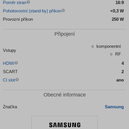
Poměr stran
16:9
Pohotovostní (stand-by) příkon
<0,3 W
Provozní příkon
250 W
Připojení
komponentní
Vstupy
RF
HDMI
4
SCART
2
CI slot
ano
Obecné informace
Značka
Samsung