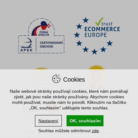
Cookies
Naše webové stránky používají cookies, které nám pomáhají
zjistit, jak jsou naše stránky používány. Abychom cookies
mohli používat, musíte nám to povolit. Kliknutím na tlačítko
„OK, souhlasím“ udělujete tento souhlas.
Nastavení
OK, souhlasím
Souhlas můžete odmítnout
zde
.
© 2004–2026 Spořílek.cz, internetový obchod
Společnost ELVO Hlinsko, s.r.o., Komenského 408, 539 01 Hlinsko