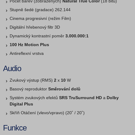
Počet barev (zobrazených)
Natural True Color
(18 bitů)
Stupně šedé (gradace) 262.144
Cinema progresivní (režim Film)
Digitální hřebenový filtr 3D
Dynamický kontrastní poměr
3.000.000:1
100 Hz Motion Plus
Antireflexní vrstva
Audio
Zvukový výstup (RMS)
2
x
10
W
Basový reproduktor
Směrování dolů
Systém zvukových efektů
SRS TruSurround HD
a
Dolby
Digital Plus
Skříň Otáčení (vlevo/vpravo) (20˚ / 20˚)
Funkce