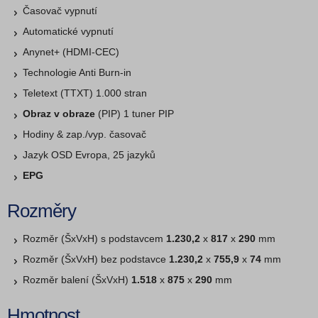
Časovač vypnutí
Automatické vypnutí
Anynet+ (HDMI-CEC)
Technologie Anti Burn-in
Teletext (TTXT) 1.000 stran
Obraz v obraze
(PIP) 1 tuner PIP
Hodiny & zap./vyp. časovač
Jazyk OSD Evropa, 25 jazyků
EPG
Rozměry
Rozměr (ŠxVxH) s podstavcem
1.230,2
x
817
x
290
mm
Rozměr (ŠxVxH) bez podstavce
1.230,2
x
755,9
x
74
mm
Rozměr balení (ŠxVxH)
1.518
x
875
x
290
mm
Hmotnost