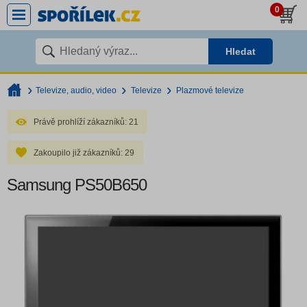
0
Hledat
Televize, audio, video
Televize
Plazmové televize
Právě prohlíží zákazníků:
21
Zakoupilo již zákazníků:
29
Samsung PS50B650