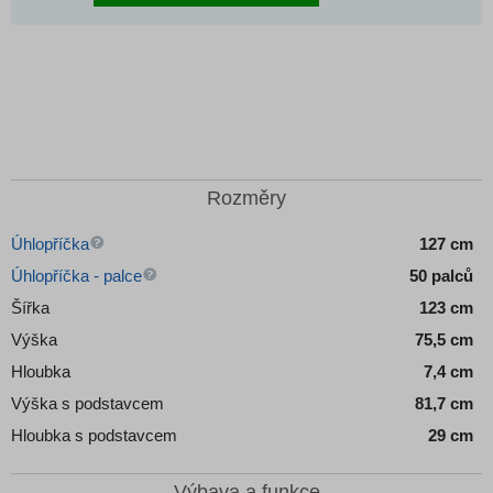
Rozměry
Úhlopříčka
127 cm
Úhlopříčka - palce
50 palců
Šířka
123 cm
Výška
75,5 cm
Hloubka
7,4 cm
Výška s podstavcem
81,7 cm
Hloubka s podstavcem
29 cm
Výbava a funkce