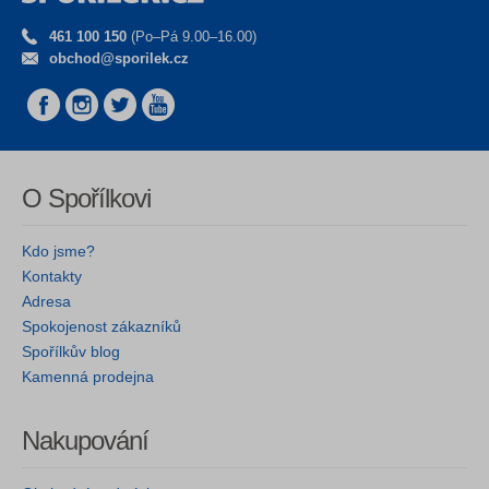
461 100 150
(Po–Pá 9.00–16.00)
obchod@sporilek.cz
O Spořílkovi
Kdo jsme?
Kontakty
Adresa
Spokojenost zákazníků
Spořílkův blog
Kamenná prodejna
Nakupování