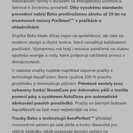
mezinárodní normy s důrazem na energetickou účinnost a
šetrnost k životnímu prostředí.
Díky vysokému standardu
provedení nabízí Beko prodlouženou záruku až 10 let na
invertorové motory ProSmart™ v pračkách a
chladničkách
.
Značka Beko klade důraz nejen na spolehlivost, ale také na
moderní design a chytré funkce, které usnadňují každodenní
používání. Významnou roli hrají i inovace zaměřené na nízkou
spotřebu energie a vody, které podporují udržitelný provoz v
domácnostech.
V nabídce značky najdete například úsporné pračky s
technologií AquaFusion, která využívá 100 % pracího
prostředku a minimalizuje plýtvání.
Prémiové modely jsou
vybaveny funkcí SteamCure pro dokonalou péči o textilie
pomocí páry a systémem AutoDose pro automatické
dávkování pracích prostředků.
Pračky se šetrným bubnem
AquaWave® se řadí mezi nejšetrnější na trhu.
Trouby Beko s technologií AeroPerfect™
přinášejí
rovnoměrné pečení po celé ploše a funkci SteamAid pro
vláčné výsledky, takže posouvají domácí pečení na