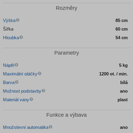
Rozměry
Výška
85 cm
Šířka
60 cm
Hloubka
54 cm
Parametry
Náplň
5 kg
Maximální otáčky
1200 ot. / min.
Barva
bílá
Možnost podstavby
ano
Materiál vany
plast
Funkce a výbava
Množstevní automatika
ano