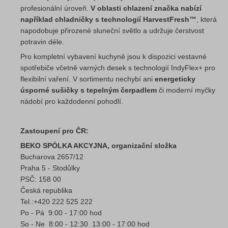
profesionální úroveň.
V oblasti chlazení značka nabízí
například chladničky s technologií HarvestFresh™
, která
napodobuje přirozené sluneční světlo a udržuje čerstvost
potravin déle.
Pro kompletní vybavení kuchyně jsou k dispozici vestavné
spotřebiče včetně varných desek s technologií IndyFlex+ pro
flexibilní vaření. V sortimentu nechybí ani
energeticky
úsporné sušičky s tepelným čerpadlem
či moderní myčky
nádobí pro každodenní pohodlí.
Zastoupení pro ČR:
BEKO SPÓLKA AKCYJNA, organizační složka
Bucharova 2657/12
Praha 5 - Stodůlky
PSČ: 158 00
Česká republika
Tel.:+420 222 525 222
Po - Pá 9:00 - 17:00 hod
So - Ne 8:00 - 12:30 13:00 - 17:00 hod