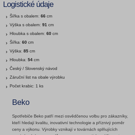
Logistické údaje
Šířka s obalem:
66
cm
Výška s obalem:
91
cm
Hloubka s obalem:
60
cm
Šířka:
60
cm
Výška:
85
cm
Hloubka:
54
cm
Český / Slovenský návod
Záruční list na obale výrobku
Počet krabic: 1 ks
Beko
Spotřebiče Beko patří mezi osvědčenou volbu pro zákazníky,
kteří hledají kvalitu, inovativní technologie a příznivý poměr
ceny a výkonu. Výrobky vznikají v továrnách splňujících