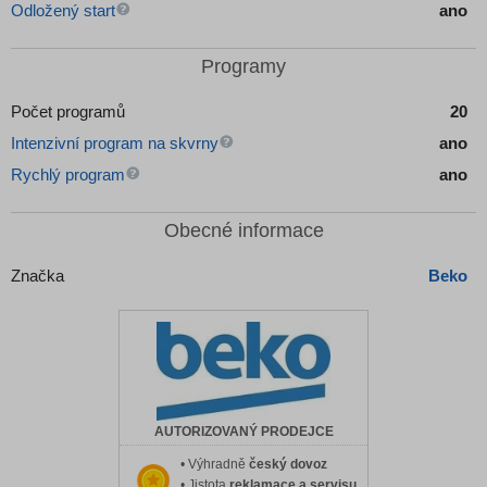
Odložený start
ano
Programy
Počet programů
20
Intenzivní program na skvrny
ano
Rychlý program
ano
Obecné informace
Značka
Beko
AUTORIZOVANÝ PRODEJCE
• Výhradně
český dovoz
• Jistota
reklamace a servisu