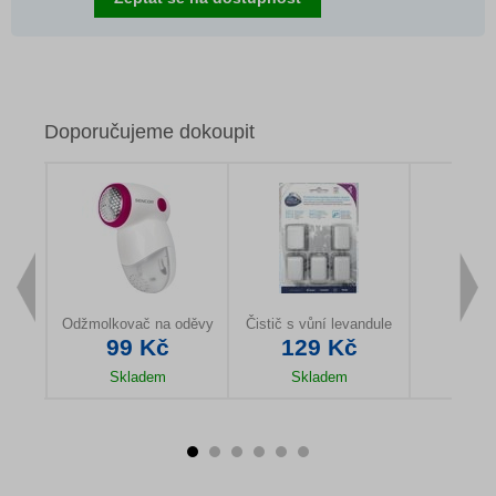
Doporučujeme dokoupit
ička
Odžmolkovač na oděvy
Čistič s vůní levandule
Čistíc
99 Kč
129 Kč
14
Skladem
Skladem
Sk
u
Detail produktu
Detail produktu
Detail