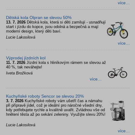
více…
Dětská kola Olpran se slevou 50%
13. 7. 2026
Dětská kola, která si děti zamilují - usnadňují
start i jízdu do kopce, jsou odolná a bezpečná a mají
moderní design, který děti baví.
Lucie Lakosilová
více…
Výprodej jízdních kol
11. 7. 2026
Jízdní kola s hliníkovým rámem se slevou až
40 %, tak neváhejte!
Iveta Brožková
více…
Kuchyňské roboty Sencor se slevou 20%
3. 7. 2026
Kuchyňské roboty vám ušetří čas a námahu
při přípravě jídel, což je ideální pro náročné všední dny,
kdy potřebujete rychle a kvalitně uvařit. Zvládnou vše od
hnětení těsta až po sekání zeleniny. Využijte slevu 20%!
Lucie Lakosilová
více…