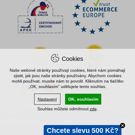
Cookies
Naše webové stránky používají cookies, které nám pomáhají
zjistit, jak jsou naše stránky používány. Abychom cookies
mohli používat, musíte nám to povolit. Kliknutím na tlačítko
„OK, souhlasím“ udělujete tento souhlas.
Nastavení
OK, souhlasím
Souhlas můžete odmítnout
zde
.
© 2004–2026 Spořílek.cz, internetový obchod
Společnost ELVO Hlinsko, s.r.o., Komenského 408, 539 01 Hlinsko
Chcete slevu 500 Kč?