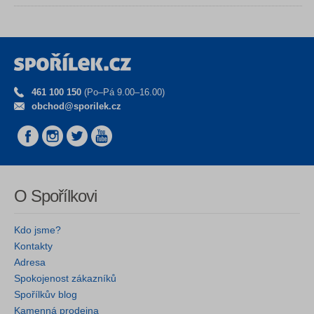
461 100 150
(Po–Pá 9.00–16.00)
obchod@sporilek.cz
O Spořílkovi
Kdo jsme?
Kontakty
Adresa
Spokojenost zákazníků
Spořílkův blog
Kamenná prodejna