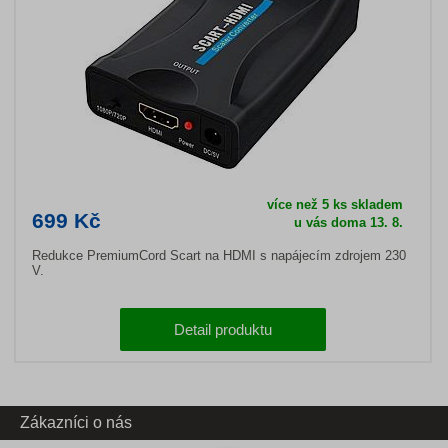
více než 5 ks skladem
699 Kč
u vás doma 13. 8.
Redukce PremiumCord Scart na HDMI s napájecím zdrojem 230
V.
Detail produktu
Zákazníci o nás