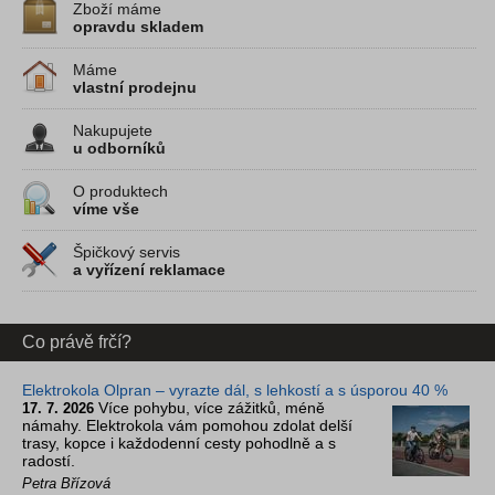
Zboží máme
opravdu skladem
Máme
vlastní prodejnu
Nakupujete
u odborníků
O produktech
víme vše
Špičkový servis
a vyřízení reklamace
Co právě frčí?
Elektrokola Olpran – vyrazte dál, s lehkostí a s úsporou 40 %
Více pohybu, více zážitků, méně
17. 7. 2026
námahy. Elektrokola vám pomohou zdolat delší
trasy, kopce i každodenní cesty pohodlně a s
radostí.
Petra Břízová