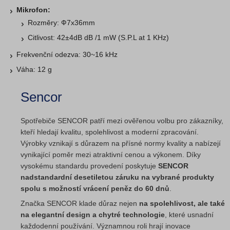
Mikrofon:
Rozměry: Ф7x36mm
Citlivost: 42±4dB dB /1 mW (S.P.L at 1 KHz)
Frekvenční odezva: 30~16 kHz
Váha: 12 g
Sencor
Spotřebiče SENCOR patří mezi ověřenou volbu pro zákazníky,
kteří hledají kvalitu, spolehlivost a moderní zpracování.
Výrobky vznikají s důrazem na přísné normy kvality a nabízejí
vynikající poměr mezi atraktivní cenou a výkonem. Díky
vysokému standardu provedení poskytuje
SENCOR
nadstandardní desetiletou záruku na vybrané produkty
spolu s možností vrácení peněz do 60 dnů
.
Značka SENCOR klade důraz nejen
na spolehlivost, ale také
na elegantní design a chytré technologie
, které usnadní
každodenní používání. Významnou roli hrají inovace