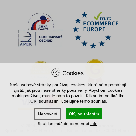
Cookies
Naše webové stránky používají cookies, které nám pomáhají
zjistit, jak jsou naše stránky používány. Abychom cookies
mohli používat, musíte nám to povolit. Kliknutím na tlačítko
„OK, souhlasím“ udělujete tento souhlas.
Nastavení
OK, souhlasím
Souhlas můžete odmítnout
zde
.
© 2004–2026 Spořílek.cz, internetový obchod
Společnost ELVO Hlinsko, s.r.o., Komenského 408, 539 01 Hlinsko