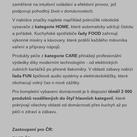
zaměřené na intuitivní ovládání a efektivní provoz, jež
podporují pohodlný život v domácnostech.
V nabídce značky najdete například pokročilé robotické
vysavače z
kategorie HOME
, které automaticky udržují čistotu
a pořádek. Kuchyňské spotřebiče
řady FOOD
zahrnují
výkonné mixéry a kávovary, které potěší každého milovníka
vaření a přípravy nápojů.
Produkty péče z
kategorie CARE
přinášejí profesionální
výsledky díky moderním technologiím - od elektrických
zubních kartáčků po přesné tlakoměry. V oblasti zábavy nabízí
řada FUN
špičkové audio systémy a elektrokoloběžky, které
obohacují volný čas o nové zážitky.
Pro kompletní vybavení domácnosti je k dispozici
téměř 2 000
produktů rozdělených do čtyř hlavních kategorií
, které
pokrývají všechny oblasti od domácnosti přes kuchyň až po
péči o zdraví a zábavu.
Zastoupení pro ČR: