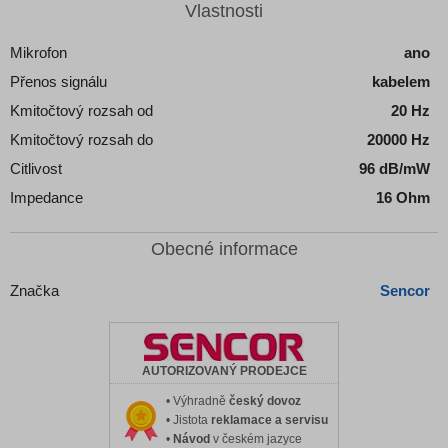
Vlastnosti
Mikrofon
ano
Přenos signálu
kabelem
Kmitočtový rozsah od
20 Hz
Kmitočtový rozsah do
20000 Hz
Citlivost
96 dB/mW
Impedance
16 Ohm
Obecné informace
Značka
Sencor
AUTORIZOVANÝ PRODEJCE
• Výhradně
český dovoz
• Jistota
reklamace a servisu
•
Návod
v českém jazyce