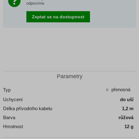
odpovíme.
Zeptat se na dostupnost
Parametry
přenosná
Typ
Uchycení
do uší
Délka přívodního kabelu
1,2 m
Barva
růžová
Hmotnost
12 g