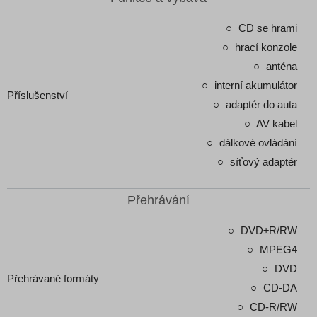
CD se hrami
hrací konzole
anténa
interní akumulátor
Příslušenství
adaptér do auta
AV kabel
dálkové ovládání
síťový adaptér
Přehrávání
DVD±R/RW
MPEG4
DVD
Přehrávané formáty
CD-DA
CD-R/RW