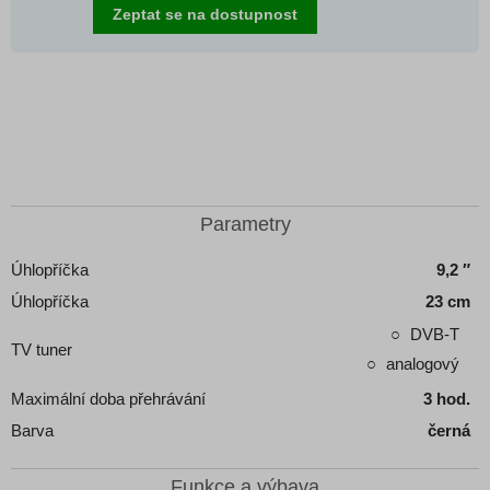
Zeptat se na dostupnost
Parametry
Úhlopříčka
9,2 ″
Úhlopříčka
23 cm
DVB-T
TV tuner
analogový
Maximální doba přehrávání
3 hod.
Barva
černá
Funkce a výbava