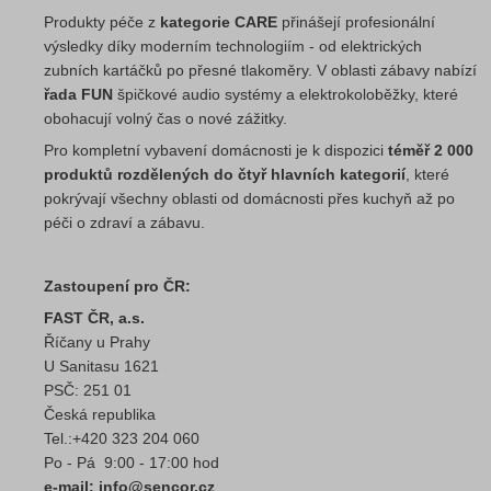
Produkty péče z
kategorie CARE
přinášejí profesionální
výsledky díky moderním technologiím - od elektrických
zubních kartáčků po přesné tlakoměry. V oblasti zábavy nabízí
řada FUN
špičkové audio systémy a elektrokoloběžky, které
obohacují volný čas o nové zážitky.
Pro kompletní vybavení domácnosti je k dispozici
téměř 2 000
produktů rozdělených do čtyř hlavních kategorií
, které
pokrývají všechny oblasti od domácnosti přes kuchyň až po
péči o zdraví a zábavu.
Zastoupení pro ČR:
FAST ČR, a.s.
Říčany u Prahy
U Sanitasu 1621
PSČ: 251 01
Česká republika
Tel.:+420 323 204 060
Po - Pá 9:00 - 17:00 hod
e-mail: info@sencor.cz