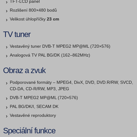
TFT-LCD panel
Rozlišení 800×480 bodů
Velikost úhlopříčky
23 cm
TV tuner
Vestavěný tuner DVB-T MPEG2 MP@ML (720×576)
Analogová TV PAL BG/DK (162–862MHz)
Obraz a zvuk
Podporované formáty – MPEG4, DivX, DVD, DVD.R/RW, SVCD,
CD-DA, CD-R/RW, MP3, JPEG
DVB-T MPEG2 MP@ML (720×576)
PAL BG/DK/I, SECAM DK
Vestavěné reproduktory
Speciální funkce