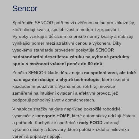
Sencor
Spotřebiče SENCOR patří mezi ověřenou volbu pro zákazníky,
kteří hledají kvalitu, spolehlivost a moderní zpracování.
Výrobky vznikají s důrazem na přísné normy kvality a nabízejí
vynikající poměr mezi atraktivní cenou a výkonem. Díky
vysokému standardu provedení poskytuje
SENCOR
nadstandardní desetiletou záruku na vybrané produkty
spolu s možností vrácení peněz do 60 dnů
.
Značka SENCOR klade důraz nejen
na spolehlivost, ale také
na elegantní design a chytré technologie
, které usnadní
každodenní používání. Významnou roli hrají inovace
zaměřené na intuitivní ovládání a efektivní provoz, jež
podporují pohodlný život v domácnostech.
V nabídce značky najdete například pokročilé robotické
vysavače z
kategorie HOME
, které automaticky udržují čistotu
a pořádek. Kuchyňské spotřebiče
řady FOOD
zahrnují
výkonné mixéry a kávovary, které potěší každého milovníka
vaření a přípravy nápojů.