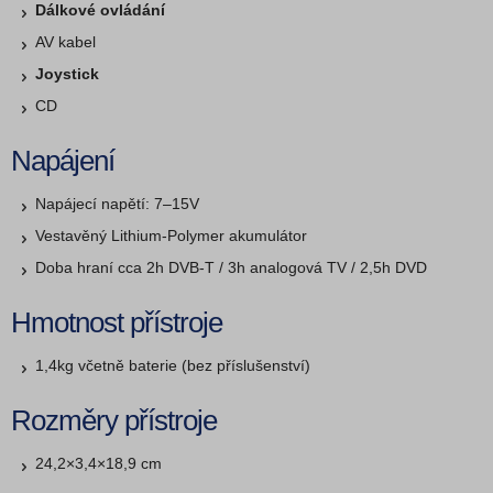
Dálkové ovládání
AV kabel
Joystick
CD
Napájení
Napájecí napětí: 7–15V
Vestavěný Lithium-Polymer akumulátor
Doba hraní cca 2h DVB-T / 3h analogová TV / 2,5h DVD
Hmotnost přístroje
1,4kg včetně baterie (bez příslušenství)
Rozměry přístroje
24,2×3,4×18,9 cm