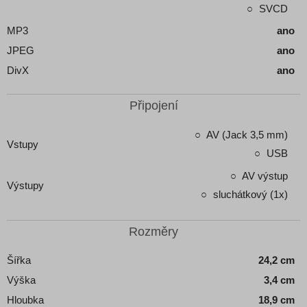
SVCD
MP3
ano
JPEG
ano
DivX
ano
Připojení
AV (Jack 3,5 mm)
Vstupy
USB
AV výstup
Výstupy
sluchátkový (1x)
Rozměry
Šířka
24,2 cm
Výška
3,4 cm
Hloubka
18,9 cm