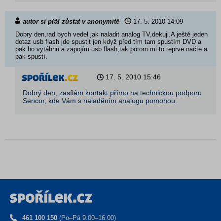
autor si přál zůstat v anonymitě
17. 5. 2010
14:09
Dobry den,rad bych vedel jak naladit analog TV,dekuji.A ještě jeden
dotaz usb flash jde spustit jen když před tím tam spustím DVD a
pak ho vytáhnu a zapojím usb flash,tak potom mi to teprve načte a
pak spustí.
17. 5. 2010
15:46
Dobrý den, zasílám kontakt přímo na technickou podporu
Sencor, kde Vám s naladěním analogu pomohou.
461 100 150
(Po–Pá 9.00–16.00)