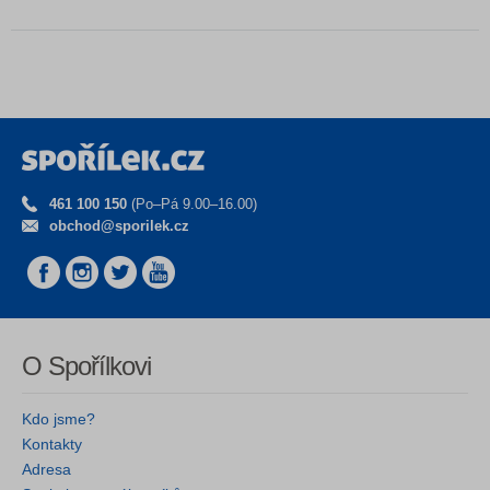
461 100 150
(Po–Pá 9.00–16.00)
obchod@sporilek.cz
O Spořílkovi
Kdo jsme?
Kontakty
Adresa