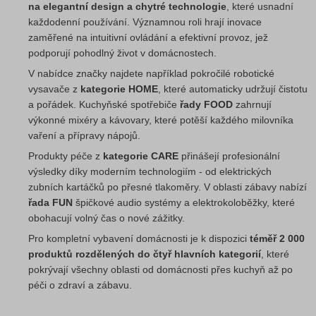
na elegantní design a chytré technologie
, které usnadní
každodenní používání. Významnou roli hrají inovace
zaměřené na intuitivní ovládání a efektivní provoz, jež
podporují pohodlný život v domácnostech.
V nabídce značky najdete například pokročilé robotické
vysavače z
kategorie HOME
, které automaticky udržují čistotu
a pořádek. Kuchyňské spotřebiče
řady FOOD
zahrnují
výkonné mixéry a kávovary, které potěší každého milovníka
vaření a přípravy nápojů.
Produkty péče z
kategorie CARE
přinášejí profesionální
výsledky díky moderním technologiím - od elektrických
zubních kartáčků po přesné tlakoměry. V oblasti zábavy nabízí
řada FUN
špičkové audio systémy a elektrokoloběžky, které
obohacují volný čas o nové zážitky.
Pro kompletní vybavení domácnosti je k dispozici
téměř 2 000
produktů rozdělených do čtyř hlavních kategorií
, které
pokrývají všechny oblasti od domácnosti přes kuchyň až po
péči o zdraví a zábavu.