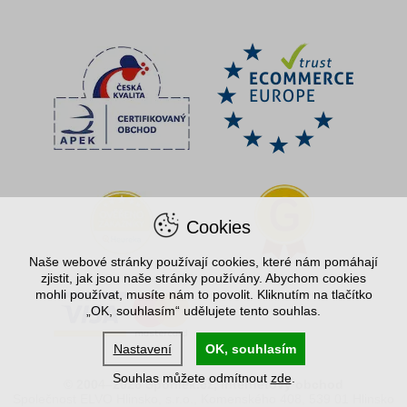
Cookies
Naše webové stránky používají cookies, které nám pomáhají
zjistit, jak jsou naše stránky používány. Abychom cookies
mohli používat, musíte nám to povolit. Kliknutím na tlačítko
„OK, souhlasím“ udělujete tento souhlas.
Nastavení
OK, souhlasím
Souhlas můžete odmítnout
zde
.
© 2004–2026 Spořílek.cz, internetový obchod
Společnost ELVO Hlinsko, s.r.o., Komenského 408, 539 01 Hlinsko