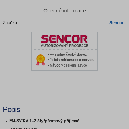
Obecné informace
Značka
Sencor
AUTORIZOVANÝ PRODEJCE
• Výhradně
český dovoz
• Jistota
reklamace a servisu
•
Návod
v českém jazyce
Popis
FM/SV/KV 1–2 čtyřpásmový přijímač