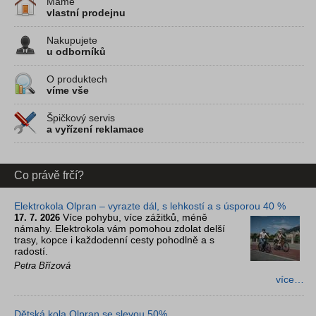
Máme
vlastní prodejnu
Nakupujete
u odborníků
O produktech
víme vše
Špičkový servis
a vyřízení reklamace
Co právě frčí?
Elektrokola Olpran – vyrazte dál, s lehkostí a s úsporou 40 %
Více pohybu, více zážitků, méně
17. 7. 2026
námahy. Elektrokola vám pomohou zdolat delší
trasy, kopce i každodenní cesty pohodlně a s
radostí.
Petra Břízová
více…
Dětská kola Olpran se slevou 50%