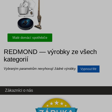
Malé domácí spotřebiče
REDMOND — výrobky ze všech
kategorií
Vybraným parametrům nevyhovují žádné výrobky.
Vypnout filtr
Zákazníci o nás