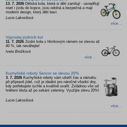
13. 7. 2026
Dětská kola, která si děti zamilují - usnadňují
start i jízdu do kopce, jsou odolná a bezpečná a mají
moderní design, který děti baví.
Lucie Lakosilová
více…
Výprodej jízdních kol
11. 7. 2026
Jízdní kola s hliníkovým rámem se slevou až
40 %, tak neváhejte!
Iveta Brožková
více…
Kuchyňské roboty Sencor se slevou 20%
3. 7. 2026
Kuchyňské roboty vám ušetří čas a námahu
při přípravě jídel, což je ideální pro náročné všední dny,
kdy potřebujete rychle a kvalitně uvařit. Zvládnou vše od
hnětení těsta až po sekání zeleniny. Využijte slevu 20%!
Lucie Lakosilová
více…