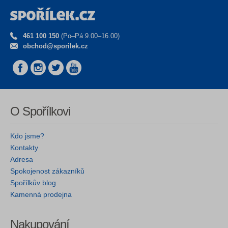
461 100 150
(Po–Pá 9.00–16.00)
obchod@sporilek.cz
O Spořílkovi
Kdo jsme?
Kontakty
Adresa
Spokojenost zákazníků
Spořílkův blog
Kamenná prodejna
Nakupování