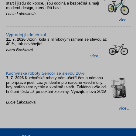
start i jízdu do kopce, jsou odolná a bezpečná a mají
moderní design, který děti baví.
Lucie Lakosilová
více…
Výprodej jízdních kol
11. 7. 2026
Jízdní kola s hliníkovým rámem se slevou až
40 %, tak neváhejte!
Iveta Brožková
více…
Kuchyňské roboty Sencor se slevou 20%
3. 7. 2026
Kuchyňské roboty vám ušetří čas a námahu
při přípravě jídel, což je ideální pro náročné všední dny,
kdy potřebujete rychle a kvalitně uvařit. Zvládnou vše od
hnětení těsta až po sekání zeleniny. Využijte slevu 20%!
Lucie Lakosilová
více…