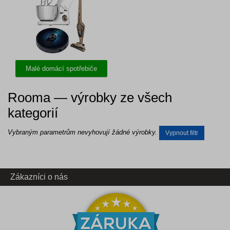
Malé domácí spotřebiče
Rooma — výrobky ze všech
kategorií
Vybraným parametrům nevyhovují žádné výrobky.
Vypnout filtr
Zákazníci o nás