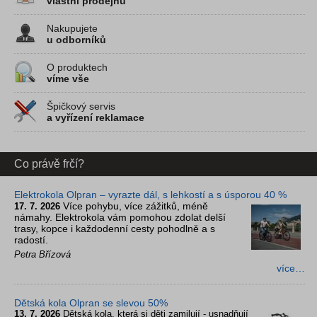
vlastní prodejnu
Nakupujete
u odborníků
O produktech
víme vše
Špičkový servis
a vyřízení reklamace
Co právě frčí?
Elektrokola Olpran – vyrazte dál, s lehkostí a s úsporou 40 %
Více pohybu, více zážitků, méně
17. 7. 2026
námahy. Elektrokola vám pomohou zdolat delší
trasy, kopce i každodenní cesty pohodlně a s
radostí.
Petra Břízová
více…
Dětská kola Olpran se slevou 50%
13. 7. 2026
Dětská kola, která si děti zamilují - usnadňují