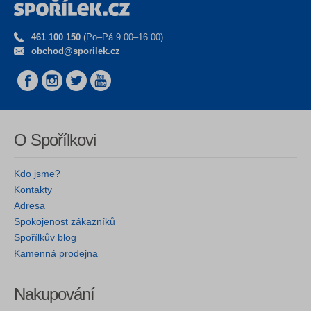
461 100 150
(Po–Pá 9.00–16.00)
obchod@sporilek.cz
O Spořílkovi
Kdo jsme?
Kontakty
Adresa
Spokojenost zákazníků
Spořílkův blog
Kamenná prodejna
Nakupování