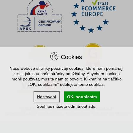
Cookies
Naše webové stránky používají cookies, které nám pomáhají
zjistit, jak jsou naše stránky používány. Abychom cookies
mohli používat, musíte nám to povolit. Kliknutím na tlačítko
„OK, souhlasím“ udělujete tento souhlas.
Nastavení
OK, souhlasím
Souhlas můžete odmítnout
zde
.
© 2004–2026 Spořílek.cz, internetový obchod
Společnost ELVO Hlinsko, s.r.o., Komenského 408, 539 01 Hlinsko