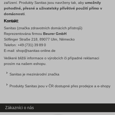
zařízení. Produkty Sanitas jsou navrženy tak, aby
umožnily
pohodlné, přesné a uživatelsky přívětivé použití přímo v
domácnosti
.
Kontakt:
Sanitas (značka zdravotních domácích přístrojů)
Reprezentována firmou
Beurer GmbH
Söflinger Straße 218, 89077 Ulm, Německo
Telefon: +49 (731) 39 89 0
E‑mail: shop@sanitas-online.de
Veškeré bližší informace o výrobcích či případné reklamaci
prosím na našem eshopu.
Sanitas je mezinárodní značka
Produkty Sanitas jsou v ČR dostupné přes prodejce a e‑shopy
Zákazníci o nás