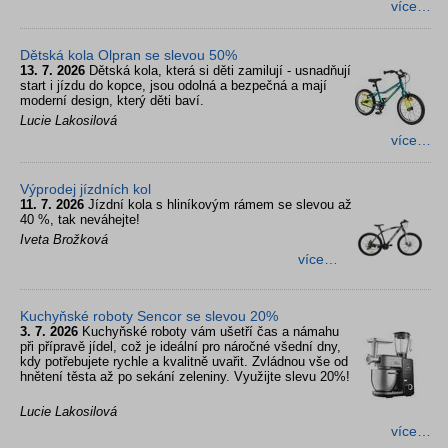
více…
Dětská kola Olpran se slevou 50%
13. 7. 2026
Dětská kola, která si děti zamilují - usnadňují
start i jízdu do kopce, jsou odolná a bezpečná a mají
moderní design, který děti baví.
Lucie Lakosilová
více…
Výprodej jízdních kol
11. 7. 2026
Jízdní kola s hliníkovým rámem se slevou až
40 %, tak neváhejte!
Iveta Brožková
více…
Kuchyňské roboty Sencor se slevou 20%
3. 7. 2026
Kuchyňské roboty vám ušetří čas a námahu
při přípravě jídel, což je ideální pro náročné všední dny,
kdy potřebujete rychle a kvalitně uvařit. Zvládnou vše od
hnětení těsta až po sekání zeleniny. Využijte slevu 20%!
Lucie Lakosilová
více…