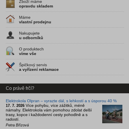
Zboží máme
opravdu skladem
Máme
vlastní prodejnu
Nakupujete
u odborníků
O produktech
víme vše
Špičkový servis
a vyřízení reklamace
Co právě frčí?
Elektrokola Olpran – vyrazte dál, s lehkostí a s úsporou 40 %
Více pohybu, více zážitků, méně
17. 7. 2026
námahy. Elektrokola vám pomohou zdolat delší
trasy, kopce i každodenní cesty pohodlně a s
radostí.
Petra Břízová