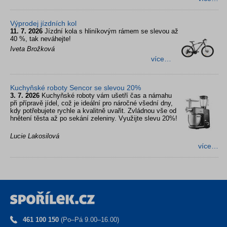
Výprodej jízdních kol
11. 7. 2026
Jízdní kola s hliníkovým rámem se slevou až
40 %, tak neváhejte!
Iveta Brožková
více…
Kuchyňské roboty Sencor se slevou 20%
3. 7. 2026
Kuchyňské roboty vám ušetří čas a námahu
při přípravě jídel, což je ideální pro náročné všední dny,
kdy potřebujete rychle a kvalitně uvařit. Zvládnou vše od
hnětení těsta až po sekání zeleniny. Využijte slevu 20%!
Lucie Lakosilová
více…
461 100 150
(Po–Pá 9.00–16.00)