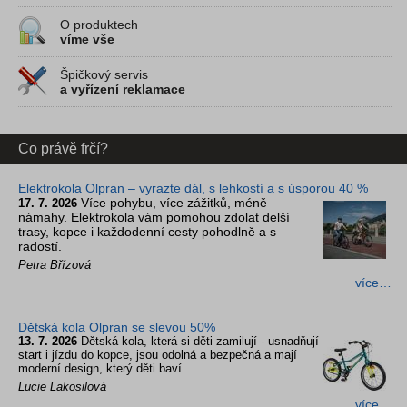
O produktech
víme vše
Špičkový servis
a vyřízení reklamace
Co právě frčí?
Elektrokola Olpran – vyrazte dál, s lehkostí a s úsporou 40 %
Více pohybu, více zážitků, méně
17. 7. 2026
námahy. Elektrokola vám pomohou zdolat delší
trasy, kopce i každodenní cesty pohodlně a s
radostí.
Petra Břízová
více…
Dětská kola Olpran se slevou 50%
13. 7. 2026
Dětská kola, která si děti zamilují - usnadňují
start i jízdu do kopce, jsou odolná a bezpečná a mají
moderní design, který děti baví.
Lucie Lakosilová
více…