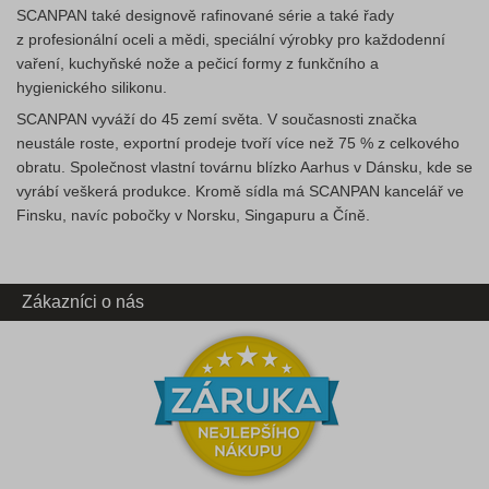
SCANPAN také designově rafinované série a také řady
z profesionální oceli a mědi, speciální výrobky pro každodenní
vaření, kuchyňské nože a pečicí formy z funkčního a
hygienického silikonu.
SCANPAN vyváží do 45 zemí světa. V současnosti značka
neustále roste, exportní prodeje tvoří více než 75 % z celkového
obratu. Společnost vlastní továrnu blízko Aarhus v Dánsku, kde se
vyrábí veškerá produkce. Kromě sídla má SCANPAN kancelář ve
Finsku, navíc pobočky v Norsku, Singapuru a Číně.
Zákazníci o nás