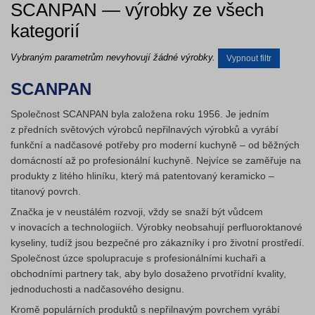
SCANPAN — výrobky ze všech
kategorií
Vybraným parametrům nevyhovují žádné výrobky.
Vypnout filtr
SCANPAN
Společnost SCANPAN byla založena roku 1956. Je jedním
z předních světových výrobců nepřilnavých výrobků a vyrábí
funkční a nadčasové potřeby pro moderní kuchyně – od běžných
domácností až po profesionální kuchyně. Nejvíce se zaměřuje na
produkty z litého hliníku, který má patentovaný keramicko –
titanový povrch.
Značka je v neustálém rozvoji, vždy se snaží být vůdcem
v inovacích a technologiích. Výrobky neobsahují perfluoroktanové
kyseliny, tudíž jsou bezpečné pro zákazníky i pro životní prostředí.
Společnost úzce spolupracuje s profesionálními kuchaři a
obchodními partnery tak, aby bylo dosaženo prvotřídní kvality,
jednoduchosti a nadčasového designu.
Kromě populárních produktů s nepřilnavým povrchem vyrábí