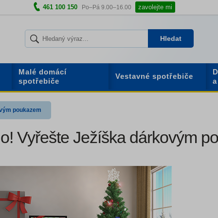
461 100 150
zavolejte mi
Po–Pá 9.00–16.00
Hledat
Malé domácí
D
Vestavné spotřebiče
spotřebiče
a
kovým poukazem
ano! Vyřešte Ježíška dárkovým 