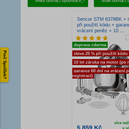
Velké domácí spotřebiče
Malé domácí s
Sencor STM 6378BK + 
při použití kódu + garan
vrácení peněz + 10 ...
doprava zdarma
Proč Spořílek?
sleva 20 % při použití kódu
10 let záruka na motor (po r
garance 60 dní na vrácení 
registraci)
více ne
5 859 Kč
u v