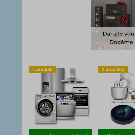
1
produkt
2
produkty