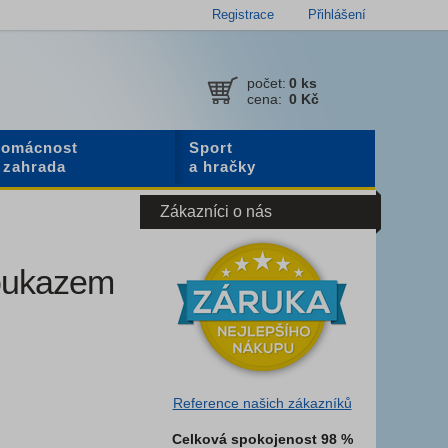
Registrace
Přihlášení
počet:
0
ks
cena:
0 Kč
omácnost
Sport
 zahrada
a hračky
Zákazníci o nás
poukazem
Reference našich zákazníků
Celková spokojenost 98 %