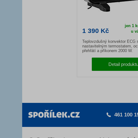
jen 1 k
1 390 Kč
u v
Teplovzdušný konvektor ECG 
nastavitelným termostatem, oc
přehřátí a příkonem 2000 W.
Detail produkt
461 100 1