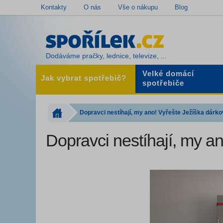
Kontakty
O nás
Vše o nákupu
Blog
Dodáváme pračky, lednice, televize, ...
Velké domácí
Jak vybrat spotřebič?
spotřebiče
Dopravci nestíhají, my ano! Vyřešte Ježíška dár
Dopravci nestíhají, my 