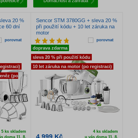
potřebiče
Domácnost a zahrada
sleva 20 %
Sencor STM 3780GG + sleva 20 %
ce 60 dní
při použití kódu + 10 let záruka na
motor
porovnat
porovnat
doprava zdarma
sleva 20 % při použití kódu
egistraci)
10 let záruka na motor (po registraci)
peněz (po
ž 5 ks skladem
4 ks skladem
4 999 Kč
ás doma 11. 8.
u vás doma 11. 8.