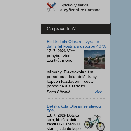
Špičkový servis
a vyřízení reklamace
Co právě frčí?
Elektrokola Olpran – vyrazte
dál, s lehkostí a s úsporou 40 %
Více
17. 7. 2026
pohybu, více
zážitků, méně
námahy. Elektrokola vám
pomohou zdolat delší trasy,
kopce i každodenní cesty
pohodlně a s radostí.
více…
Petra Břízová
Dětská kola Olpran se slevou
50%
13. 7. 2026
Dětská
kola, která si děti
zamilují - usnadňují
start i jízdu do kopce,