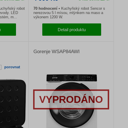
kuchyňský robot
70 hodnocení
Kuchyňský robot Sencor s
řevody. LED
nerezovou 5 l mísou, mlýnkem na maso a
ystém, m...
výkonem 1200 W.
u
Detail produktu
Gorenje WSAP84AWI
porovnat
VYPRODÁNO