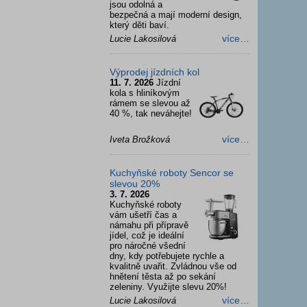
jsou odolná a
bezpečná a mají moderní design,
který děti baví.
více…
Lucie Lakosilová
Výprodej jízdních kol
11. 7. 2026
Jízdní
kola s hliníkovým
rámem se slevou až
40 %, tak neváhejte!
více…
Iveta Brožková
Kuchyňské roboty Sencor se
slevou 20%
3. 7. 2026
Kuchyňské roboty
vám ušetří čas a
námahu při přípravě
jídel, což je ideální
pro náročné všední
dny, kdy potřebujete rychle a
kvalitně uvařit. Zvládnou vše od
hnětení těsta až po sekání
zeleniny. Využijte slevu 20%!
více…
Lucie Lakosilová