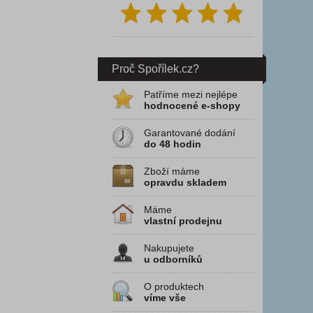
Proč Spořílek.cz?
Patříme mezi nejlépe
hodnocené e-shopy
Garantované dodání
do 48 hodin
Zboží máme
opravdu skladem
Máme
vlastní prodejnu
Nakupujete
u odborníků
O produktech
víme vše