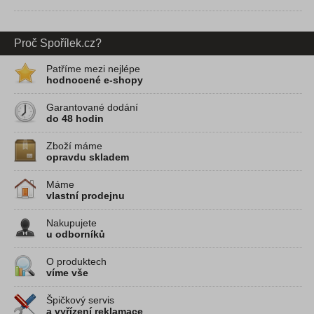
Proč Spořílek.cz?
Patříme mezi nejlépe
hodnocené e-shopy
Garantované dodání
do 48 hodin
Zboží máme
opravdu skladem
Máme
vlastní prodejnu
Nakupujete
u odborníků
O produktech
víme vše
Špičkový servis
a vyřízení reklamace