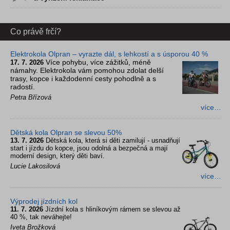
Co právě frčí?
Elektrokola Olpran – vyrazte dál, s lehkostí a s úsporou 40 %
Více pohybu, více zážitků, méně
17. 7. 2026
námahy. Elektrokola vám pomohou zdolat delší
trasy, kopce i každodenní cesty pohodlně a s
radostí.
Petra Břízová
více…
Dětská kola Olpran se slevou 50%
13. 7. 2026
Dětská kola, která si děti zamilují - usnadňují
start i jízdu do kopce, jsou odolná a bezpečná a mají
moderní design, který děti baví.
Lucie Lakosilová
více…
Výprodej jízdních kol
11. 7. 2026
Jízdní kola s hliníkovým rámem se slevou až
40 %, tak neváhejte!
Iveta Brožková