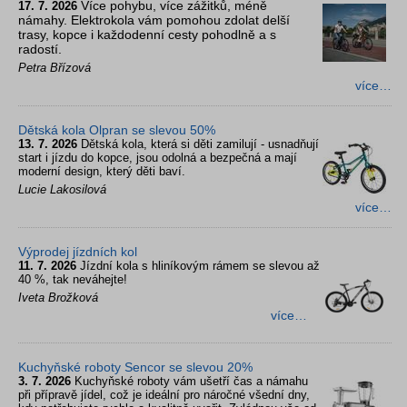
Více pohybu, více zážitků, méně
17. 7. 2026
námahy. Elektrokola vám pomohou zdolat delší
trasy, kopce i každodenní cesty pohodlně a s
radostí.
Petra Břízová
více…
Dětská kola Olpran se slevou 50%
13. 7. 2026
Dětská kola, která si děti zamilují - usnadňují
start i jízdu do kopce, jsou odolná a bezpečná a mají
moderní design, který děti baví.
Lucie Lakosilová
více…
Výprodej jízdních kol
11. 7. 2026
Jízdní kola s hliníkovým rámem se slevou až
40 %, tak neváhejte!
Iveta Brožková
více…
Kuchyňské roboty Sencor se slevou 20%
3. 7. 2026
Kuchyňské roboty vám ušetří čas a námahu
při přípravě jídel, což je ideální pro náročné všední dny,