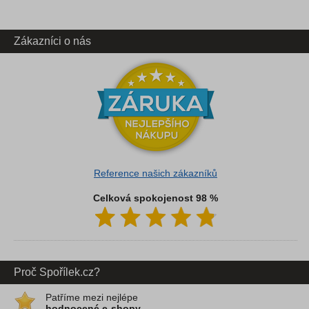
Zákazníci o nás
Reference našich zákazníků
Celková spokojenost 98 %
Proč Spořílek.cz?
Patříme mezi nejlépe
hodnocené e-shopy