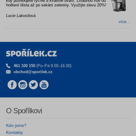
kdy potřebujete rychle a kvalitně uvařit. Zvládnou vše od
hnětení těsta až po sekání zeleniny. Využijte slevu 20%!
Lucie Lakosilová
více…
461 100 150
(Po–Pá 9.00–16.00)
obchod@sporilek.cz
O Spořílkovi
Kdo jsme?
Kontakty