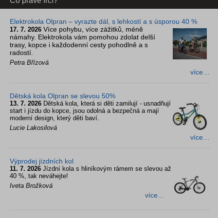
Co právě frčí?
Elektrokola Olpran – vyrazte dál, s lehkostí a s úsporou 40 %
Více pohybu, více zážitků, méně
17. 7. 2026
námahy. Elektrokola vám pomohou zdolat delší
trasy, kopce i každodenní cesty pohodlně a s
radostí.
Petra Břízová
více…
Dětská kola Olpran se slevou 50%
13. 7. 2026
Dětská kola, která si děti zamilují - usnadňují
start i jízdu do kopce, jsou odolná a bezpečná a mají
moderní design, který děti baví.
Lucie Lakosilová
více…
Výprodej jízdních kol
11. 7. 2026
Jízdní kola s hliníkovým rámem se slevou až
40 %, tak neváhejte!
Iveta Brožková
více…