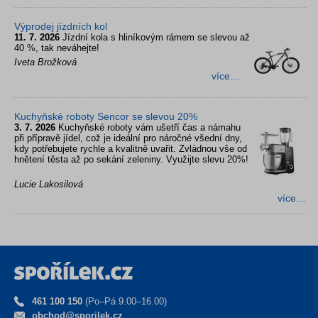
Výprodej jízdních kol
11. 7. 2026
Jízdní kola s hliníkovým rámem se slevou až
40 %, tak neváhejte!
Iveta Brožková
více…
Kuchyňské roboty Sencor se slevou 20%
3. 7. 2026
Kuchyňské roboty vám ušetří čas a námahu
při přípravě jídel, což je ideální pro náročné všední dny,
kdy potřebujete rychle a kvalitně uvařit. Zvládnou vše od
hnětení těsta až po sekání zeleniny. Využijte slevu 20%!
Lucie Lakosilová
více…
461 100 150
(Po–Pá 9.00–16.00)
obchod@sporilek.cz