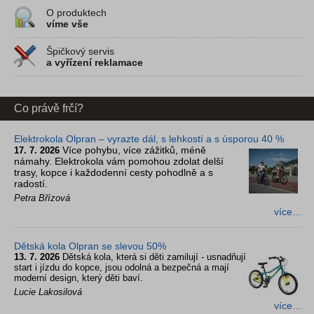
O produktech
víme vše
Špičkový servis
a vyřízení reklamace
Co právě frčí?
Elektrokola Olpran – vyrazte dál, s lehkostí a s úsporou 40 %
Více pohybu, více zážitků, méně
17. 7. 2026
námahy. Elektrokola vám pomohou zdolat delší
trasy, kopce i každodenní cesty pohodlně a s
radostí.
Petra Břízová
více…
Dětská kola Olpran se slevou 50%
13. 7. 2026
Dětská kola, která si děti zamilují - usnadňují
start i jízdu do kopce, jsou odolná a bezpečná a mají
moderní design, který děti baví.
Lucie Lakosilová
více…