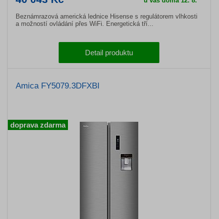
u vás doma 12. 8.
Beznámrazová americká lednice Hisense s regulátorem vlhkosti
a možností ovládání přes WiFi. Energetická tří...
Detail produktu
Amica FY5079.3DFXBI
doprava zdarma