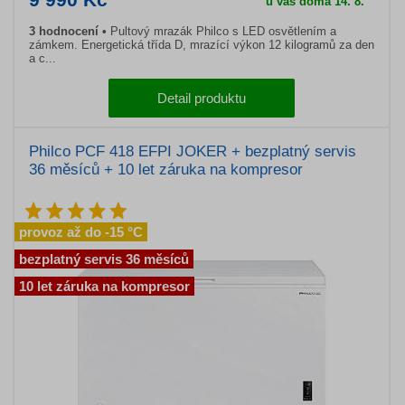
u vás doma 14. 8.
3 hodnocení
Pultový mrazák Philco s LED osvětlením a
zámkem. Energetická třída D, mrazící výkon 12 kilogramů za den
a c...
Detail produktu
Philco PCF 418 EFPI JOKER + bezplatný servis
36 měsíců + 10 let záruka na kompresor
provoz až do -15 °C
bezplatný servis 36 měsíců
10 let záruka na kompresor