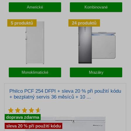
Americké
Kombinované
5
produktů
24
produktů
Monoklimatické
Mrazáky
Philco PCF 254 DFPI + sleva 20 % při použití kódu
+ bezplatný servis 36 měsíců + 10 ...
doprava zdarma
sleva 20 % při použití kódu