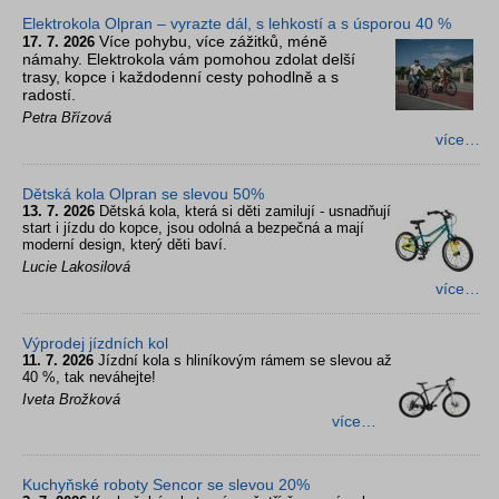
Elektrokola Olpran – vyrazte dál, s lehkostí a s úsporou 40 %
Více pohybu, více zážitků, méně
17. 7. 2026
námahy. Elektrokola vám pomohou zdolat delší
trasy, kopce i každodenní cesty pohodlně a s
radostí.
Petra Břízová
více…
Dětská kola Olpran se slevou 50%
13. 7. 2026
Dětská kola, která si děti zamilují - usnadňují
start i jízdu do kopce, jsou odolná a bezpečná a mají
moderní design, který děti baví.
Lucie Lakosilová
více…
Výprodej jízdních kol
11. 7. 2026
Jízdní kola s hliníkovým rámem se slevou až
40 %, tak neváhejte!
Iveta Brožková
více…
Kuchyňské roboty Sencor se slevou 20%