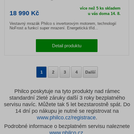
více než 5 ks skladem
18 990 Kč
u vás doma 14. 8.
Vestavný mrazák Philco s invertorovým motorem, technologií
NoFrost a funkcí super mrazení. Energetická tříd...
Detail produktu
1
2
3
4
Další
Philco poskytuje na tyto produkty nad rámec
standardní 2leté záruky další 3 roky bezplatného
servisu navíc. Můžete tak 5 let bezstarostně spát. Do
14 dní po nákupu je nutné se registrovat na
www.philco.cz/registrace
.
Podrobné informace o bezplatném servisu naleznete
www.philco.cz
.