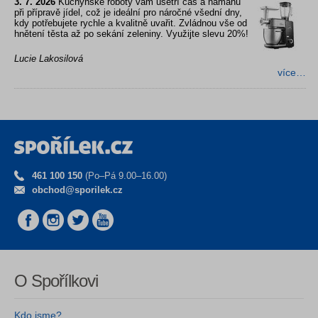
3. 7. 2026
Kuchyňské roboty vám ušetří čas a námahu
při přípravě jídel, což je ideální pro náročné všední dny,
kdy potřebujete rychle a kvalitně uvařit. Zvládnou vše od
hnětení těsta až po sekání zeleniny. Využijte slevu 20%!
Lucie Lakosilová
více…
461 100 150
(Po–Pá 9.00–16.00)
obchod@sporilek.cz
O Spořílkovi
Kdo jsme?