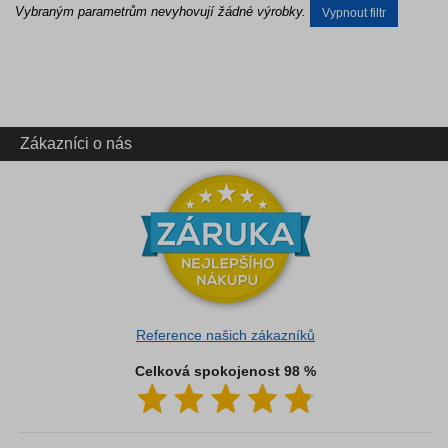
Vybraným parametrům nevyhovují žádné výrobky.
Vypnout filtr
Zákazníci o nás
Reference našich zákazníků
Celková spokojenost 98 %