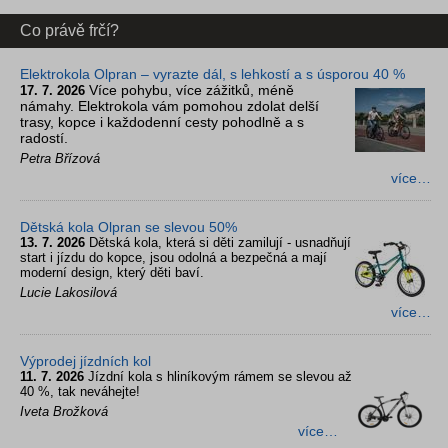
Co právě frčí?
Elektrokola Olpran – vyrazte dál, s lehkostí a s úsporou 40 %
Více pohybu, více zážitků, méně
17. 7. 2026
námahy. Elektrokola vám pomohou zdolat delší
trasy, kopce i každodenní cesty pohodlně a s
radostí.
Petra Břízová
více…
Dětská kola Olpran se slevou 50%
13. 7. 2026
Dětská kola, která si děti zamilují - usnadňují
start i jízdu do kopce, jsou odolná a bezpečná a mají
moderní design, který děti baví.
Lucie Lakosilová
více…
Výprodej jízdních kol
11. 7. 2026
Jízdní kola s hliníkovým rámem se slevou až
40 %, tak neváhejte!
Iveta Brožková
více…