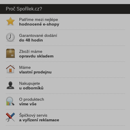
Proč Spořílek.cz?
Patříme mezi nejlépe
hodnocené e-shopy
Garantované dodání
do 48 hodin
Zboží máme
opravdu skladem
Máme
vlastní prodejnu
Nakupujete
u odborníků
O produktech
víme vše
Špičkový servis
a vyřízení reklamace