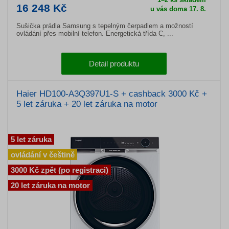
16 248 Kč
u vás doma 17. 8.
Sušička prádla Samsung s tepelným čerpadlem a možností
ovládání přes mobilní telefon. Energetická třída C, ...
Detail produktu
Haier HD100-A3Q397U1-S + cashback 3000 Kč +
5 let záruka + 20 let záruka na motor
5 let záruka
ovládání v češtině
3000 Kč zpět (po registraci)
20 let záruka na motor