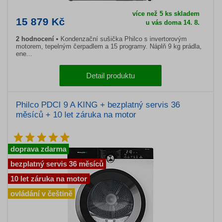
více než 5 ks skladem
15 879 Kč
u vás doma 14. 8.
2 hodnocení
Kondenzační sušička Philco s invertorovým
motorem, tepelným čerpadlem a 15 programy. Náplň 9 kg prádla,
ene...
Detail produktu
Philco PDCI 9 A KING + bezplatný servis 36
měsíců + 10 let záruka na motor
doprava zdarma
bezplatný servis 36 měsíců
10 let záruka na motor
ovládání v češtině