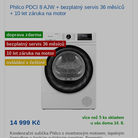
Philco PDCI 8 AJW + bezplatný servis 36 měsíců
+ 10 let záruka na motor
doprava zdarma
bezplatný servis 36 měsíců
10 let záruka na motor
ovládání v češtině
více než 5 ks skladem
14 999 Kč
u vás doma 14. 8.
Kondenzační sušička Philco s invertorovým motorem, tepelným
čerpadlem a českým ovládacím panelem. Energetic...