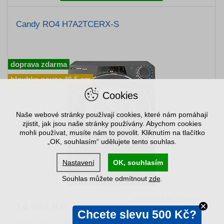
Candy RO4 H7A2TCERX-S
doprava zdarma
hloubka pouze 46,5 cm
Cookies
Naše webové stránky používají cookies, které nám pomáhají
zjistit, jak jsou naše stránky používány. Abychom cookies
mohli používat, musíte nám to povolit. Kliknutím na tlačítko
„OK, souhlasím“ udělujete tento souhlas.
Nastavení
OK, souhlasím
Souhlas můžete odmítnout
zde
.
více než 5 ks skladem
14 990 Kč
u vás doma 18. 8.
Chcete slevu 500 Kč?