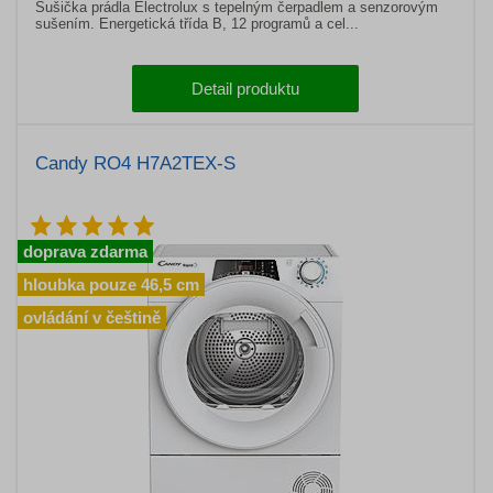
Sušička prádla Electrolux s tepelným čerpadlem a senzorovým
sušením. Energetická třída B, 12 programů a cel...
Detail produktu
Candy RO4 H7A2TEX-S
doprava zdarma
hloubka pouze 46,5 cm
ovládání v češtině