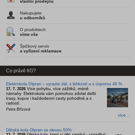
vlastní prodejnu
Nakupujete
u odborníků
O produktech
víme vše
Špičkový servis
a vyřízení reklamace
Co právě frčí?
Elektrokola Olpran – vyrazte dál, s lehkostí a s úsporou 40 %
Více pohybu, více zážitků, méně
17. 7. 2026
námahy. Elektrokola vám pomohou zdolat delší
trasy, kopce i každodenní cesty pohodlně a s
radostí.
Petra Břízová
více…
Dětská kola Olpran se slevou 50%
13. 7. 2026
Dětská kola, která si děti zamilují - usnadňují