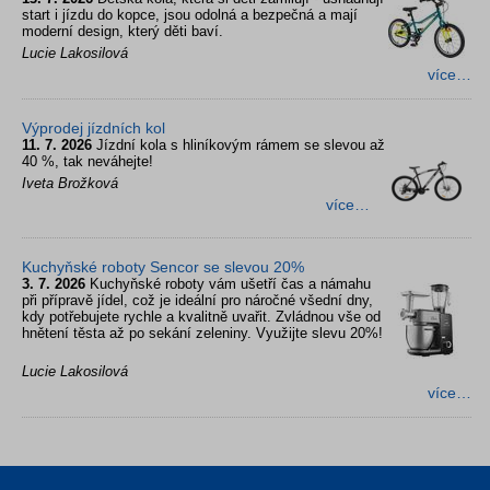
start i jízdu do kopce, jsou odolná a bezpečná a mají
moderní design, který děti baví.
Lucie Lakosilová
více…
Výprodej jízdních kol
11. 7. 2026
Jízdní kola s hliníkovým rámem se slevou až
40 %, tak neváhejte!
Iveta Brožková
více…
Kuchyňské roboty Sencor se slevou 20%
3. 7. 2026
Kuchyňské roboty vám ušetří čas a námahu
při přípravě jídel, což je ideální pro náročné všední dny,
kdy potřebujete rychle a kvalitně uvařit. Zvládnou vše od
hnětení těsta až po sekání zeleniny. Využijte slevu 20%!
Lucie Lakosilová
více…