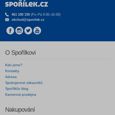
461 100 150
(Po–Pá 9.00–16.00)
obchod@sporilek.cz
O Spořílkovi
Kdo jsme?
Kontakty
Adresa
Spokojenost zákazníků
Spořílkův blog
Kamenná prodejna
Nakupování