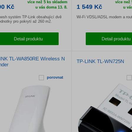
více než 5 ks skladem
více než
90 Kč
1 549 Kč
u vás doma 13. 8.
u vá
esh systém TP-Link obsahující dvě
Wi-Fi VDSL/ADSL modem a rout
ednotky pro pokrytí až 260 m2.
Detail produktu
Detail produktu
INK TL-WA850RE Wireless N
TP-LINK TL-WN725N
nder
porovnat