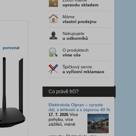
Zboží máme
opravdu skladem
Máme
vlastní prodejnu
Nakupujete
u odborníků
porovnat
O produktech
víme vše
Špičkový servis
a vyřízení reklamace
Co právě frčí?
Elektrokola Olpran – vyrazte
dál, s lehkostí a s úsporou 40 %
Více
17. 7. 2026
pohybu, více
zážitků, méně