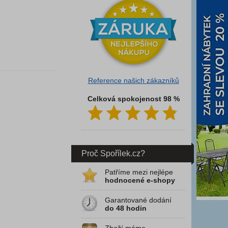
Reference našich zákazníků
Celková spokojenost 98 %
Proč Spořílek.cz?
Patříme mezi nejlépe
hodnocené e-shopy
Garantované dodání
do 48 hodin