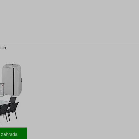
ích:
 zahrada