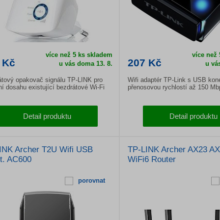
více než 5 ks skladem
více než
 Kč
207 Kč
u vás doma 13. 8.
u vá
tový opakovač signálu TP-LINK pro
Wifi adaptér TP-Link s USB kone
ní dosahu existující bezdrátové Wi-Fi
přenosovou rychlostí až 150 Mbp
Detail produktu
Detail produktu
INK Archer T2U Wifi USB
TP-LINK Archer AX23 A
t. AC600
WiFi6 Router
porovnat