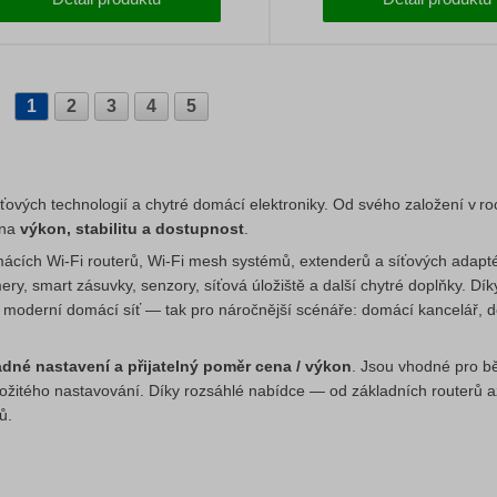
1
2
3
4
5
síťových technologií a chytré domácí elektroniky. Od svého založení v r
 na
výkon, stabilitu a dostupnost
.
mácích Wi‑Fi routerů, Wi‑Fi mesh systémů, extenderů a síťových adapté
y, smart zásuvky, senzory, síťová úložiště a další chytré doplňky. Dí
t a moderní domácí síť — tak pro náročnější scénáře: domácí kancelář, 
adné nastavení a přijatelný poměr cena / výkon
. Jsou vhodné pro b
z složitého nastavování. Díky rozsáhlé nabídce — od základních routerů a
ů.