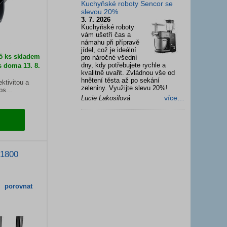
Kuchyňské roboty Sencor se
slevou 20%
3. 7. 2026
Kuchyňské roboty
vám ušetří čas a
námahu při přípravě
jídel, což je ideální
 5 ks skladem
pro náročné všední
dny, kdy potřebujete rychle a
s doma 13. 8.
kvalitně uvařit. Zvládnou vše od
hnětení těsta až po sekání
ktivitou a
zeleniny. Využijte slevu 20%!
s...
více…
Lucie Lakosilová
X1800
porovnat