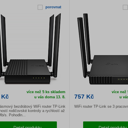
porovnat
více než 5 ks skladem
více než
 Kč
757 Kč
u vás doma 13. 8.
u vá
ásmový bezdrátový WiFi router TP-Link
WiFi router TP-Link se 3 pracov
ostí rodičovské kontroly a rychlostí až
b/s. Pohodln...
Detail produktu
Detail produktu