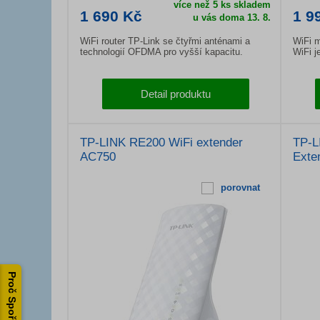
více než 5 ks skladem
1 690 Kč
1 9
u vás doma 13. 8.
WiFi router TP-Link se čtyřmi anténami a
WiFi m
technologií OFDMA pro vyšší kapacitu.
WiFi j
Detail produktu
TP-LINK RE200 WiFi extender
TP-L
AC750
Exte
porovnat
Proč Spořílek?