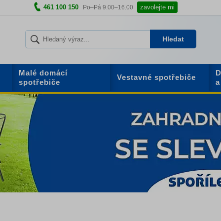
461 100 150
zavolejte mi
Po–Pá 9.00–16.00
Hledat
Malé domácí
D
Vestavné spotřebiče
spotřebiče
a