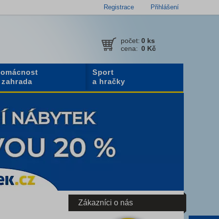
Registrace
Přihlášení
počet:
0
ks
cena:
0 Kč
omácnost
Sport
 zahrada
a hračky
Zákazníci o nás