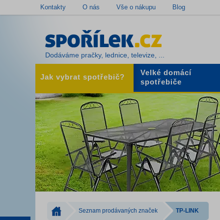
Kontakty
O nás
Vše o nákupu
Blog
Dodáváme pračky, lednice, televize, ...
Velké domácí
Jak vybrat spotřebič?
spotřebiče
Seznam prodávaných značek
TP-LINK