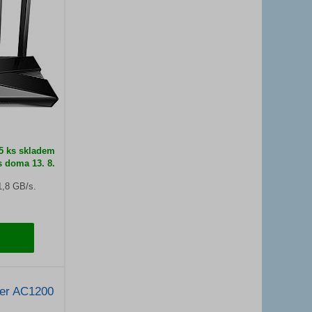
 5 ks skladem
s doma 13. 8.
 1,8 GB/s.
ter AC1200