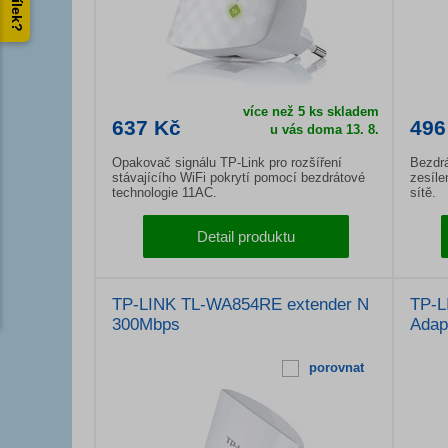
více než 5 ks skladem
637 Kč
496
u vás doma 13. 8.
Opakovač signálu TP-Link pro rozšíření
Bezdrá
stávajícího WiFi pokrytí pomocí bezdrátové
zesíle
technologie 11AC.
sítě.
Detail produktu
TP-LINK TL-WA854RE extender N
TP-L
300Mbps
Adap
porovnat