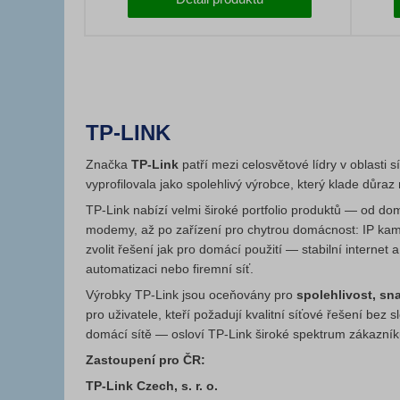
TP-LINK
Značka
TP‑Link
patří mezi celosvětové lídry v oblasti 
vyprofilovala jako spolehlivý výrobce, který klade důraz
TP‑Link nabízí velmi široké portfolio produktů — od do
modemy, až po zařízení pro chytrou domácnost: IP kamer
zvolit řešení jak pro domácí použití — stabilní interne
automatizaci nebo firemní síť.
Výrobky TP‑Link jsou oceňovány pro
spolehlivost, sn
pro uživatele, kteří požadují kvalitní síťové řešení be
domácí sítě — osloví TP‑Link široké spektrum zákazník
Zastoupení pro ČR:
TP-Link Czech, s. r. o.