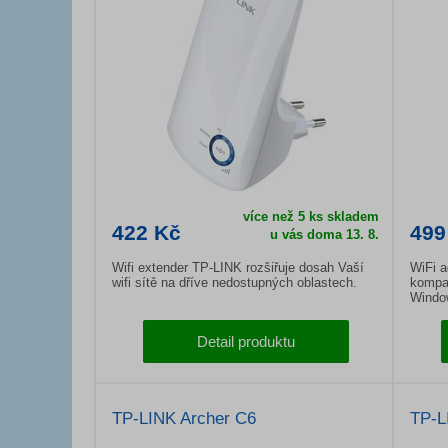
více než 5 ks skladem
422 Kč
499
u vás doma 13. 8.
Wifi extender TP-LINK rozšiřuje dosah Vaší
WiFi 
wifi sítě na dříve nedostupných oblastech.
kompat
Windo
Detail produktu
TP-LINK Archer C6
TP-L