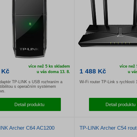
více než 5 ks skladem
více než
 Kč
1 488 Kč
u vás doma 13. 8.
u vá
adaptér TP-LINK s USB rozhraním a
Wi-Fi router TP-Link s rychlosti
ibilitou s operačním systémem
ws.
Detail produktu
Detail produktu
INK Archer C64 AC1200
TP-LINK Archer C54 rou