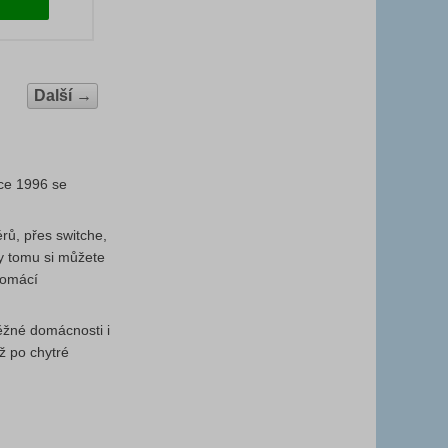
Další
→
oce 1996 se
rů, přes switche,
ky tomu si můžete
domácí
ěžné domácnosti i
ž po chytré