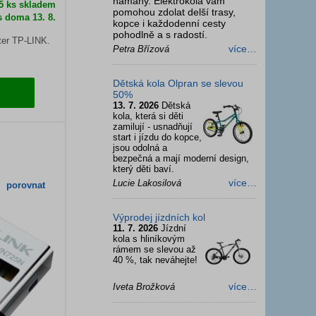
námahy. Elektrokola vám
 5 ks skladem
pomohou zdolat delší trasy,
s doma 13. 8.
kopce i každodenní cesty
pohodlně a s radostí.
er TP-LINK.
více…
Petra Břízová
Dětská kola Olpran se slevou
50%
13. 7. 2026
Dětská
kola, která si děti
zamilují - usnadňují
start i jízdu do kopce,
jsou odolná a
bezpečná a mají moderní design,
který děti baví.
více…
Lucie Lakosilová
porovnat
Výprodej jízdních kol
11. 7. 2026
Jízdní
kola s hliníkovým
rámem se slevou až
40 %, tak neváhejte!
více…
Iveta Brožková