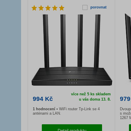
porovnat
více než 5 ks skladem
994 Kč
979
u vás doma 13. 8.
1 hodnocení
WiFi router Tp-Link se 4
Dvoup
anténami a LAN.
s možn
1267 M
Detail produktu