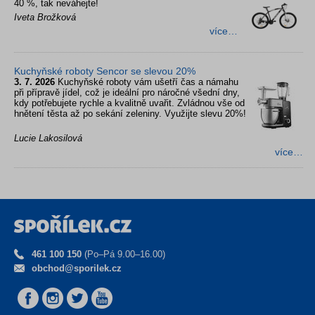
40 %, tak neváhejte!
Iveta Brožková
více…
Kuchyňské roboty Sencor se slevou 20%
3. 7. 2026
Kuchyňské roboty vám ušetří čas a námahu
při přípravě jídel, což je ideální pro náročné všední dny,
kdy potřebujete rychle a kvalitně uvařit. Zvládnou vše od
hnětení těsta až po sekání zeleniny. Využijte slevu 20%!
Lucie Lakosilová
více…
461 100 150
(Po–Pá 9.00–16.00)
obchod@sporilek.cz