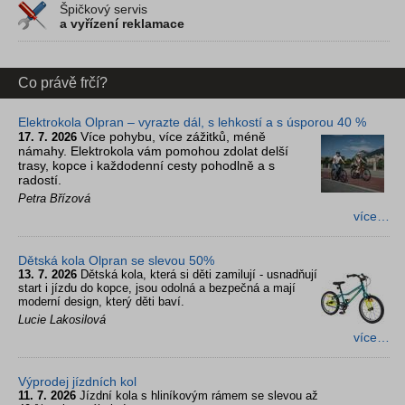
Špičkový servis
a vyřízení reklamace
Co právě frčí?
Elektrokola Olpran – vyrazte dál, s lehkostí a s úsporou 40 %
Více pohybu, více zážitků, méně
17. 7. 2026
námahy. Elektrokola vám pomohou zdolat delší
trasy, kopce i každodenní cesty pohodlně a s
radostí.
Petra Břízová
více…
Dětská kola Olpran se slevou 50%
13. 7. 2026
Dětská kola, která si děti zamilují - usnadňují
start i jízdu do kopce, jsou odolná a bezpečná a mají
moderní design, který děti baví.
Lucie Lakosilová
více…
Výprodej jízdních kol
11. 7. 2026
Jízdní kola s hliníkovým rámem se slevou až