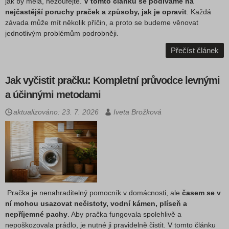
jak by měla, nezoufejte.
V tomto článku se podíváme na
nejčastější poruchy praček a způsoby, jak je opravit
. Každá
závada může mít několik příčin, a proto se budeme věnovat
jednotlivým problémům podrobněji.
Přečíst článek
Jak vyčistit pračku: Kompletní průvodce levnými
a účinnými metodami
aktualizováno: 23. 7. 2026
Iveta Brožková
Pračka je nenahraditelný pomocník v domácnosti, ale
časem se v
ní mohou usazovat nečistoty, vodní kámen, plíseň a
nepříjemné pachy
. Aby pračka fungovala spolehlivě a
nepoškozovala prádlo, je nutné ji pravidelně čistit. V tomto článku