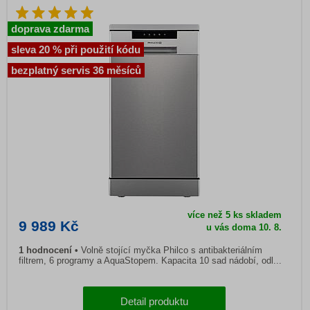
doprava zdarma
sleva 20 % při použití kódu
bezplatný servis 36 měsíců
více než 5 ks skladem
9 989 Kč
u vás doma 10. 8.
1 hodnocení
Volně stojící myčka Philco s antibakteriálním
filtrem, 6 programy a AquaStopem. Kapacita 10 sad nádobí, odl...
Detail produktu