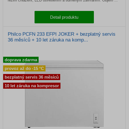
režim chlazení, LED osvětlením a tlumeným zavíráním. Objem ...
Detail produktu
Philco PCFN 233 EFPI JOKER + bezplatný servis
36 měsíců + 10 let záruka na komp...
doprava zdarma
provoz až do -15 °C
bezplatný servis 36 měsíců
10 let záruka na kompresor