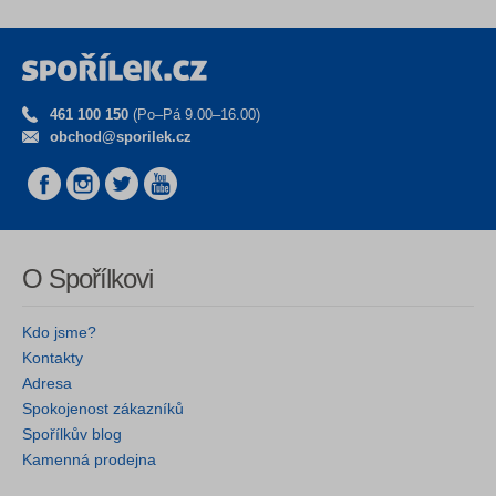
461 100 150
(Po–Pá 9.00–16.00)
obchod@sporilek.cz
O Spořílkovi
Kdo jsme?
Kontakty
Adresa
Spokojenost zákazníků
Spořílkův blog
Kamenná prodejna