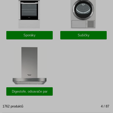
Sporáky
Sušičky
Digestoře, odsavače par
1762 produktů
4 / 87