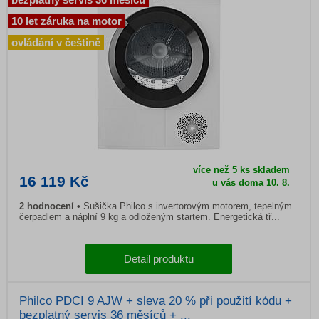
10 let záruka na motor
ovládání v češtině
více než 5 ks skladem
16 119 Kč
u vás doma 10. 8.
2 hodnocení
Sušička Philco s invertorovým motorem, tepelným
čerpadlem a náplní 9 kg a odloženým startem. Energetická tř...
Detail produktu
Philco PDCI 9 AJW + sleva 20 % při použití kódu +
bezplatný servis 36 měsíců + ...