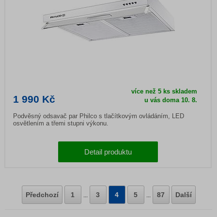
více než 5 ks skladem
1 990 Kč
u vás doma 10. 8.
Podvěsný odsavač par Philco s tlačítkovým ovládáním, LED
osvětlením a třemi stupni výkonu.
Detail produktu
Předchozí
1
3
4
5
87
Další
...
...