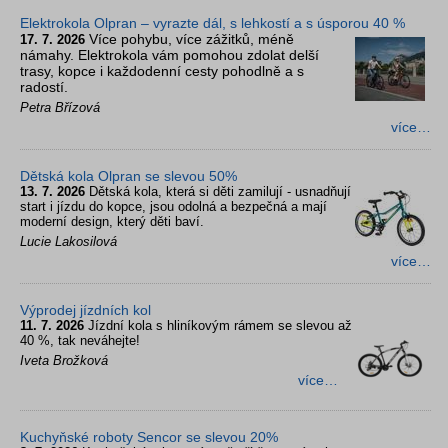
Elektrokola Olpran – vyrazte dál, s lehkostí a s úsporou 40 %
Více pohybu, více zážitků, méně
17. 7. 2026
námahy. Elektrokola vám pomohou zdolat delší
trasy, kopce i každodenní cesty pohodlně a s
radostí.
Petra Břízová
více…
Dětská kola Olpran se slevou 50%
13. 7. 2026
Dětská kola, která si děti zamilují - usnadňují
start i jízdu do kopce, jsou odolná a bezpečná a mají
moderní design, který děti baví.
Lucie Lakosilová
více…
Výprodej jízdních kol
11. 7. 2026
Jízdní kola s hliníkovým rámem se slevou až
40 %, tak neváhejte!
Iveta Brožková
více…
Kuchyňské roboty Sencor se slevou 20%