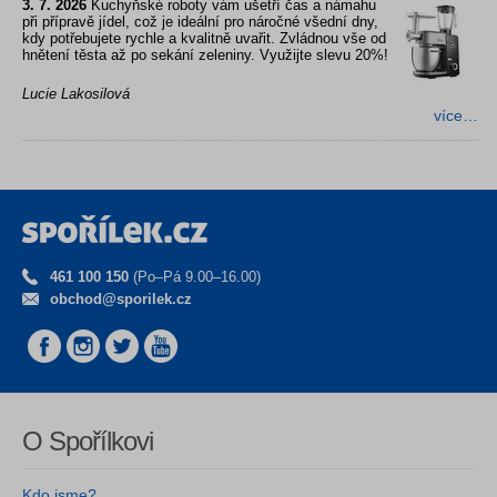
3. 7. 2026
Kuchyňské roboty vám ušetří čas a námahu
při přípravě jídel, což je ideální pro náročné všední dny,
kdy potřebujete rychle a kvalitně uvařit. Zvládnou vše od
hnětení těsta až po sekání zeleniny. Využijte slevu 20%!
Lucie Lakosilová
více…
461 100 150
(Po–Pá 9.00–16.00)
obchod@sporilek.cz
O Spořílkovi
Kdo jsme?