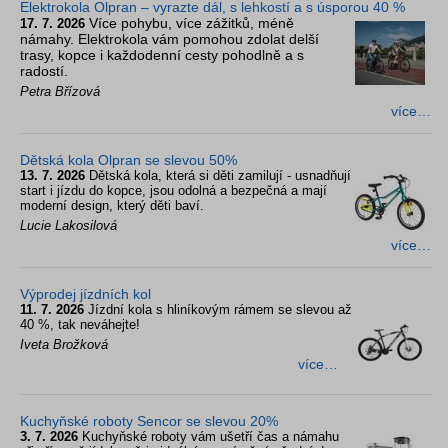
Elektrokola Olpran – vyrazte dál, s lehkostí a s úsporou 40 %
Více pohybu, více zážitků, méně
17. 7. 2026
námahy. Elektrokola vám pomohou zdolat delší
trasy, kopce i každodenní cesty pohodlně a s
radostí.
Petra Břízová
více…
Dětská kola Olpran se slevou 50%
13. 7. 2026
Dětská kola, která si děti zamilují - usnadňují
start i jízdu do kopce, jsou odolná a bezpečná a mají
moderní design, který děti baví.
Lucie Lakosilová
více…
Výprodej jízdních kol
11. 7. 2026
Jízdní kola s hliníkovým rámem se slevou až
40 %, tak neváhejte!
Iveta Brožková
více…
Kuchyňské roboty Sencor se slevou 20%
3. 7. 2026
Kuchyňské roboty vám ušetří čas a námahu