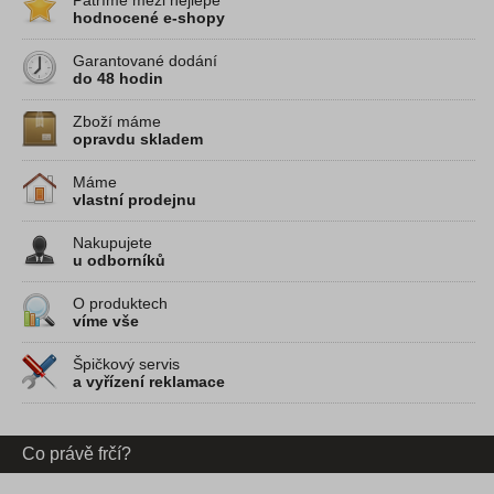
hodnocené e-shopy
Garantované dodání
do 48 hodin
Dostupnost na dotaz
6 669 Kč
7 999 Kč
Zboží máme
opravdu skladem
20 hodnocení
Dámské horské kolo Olpran s
8 hodnocení
Slev
odpruženou přední vidlicí, kotoučovými
drobné kosmetické 
brzdami a měničem Shimano. Velikost rámu...
kolo Olpran s odpruž
Máme
vlastní prodejnu
Detail produktu
Deta
Nakupujete
u odborníků
O produktech
víme vše
Špičkový servis
a vyřízení reklamace
Co právě frčí?