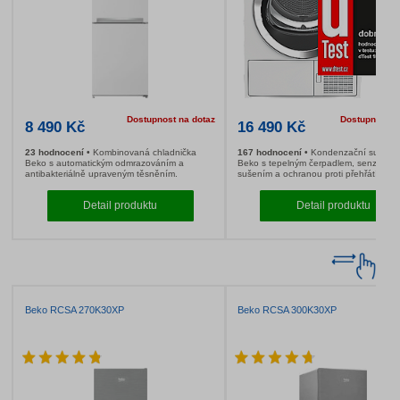
Beko CSA 270M30W + prodloužení záruky
Beko DPY 8506 G
o 36 měsíců
produkt roku 201
produkt roku 202
produkt roku 201