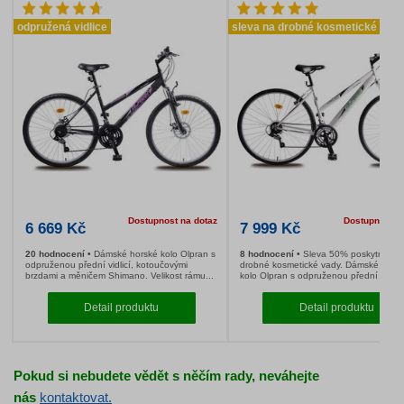
Candy CVFT G374TMH-S
ECG MK 104 + těs
těsnění do okna 
Pokud si nebudete vědět s něčím rady, neváhejte
Dostupnost na dotaz
8 890 Kč
9 990 Kč
nás
kontaktovat.