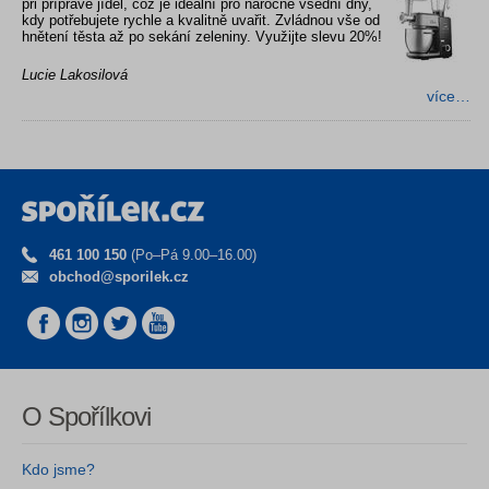
při přípravě jídel, což je ideální pro náročné všední dny,
kdy potřebujete rychle a kvalitně uvařit. Zvládnou vše od
hnětení těsta až po sekání zeleniny. Využijte slevu 20%!
Lucie Lakosilová
více…
461 100 150
(Po–Pá 9.00–16.00)
obchod@sporilek.cz
O Spořílkovi
Kdo jsme?