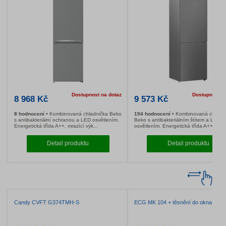
Dostupnost na dotaz
8 490 Kč
16 490 Kč
23 hodnocení
Kombinovaná chladnička
167 hodnocení
Ko
Beko s automatickým odmrazováním a
Beko s tepelným če
antibakteriálně upraveným těsněním.
sušením a ochranou 
Energetická t...
Detail produktu
Deta
Beko RCSA 270K30XP
Beko RCSA 300K