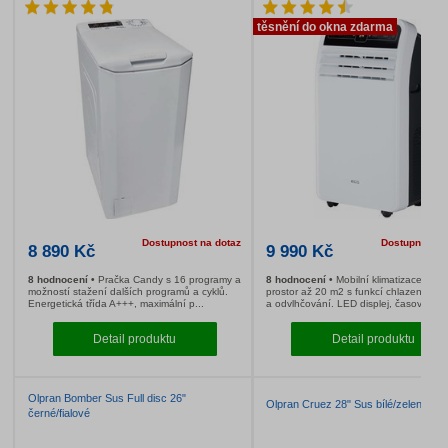
Dostupnost na dotaz
8 968 Kč
9 573 Kč
8 hodnocení
Kombinovaná chladnička Beko
194 hodnocení
K
s antibakteriální ochranou a LED osvětlením.
Beko s antibakteriá
Energetická třída A++, mrazící výk...
osvětlením. Energet
obje...
Detail produktu
Deta