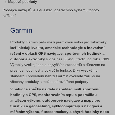
Mapové podklady
Prodejce nezajišťuje aktualizaci operačního systému tohoto
zařízení.
Garmin
Produkty Garmin patří mezi prémiovou volbu pro zákazníky,
kteří
hledají kvalitu, americké technologie a inovativní
řešení v oblasti GPS navigace, sportovních hodinek a
outdoor elektroniky
s více než 35letou tradicí od roku 1989.
Výrobky vznikají podle nejvyšších standardů s důrazem na
přesnost, odolnost a pokročilé funkce. Díky vysokému
standardu provedení nabízí Garmin dvouleté záruky na
všechny produkty s možností rozšířené podpory.
V nabídce značky najdete například multisportovní
hodinky s GPS, monitorováním tepu a pokročilou
analýzou výkonu, outdoorové navigace a mapy pro
turistiku a geocaching, cyklocomputery s navigací a
měřením výkonu, fitness trackery a chytré hodinky nebo