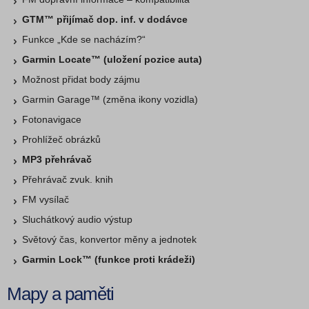
GTM™ přijímač dop. inf. v dodávce
Funkce „Kde se nacházím?“
Garmin Locate™ (uložení pozice auta)
Možnost přidat body zájmu
Garmin Garage™ (změna ikony vozidla)
Fotonavigace
Prohlížeč obrázků
MP3 přehrávač
Přehrávač zvuk. knih
FM vysílač
Sluchátkový audio výstup
Světový čas, konvertor měny a jednotek
Garmin Lock™ (funkce proti krádeži)
Mapy a paměti