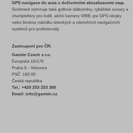
GPS navigace do auta s doživotními aktualizacemi map.
Sortiment zahrnuje také golfové dálkoměry, rybářské sonary a
chartplottery pro lodě, akční kamery VIRB, psí GPS obojky
nebo širokou nabídku leteckých a námořních navigačních
systémů pro profesionály.
Zastoupení pro ČR:
Garmin Czech s.r.o.
Evropská 16/176
Praha 6 - Vokovice
PSČ: 160 00
Česká republika
Tel.: +420 253 253 380
Email: info@garmin.cz