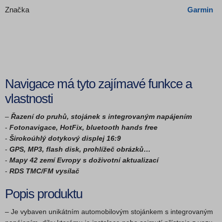
Značka
Garmin
Navigace má tyto zajímavé funkce a
vlastnosti
–
Řazení do pruhů, stojánek s integrovaným napájením
-
Fotonavigace, HotFix, bluetooth hands free
-
Širokoúhlý dotykový displej 16:9
-
GPS, MP3, flash disk, prohlížeč obrázků…
-
Mapy 42 zemí Evropy s doživotní aktualizací
-
RDS TMC/FM vysílač
Popis produktu
– Je vybaven unikátním automobilovým stojánkem s integrovaným