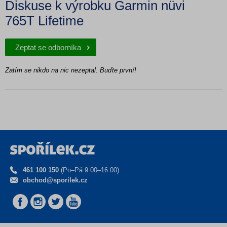
Diskuse k výrobku Garmin nüvi
765T Lifetime
Zeptat se odborníka
Zatím se nikdo na nic nezeptal. Buďte první!
461 100 150
(Po–Pá 9.00–16.00)
obchod@sporilek.cz