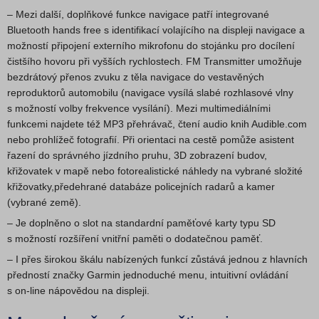
– Mezi další, doplňkové funkce navigace patří integrované
Bluetooth hands free s identifikací volajícího na displeji navigace a
možností připojení externího mikrofonu do stojánku pro docílení
čistšího hovoru při vyšších rychlostech. FM Transmitter umožňuje
bezdrátový přenos zvuku z těla navigace do vestavěných
reproduktorů automobilu (navigace vysílá slabé rozhlasové vlny
s možností volby frekvence vysílání). Mezi multimediálními
funkcemi najdete též MP3 přehrávač, čtení audio knih Audible.com
nebo prohlížeč fotografií. Při orientaci na cestě pomůže asistent
řazení do správného jízdního pruhu, 3D zobrazení budov,
křižovatek v mapě nebo fotorealistické náhledy na vybrané složité
křižovatky,pře­dehrané databáze policejních radarů a kamer
(vybrané země).
– Je doplněno o slot na standardní paměťové karty typu SD
s možností rozšíření vnitřní paměti o dodatečnou paměť.
– I přes širokou škálu nabízených funkcí zůstává jednou z hlavních
předností značky Garmin jednoduché menu, intuitivní ovládání
s on-line nápovědou na displeji.