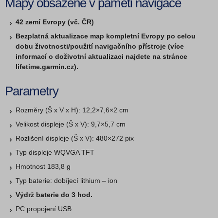
Mapy obsažené v paměti navigace
42 zemí Evropy (vč. ČR)
Bezplatná aktualizace map kompletní Evropy po celou
dobu životnosti/použití navigačního přístroje (více
informací o doživotní aktualizaci najdete na stránce
lifetime.garmin­.cz).
Parametry
Rozměry (Š x V x H): 12,2×7,6×2 cm
Velikost displeje (Š x V): 9,7×5,7 cm
Rozlišení displeje (Š x V): 480×272 pix
Typ displeje WQVGA TFT
Hmotnost 183,8 g
Typ baterie: dobíjecí lithium – ion
Výdrž baterie do 3 hod.
PC propojení USB