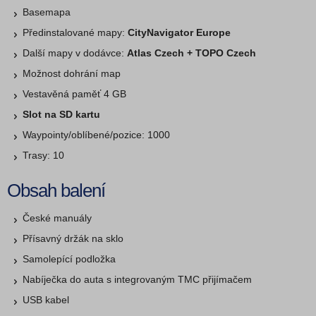
Basemapa
Předinstalované mapy:
CityNavigator Europe
Další mapy v dodávce:
Atlas Czech + TOPO Czech
Možnost dohrání map
Vestavěná paměť 4 GB
Slot na SD kartu
Waypointy/oblí­bené/pozice: 1000
Trasy: 10
Obsah balení
České manuály
Přísavný držák na sklo
Samolepící podložka
Nabíječka do auta s integrovaným TMC přijímačem
USB kabel