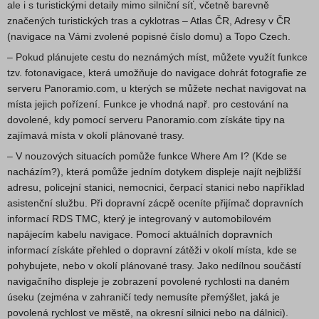
ale i s turistickými detaily mimo silniční síť, včetně barevně
značených turistických tras a cyklotras – Atlas ČR, Adresy v ČR
(navigace na Vámi zvolené popisné číslo domu) a Topo Czech.
– Pokud plánujete cestu do neznámých míst, můžete využít funkce
tzv. fotonavigace, která umožňuje do navigace dohrát fotografie ze
serveru Panoramio.com, u kterých se můžete nechat navigovat na
místa jejich pořízení. Funkce je vhodná např. pro cestování na
dovolené, kdy pomocí serveru Panoramio.com získáte tipy na
zajímavá místa v okolí plánované trasy.
– V nouzových situacích pomůže funkce Where Am I? (Kde se
nacházím?), která pomůže jedním dotykem displeje najít nejbližší
adresu, policejní stanici, nemocnici, čerpací stanici nebo například
asistenční službu. Při dopravní zácpě oceníte přijímač dopravních
informací RDS TMC, který je integrovaný v automobilovém
napájecím kabelu navigace. Pomocí aktuálních dopravních
informací získáte přehled o dopravní zátěži v okolí místa, kde se
pohybujete, nebo v okolí plánované trasy. Jako nedílnou součástí
navigačního displeje je zobrazení povolené rychlosti na daném
úseku (zejména v zahraničí tedy nemusíte přemýšlet, jaká je
povolená rychlost ve městě, na okresní silnici nebo na dálnici).