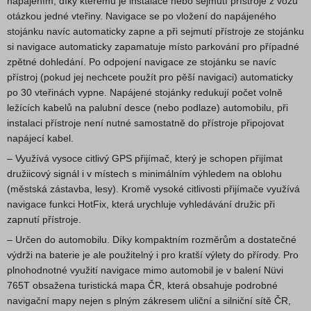
napájením, díky kterému je instalace nebo sejmutí přístroje z vozu
otázkou jedné vteřiny. Navigace se po vložení do napájeného
stojánku navíc automaticky zapne a při sejmutí přístroje ze stojánku
si navigace automaticky zapamatuje místo parkování pro případné
zpětné dohledání. Po odpojení navigace ze stojánku se navíc
přístroj (pokud jej nechcete použít pro pěší navigaci) automaticky
po 30 vteřinách vypne. Napájené stojánky redukují počet volně
ležících kabelů na palubní desce (nebo podlaze) automobilu, při
instalaci přístroje není nutné samostatně do přístroje připojovat
napájecí kabel.
– Využívá vysoce citlivý GPS přijímač, který je schopen přijímat
družiicový signál i v místech s minimálním výhledem na oblohu
(městská zástavba, lesy). Kromě vysoké citlivosti přijímače využívá
navigace funkci HotFix, která urychluje vyhledávání družic při
zapnutí přístroje.
– Určen do automobilu. Díky kompaktním rozměrům a dostatečné
výdrži na baterie je ale použitelný i pro kratší výlety do přírody. Pro
plnohodnotné využití navigace mimo automobil je v balení Nüvi
765T obsažena turistická mapa ČR, která obsahuje podrobné
navigační mapy nejen s plným zákresem uliční a silniční sítě ČR,