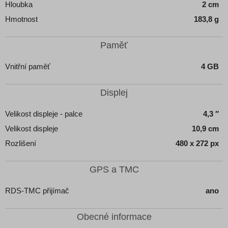
Hloubka
2 cm
Hmotnost
183,8 g
Paměť
Vnitřní paměť
4 GB
Displej
Velikost displeje - palce
4,3 ″
Velikost displeje
10,9 cm
Rozlišení
480 x 272 px
GPS a TMC
RDS-TMC přijímač
ano
Obecné informace