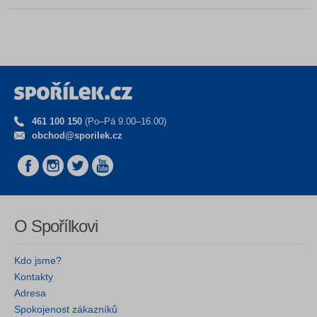
461 100 150
(Po–Pá 9.00–16.00)
obchod@sporilek.cz
O Spořílkovi
Kdo jsme?
Kontakty
Adresa
Spokojenost zákazníků