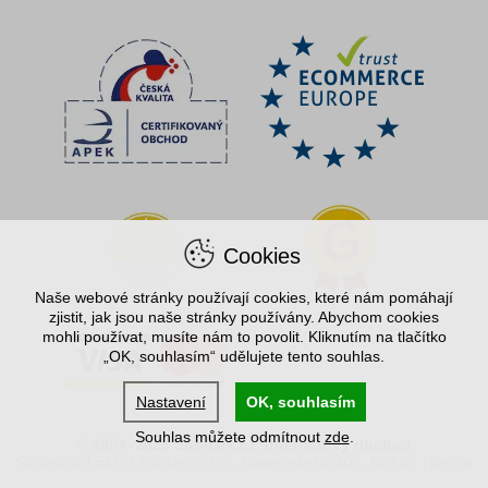
Cookies
Naše webové stránky používají cookies, které nám pomáhají
zjistit, jak jsou naše stránky používány. Abychom cookies
mohli používat, musíte nám to povolit. Kliknutím na tlačítko
„OK, souhlasím“ udělujete tento souhlas.
Nastavení
OK, souhlasím
Souhlas můžete odmítnout
zde
.
© 2004–2026 Spořílek.cz, internetový obchod
Společnost ELVO Hlinsko, s.r.o., Komenského 408, 539 01 Hlinsko