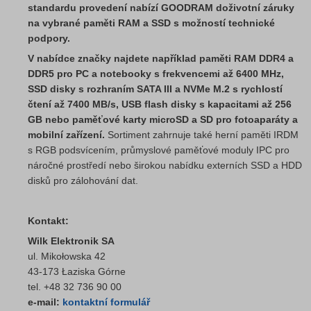
standardu provedení nabízí GOODRAM doživotní záruky
na vybrané paměti RAM a SSD s možností technické
podpory.
V nabídce značky najdete například paměti RAM DDR4 a
DDR5 pro PC a notebooky s frekvencemi až 6400 MHz,
SSD disky s rozhraním SATA III a NVMe M.2 s rychlostí
čtení až 7400 MB/s, USB flash disky s kapacitami až 256
GB nebo paměťové karty microSD a SD pro fotoaparáty a
mobilní zařízení.
Sortiment zahrnuje také herní paměti IRDM
s RGB podsvícením, průmyslové paměťové moduly IPC pro
náročné prostředí nebo širokou nabídku externích SSD a HDD
disků pro zálohování dat.
Kontakt:
Wilk Elektronik SA
ul. Mikołowska 42
43-173 Łaziska Górne
tel. +48 32 736 90 00
e-mail:
kontaktní formulář